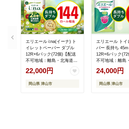
エリエール i:na(イーナ) ト
エリエール トイ
イレットペーパー ダブル
パー 長持ち 45
12R×6パック(72個)【配送
12R×6パック(7
不可地域：離島・北海道・
不可地域：離島
沖縄県】
沖縄県】
22,000円
24,000円
岡山県 津山市
岡山県 津山市