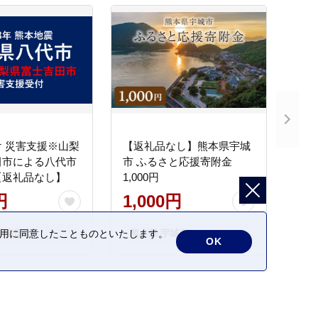
 災害支援※山梨
【返礼品なし】熊本県宇城
田市による八代市
市 ふるさと応援寄附金
【返礼品なし】
1,000円
円
1,000円
士吉田市
熊本県 宇城市
の利用に同意したことものといたします。
OK