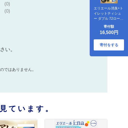
(0)
エリエール消臭+ト
(0)
イレットティシュ
ー ダブル 72ロール
(12ロール×6パッ
寄付額
ク) トイレットペー
16,500円
パー【配送不可地
域：離島・北海
道・沖縄県】
寄付をする
ださい。
のではありません。
見ています。