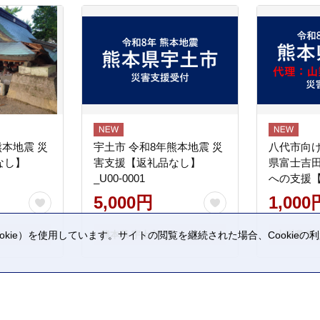
熊本地震 災
宇土市 令和8年熊本地震 災
八代市向け
なし】
害支援【返礼品なし】
県富士吉
_U00-0001
への支援
5,000円
1,000
熊本県 宇土市
山梨県 富
kie）を使用しています。サイトの閲覧を継続された場合、Cookie
。