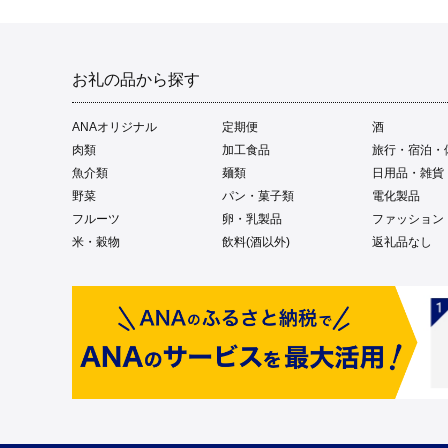
お礼の品から探す
ANAオリジナル
定期便
酒
肉類
加工食品
旅行・宿泊・
魚介類
麺類
日用品・雑貨
野菜
パン・菓子類
電化製品
フルーツ
卵・乳製品
ファッション
米・穀物
飲料(酒以外)
返礼品なし