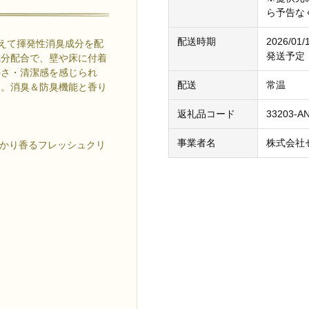
ら予告な
配送時期
2026/
加えて揮発性消臭成分を配
発送予定
成分配合で、壁や床に付着
かさ・清潔感を感じられ
配送
常温
」。消臭＆防臭機能と香り
返礼品コード
33203-A
事業者名
株式会社
っかり香るフレッシュクリ