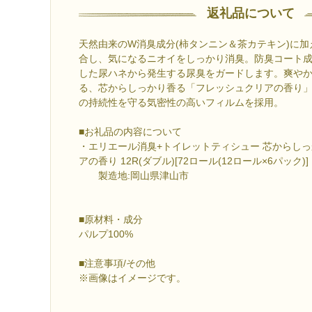
返礼品について
天然由来のW消臭成分(柿タンニン＆茶カテキン)に
合し、気になるニオイをしっかり消臭。防臭コート
した尿ハネから発生する尿臭をガードします。爽や
る、芯からしっかり香る「フレッシュクリアの香り
の持続性を守る気密性の高いフィルムを採用。
■お礼品の内容について
・エリエール消臭+トイレットティシュー 芯からし
アの香り 12R(ダブル)[72ロール(12ロール×6パック)]
製造地:岡山県津山市
■原材料・成分
パルプ100%
■注意事項/その他
※画像はイメージです。