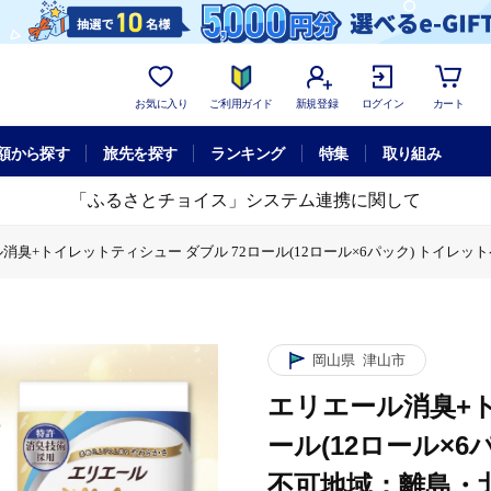
お気に入り
ご利用ガイド
新規登録
ログイン
カート
額から探す
旅先を探す
ランキング
特集
取り組み
「ふるさとチョイス」システム連携に関して
消臭+トイレットティシュー ダブル 72ロール(12ロール×6パック) トイ
ュー ダブル 72ロール(12ロール×6パック) トイレットペーパー【配送不
ール消臭+トイレットティシュー ダブル 72ロール(12ロール×6パック) 
岡山県
津山市
エリエール消臭+ト
ール(12ロール×
不可地域：離島・