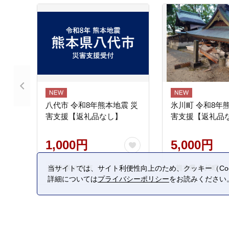
八代市 令和8年熊本地震 災
氷川町 令和8年
害支援【返礼品なし】
害支援【返礼品
1,000円
5,000円
熊本県 八代市
熊本県 氷川町
当サイトでは、サイト利便性向上のため、クッキー（Coo
詳細については
プライバシーポリシー
をお読みください