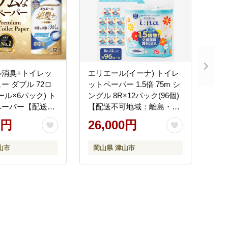
ル消臭+トイレッ
エリエール(イーナ) トイレ
ー ダブル 72ロ
ットペーパー 1.5倍 75m シ
ール×6パック) ト
ングル 8R×12パック(96個)
ペーパー【配送不
【配送不可地域：離島・北
離島・北海道・沖
海道・沖縄県】
0円
26,000円
山市
岡山県 津山市