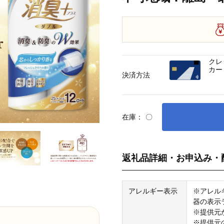
クレ
カー
決済方法
在庫：
〇
返礼品詳細・お申込み・
アレルギー表示
※アレル
器の表示
※提供元
※提供元