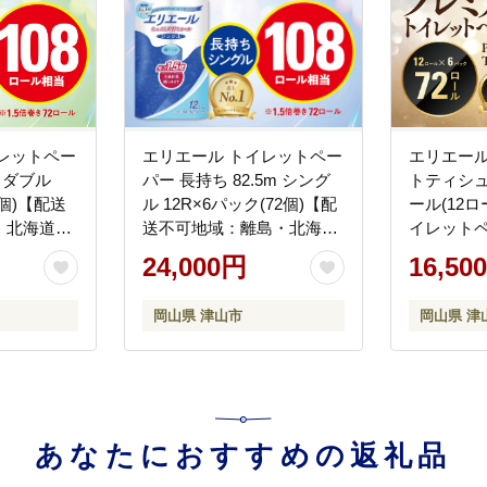
レットペー
エリエール トイレットペー
エリエー
m ダブル
パー 長持ち 82.5m シング
トティシュ
2個)【配送
ル 12R×6パック(72個)【配
ール(12ロ
・北海道・
送不可地域：離島・北海
イレット
道・沖縄県】
可地域：
24,000円
16,50
縄県】
岡山県 津山市
岡山県 津
あなたにおすすめの返礼品