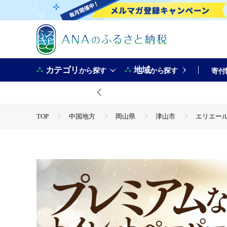
カテゴリ
地域
から探す
から探す
寄付
TOP
中国地方
岡山県
津山市
エリエール
TOP
日用品・雑貨
エリエール消臭+トイレットティシ
TOP
日用品・雑貨
ほかの雑貨・日用品
エリエ