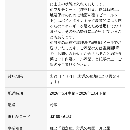
たままの状態で入れております。
※マルチシート（雑草抑え、雨はね防止、
地温保持のために地面を覆うビニールシー
ト）はバイオダイナミック農業的には天体
からのエネルギーを遮るため使用しており
ません。そのため野菜に土が付いているこ
ともあります。
※野菜の品種や調理法の説明はメールでお
送りいたします。ご希望の方は当農園HP
の「お問い合わせ」から「ふるさと納税野
菜セット内容メール希望」と記載の上、ご
氏名をご連絡ください。
賞味期限
出荷日より7日（野菜の種類により異なり
ます）
配送時期
2026年6月中旬～2026年10月下旬
配送
冷蔵
返礼品コード
33100-GC001
事業者名
種と「固定種」野菜の農園 月と星