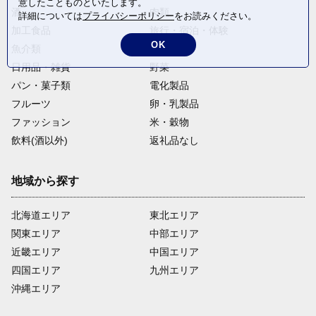
意したことものといたします。
酒
肉類
詳細については
プライバシーポリシー
をお読みください。
加工食品
旅行・宿泊・体験
OK
魚介類
麺類
日用品・雑貨
野菜
パン・菓子類
電化製品
フルーツ
卵・乳製品
ファッション
米・穀物
飲料(酒以外)
返礼品なし
地域から探す
北海道エリア
東北エリア
関東エリア
中部エリア
近畿エリア
中国エリア
四国エリア
九州エリア
沖縄エリア