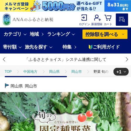
ログイン
新規登録
カート
カテゴリ
地域
ランキング
控除額を調べる
寄付額
旅先を探す
特集
ご利用ガイド
「ふるさとチョイス」システム連携に関して
+1
TOP
中国地方
岡山県
岡山市
野菜 旬の「固定種」野
TOP
野菜
野菜セット
野菜 旬の「固定種」野菜 バイオダイ
岡山県
岡山市