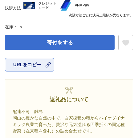
クレジット
ANA Pay
カード
決済方法
決済方法ごとに決済上限額が異なります。
在庫：
○
寄付をする
URLをコピー
お気に入
返礼品について
配達不可：離島
岡山の豊かな自然の中で、自家採種の種からバイオダイナ
ミック農業で育った、贅沢な元気溢れる四季折々の固定種
野菜（在来種を含む）の詰め合わせです。