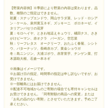
【野菜内容例】※季節により野菜の内容は変わります。品
数、種類のご指定はできません。
初夏：スナップエンドウ、岡山サラダ菜、レッド・ロシア
ン・ケール、泉州黄玉ネギ、ズッキーニ ボロネーゼ、イ
タリアンパセリの花芽
夏：モロヘイヤ、ときわ地這えキュウリ、橘田ナス、さき
がけピーマン、赤オクラ バーガン、空芯菜
秋：リーフレタス オークリーフ、おたふく春菊、シシト
ウ、バターナッツ、長崎赤カブ、黄金ショウガ
冬：島ニンジン、大浦ゴボウ、赤芽里芋、チンゲン菜、打
木源助大根、石倉一本ネギ
※画像はイメージです。
※お届け日の指定、時間帯の指定は申し訳ないですが、お
受けできません。
※一部離島にはお届けできません。
※配達不可地域からのご寄附の場合でも寄付キャンセルは
お受けできません。「同寄附額の商品への変更」または
「お礼の品のない寄附」とさせていただきます。予めご了
承ください。