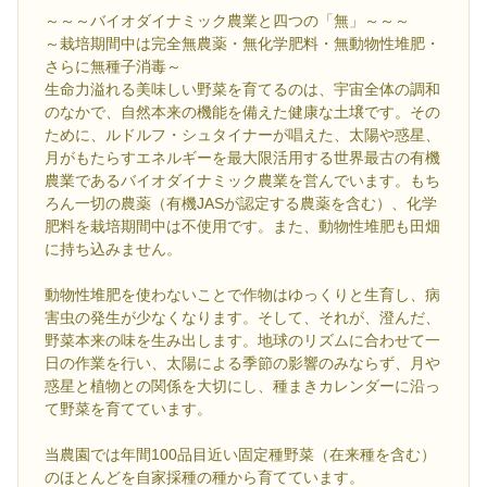
～～～バイオダイナミック農業と四つの「無」～～～
～栽培期間中は完全無農薬・無化学肥料・無動物性堆肥・
さらに無種子消毒～
生命力溢れる美味しい野菜を育てるのは、宇宙全体の調和
のなかで、自然本来の機能を備えた健康な土壌です。その
ために、ルドルフ・シュタイナーが唱えた、太陽や惑星、
月がもたらすエネルギーを最大限活用する世界最古の有機
農業であるバイオダイナミック農業を営んでいます。もち
ろん一切の農薬（有機JASが認定する農薬を含む）、化学
肥料を栽培期間中は不使用です。また、動物性堆肥も田畑
に持ち込みません。
動物性堆肥を使わないことで作物はゆっくりと生育し、病
害虫の発生が少なくなります。そして、それが、澄んだ、
野菜本来の味を生み出します。地球のリズムに合わせて一
日の作業を行い、太陽による季節の影響のみならず、月や
惑星と植物との関係を大切にし、種まきカレンダーに沿っ
て野菜を育てています。
当農園では年間100品目近い固定種野菜（在来種を含む）
のほとんどを自家採種の種から育てています。