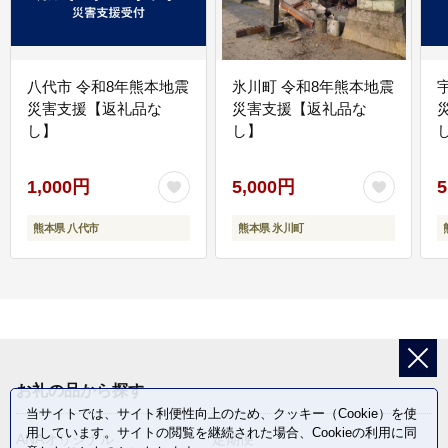
八代市 令和8年熊本地震
氷川町 令和8年熊本地震
災害支援【返礼品な
災害支援【返礼品な
し】
し】
し
1,000円
5,000円
5
熊本県 八代市
熊本県 氷川町
お礼の品から探す
当サイトでは、サイト利便性向上のため、クッキー（Cookie）を使
用しています。サイトの閲覧を継続された場合、Cookieの利用に同
ANAオリジナル
定期便