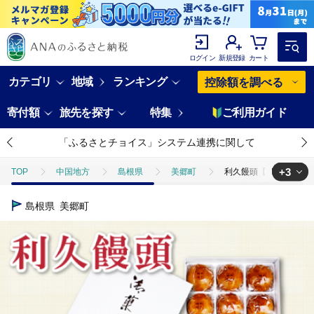
ログイン
新規登録
カート
カテゴリ
地域
ランキング
控除額を調べる
寄付額
旅先を探す
特集
ご利用ガイド
「ふるさとチョイス」システム連携に関して
+3
TOP
中国地方
島根県
美郷町
利久饅頭【15個×3箱 4
TOP
パン・菓子類
利久饅頭【15個×3箱 45個 カラメル 生地 おや
島根県
美郷町
TOP
パン・菓子類
和菓子
利久饅頭【15個×3箱 45個 カラ
TOP
パン・菓子類
和菓子
饅頭
利久饅頭【15個×3箱