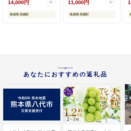
14,000円
11,000円
1
しそ 小豆 あずき エゴマ
えごま 桜 さくら 焼き芋
島根県 美郷町
島根県 美郷町
さつま芋 詰め合わせ セ
ット 自宅用 贈答 ギフ
ト】
あなたにおすすめの返礼品