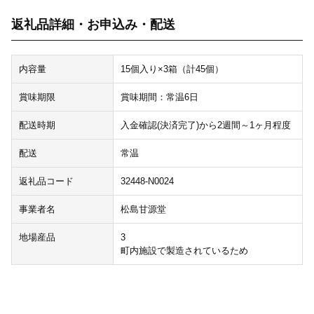
返礼品詳細・お申込み・配送
内容量
15個入り×3箱（計45個）
賞味期限
賞味期間：常温6日
配送時期
入金確認(決済完了)から2週間～1ヶ月程度
配送
常温
返礼品コード
32448-N0024
事業者名
松島甘源堂
地場産品
3
町内施設で製造されているため