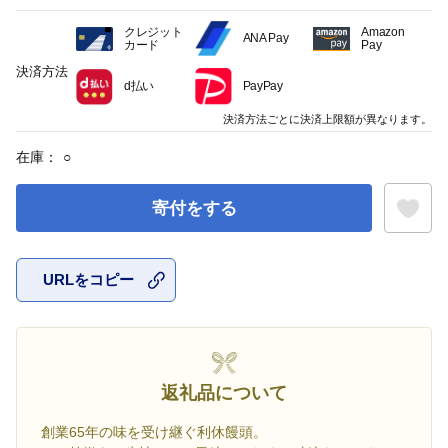
クレジット
Amazon
ANA Pay
カード
Pay
決済方法
d払い
PayPay
決済方法ごとに決済上限額が異なります。
在庫：
○
寄付をする
URLをコピー
お気に入
返礼品について
創業65年の味を受け継ぐ利休饅頭。