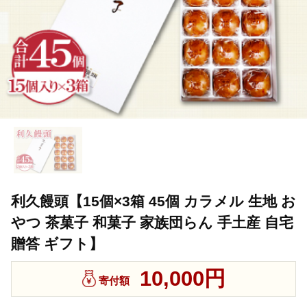
利久饅頭【15個×3箱 45個 カラメル 生地 お
やつ 茶菓子 和菓子 家族団らん 手土産 自宅
贈答 ギフト】
10,000円
寄付額