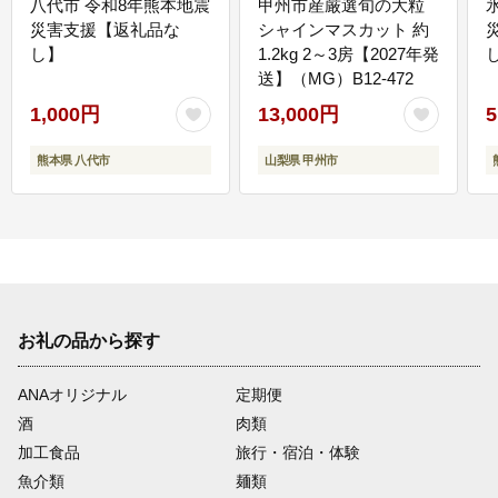
八代市 令和8年熊本地震
甲州市産厳選旬の大粒
災害支援【返礼品な
シャインマスカット 約
し】
1.2kg 2～3房【2027年発
送】（MG）B12-472
1,000円
13,000円
5
熊本県 八代市
山梨県 甲州市
お礼の品から探す
ANAオリジナル
定期便
酒
肉類
加工食品
旅行・宿泊・体験
魚介類
麺類