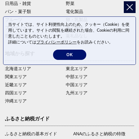
日用品・雑貨
野菜
パン・菓子類
電化製品
フルーツ
卵・乳製品
当サイトでは、サイト利便性向上のため、クッキー（Cookie）を使
ファッション
米・穀物
用しています。サイトの閲覧を継続された場合、Cookieの利用に同
飲料(酒以外)
返礼品なし
意したことものといたします。
詳細については
プライバシーポリシー
をお読みください。
地域から探す
OK
北海道エリア
東北エリア
関東エリア
中部エリア
近畿エリア
中国エリア
四国エリア
九州エリア
沖縄エリア
ふるさと納税ガイド
ふるさと納税の基本ガイド
ANAのふるさと納税の特徴