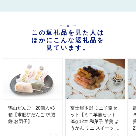
この返礼品を見た人は
ほかにこんな返礼品を
見ています。
鴨山だんご 20個入×3
富士屋本舗 ミニ羊羹セ
箱【求肥餅だんご 求肥
ット【ミニ羊羹セット
餅 お団子】
35g 12本 和菓子 羊羹 よ
羹
うかん ミニ スイーツ お
2
茶請け 柚子 ゆず 紫蘇