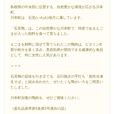
島根県の中央部に位置する、自然豊かな環境が広がる川本
町。
川本町は、石見(いわみ)地方に属しています。
「石見鴨」は、この自然豊かな川本町で、特産であるえご
まが入った飼料を食べて育ちました。
えごまを飼料に混ぜて育てられたこの鴨肉は、ビタミンB
群や鉄分を多く含み、美容効果が期待できる健康的な食品
として、特に女性に人気があります。
＝＝＝
石見鴨の旨味を引き立てる、石臼挽きの手打ち「急性冷凍
生そば」と組み合わせた、ぜいたくな鴨せいろをご用意い
たしました。
川本町自慢の鴨肉を、ぜひご賞味ください。
（返礼品基準第5条第3号適合の品）