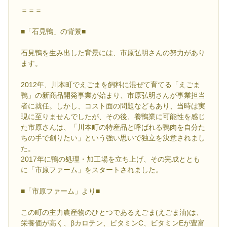
＝＝＝
■「石見鴨」の背景■
石見鴨を生み出した背景には、市原弘明さんの努力があり
ます。
2012年、川本町でえごまを飼料に混ぜて育てる「えごま
鴨」の新商品開発事業が始まり、市原弘明さんが事業担当
者に就任。しかし、コスト面の問題などもあり、当時は実
現に至りませんでしたが、その後、養鴨業に可能性を感じ
た市原さんは、「川本町の特産品と呼ばれる鴨肉を自分た
ちの手で創りたい」という強い思いで独立を決意されまし
た。
2017年に鴨の処理・加工場を立ち上げ、その完成ととも
に「市原ファーム」をスタートされました。
■「市原ファーム」より■
この町の主力農産物のひとつであるえごま(えごま油)は、
栄養価が高く、βカロテン、ビタミンC、ビタミンEが豊富