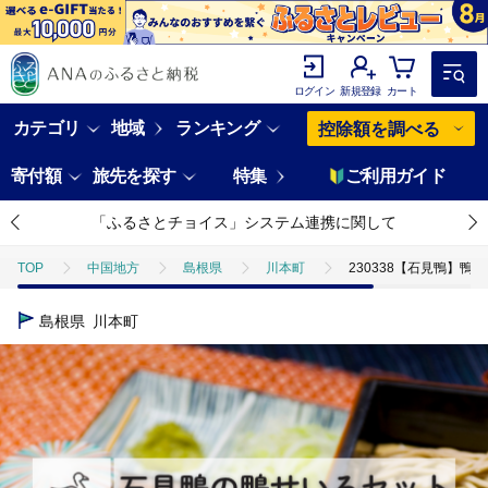
ログイン
新規登録
カート
カテゴリ
地域
ランキング
控除額を調べる
寄付額
旅先を探す
特集
ご利用ガイド
「ふるさとチョイス」システム連携に関して
TOP
中国地方
島根県
川本町
230338【石見鴨】鴨せ
島根県
川本町