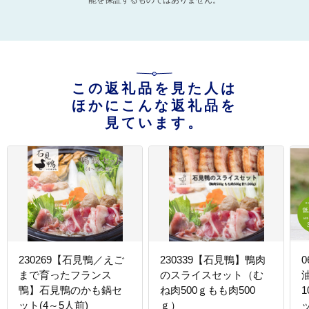
能を保証するものではありません。
この返礼品を見た人は
ほかにこんな返礼品を
見ています。
230269【石見鴨／えご
230339【石見鴨】鴨肉
まで育ったフランス
のスライスセット（む
鴨】石見鴨のかも鍋セ
ね肉500ｇもも肉500
1
ット(4～5人前)
ｇ）