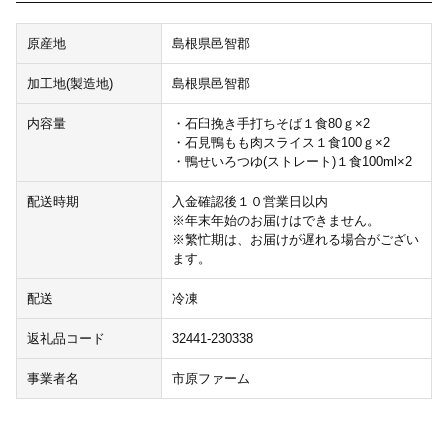
原産地
島根県邑智郡
加工地(製造地)
島根県邑智郡
内容量
・石臼挽き手打ちそば１食80ｇ×2
・石見鴨もも肉スライス１食100ｇ×2
・鴨せいろつゆ(ストレート)１食100ml×2
配送時期
入金確認後１０営業日以内
※年末年始のお届けはできません。
※繁忙期は、お届けが遅れる場合がござい
ます。
配送
冷凍
返礼品コード
32441-230338
事業者名
市原ファーム