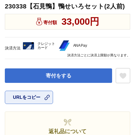
230338【石見鴨】鴨せいろセット(2人前)
33,000円
寄付額
クレジット
ANA Pay
カード
決済方法
決済方法ごとに決済上限額が異なります。
寄付をする
URLをコピー
お気に入
返礼品について