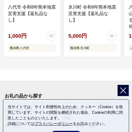
八代市 令和8年熊本地震
氷川町 令和8年熊本地震
災害支援【返礼品な
災害支援【返礼品な
し】
し】
1,000円
5,000円
1
熊本県 八代市
熊本県 氷川町
お礼の品から探す
当サイトでは、サイト利便性向上のため、クッキー（Cookie）を使
ANAオリジナル
定期便
用しています。サイトの閲覧を継続された場合、Cookieの利用に同
酒
肉類
意したことものといたします。
詳細については
プライバシーポリシー
をお読みください。
加工食品
旅行・宿泊・体験