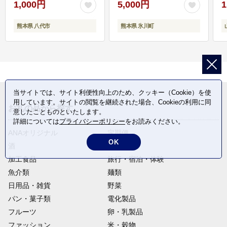
1,000円
5,000円
1
熊本県 八代市
熊本県 氷川町
当サイトでは、サイト利便性向上のため、クッキー（Cookie）を使
用しています。サイトの閲覧を継続された場合、Cookieの利用に同
お礼の品から探す
意したことものといたします。
詳細については
プライバシーポリシー
をお読みください。
ANAオリジナル
定期便
OK
酒
肉類
加工食品
旅行・宿泊・体験
魚介類
麺類
日用品・雑貨
野菜
パン・菓子類
電化製品
フルーツ
卵・乳製品
ファッション
米・穀物