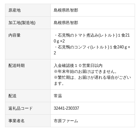
原産地
島根県邑智郡
加工地(製造地)
島根県邑智郡
内容量
・石見鴨のトマト煮込み(レトルト)１食21
0ｇ×2
・石見鴨のコンフィ(レトルト)１食240ｇ×
2
配送時期
入金確認後１０営業日以内
※年末年始のお届けはできません。
※繁忙期は、お届けが遅れる場合がござい
ます。
配送
常温
返礼品コード
32441-230337
事業者名
市原ファーム