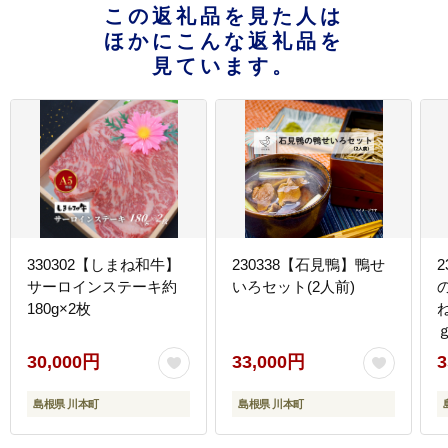
この返礼品を見た人は
ほかにこんな返礼品を
見ています。
330302【しまね和牛】
230338【石見鴨】鴨せ
サーロインステーキ約
いろセット(2人前)
180g×2枚
30,000円
33,000円
3
島根県 川本町
島根県 川本町