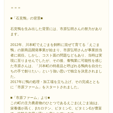
＝＝＝
■「石見鴨」の背景■
石見鴨を生み出した背景には、市原弘明さんの努力があり
ます。
2012年、川本町でえごまを飼料に混ぜて育てる「えごま
鴨」の新商品開発事業が始まり、市原弘明さんが事業担当
者に就任。しかし、コスト面の問題などもあり、当時は実
現に至りませんでしたが、その後、養鴨業に可能性を感じ
た市原さんは、「川本町の特産品と呼ばれる鴨肉を自分た
ちの手で創りたい」という強い思いで独立を決意されまし
た。
2017年に鴨の処理・加工場を立ち上げ、その完成ととも
に「市原ファーム」をスタートされました。
■「市原ファーム」より■
この町の主力農産物のひとつであるえごま(えごま油)は、
栄養価が高く、βカロテン、ビタミンC、ビタミンEが豊富