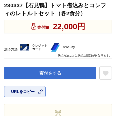
230337【石見鴨】トマト煮込みとコンフ
ィのレトルトセット（各2食分）
22,000円
寄付額
クレジット
ANA Pay
カード
決済方法
決済方法ごとに決済上限額が異なります。
寄付をする
URLをコピー
お気に入