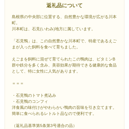
返礼品について
島根県の中央部に位置する、自然豊かな環境が広がる川本
町。
川本町は、石見(いわみ)地方に属しています。
「石見鴨」は、この自然豊かな川本町で、特産であるえご
まが入った飼料を食べて育ちました。
えごまを飼料に混ぜて育てられたこの鴨肉は、ビタミンB
群や鉄分を多く含み、美容効果が期待できる健康的な食品
として、特に女性に人気があります。
＝＝＝
・石見鴨のトマト煮込み
・石見鴨のコンフィ
洋食風の味付けがやわらかい鴨肉の旨味を引き立てます。
簡単に食べられるレトルト品なので便利です。
（返礼品基準第5条第3号適合の品）