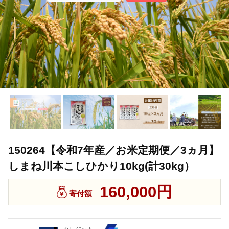
150264【令和7年産／お米定期便／3ヵ月】
しまね川本こしひかり10kg(計30kg）
160,000円
寄付額