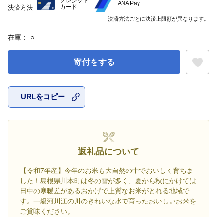
クレジット
ANA Pay
カード
決済方法
決済方法ごとに決済上限額が異なります。
在庫：
○
寄付をする
URLをコピー
お気に入
返礼品について
【令和7年産】今年のお米も大自然の中でおいしく育ちま
した！島根県川本町は冬の雪が多く、夏から秋にかけては
日中の寒暖差があるおかげで上質なお米がとれる地域で
す。一級河川江の川のきれいな水で育ったおいしいお米を
ご賞味ください。