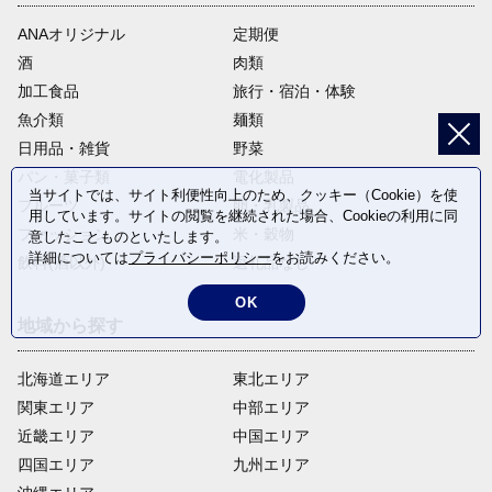
ANAオリジナル
定期便
酒
肉類
加工食品
旅行・宿泊・体験
魚介類
麺類
日用品・雑貨
野菜
パン・菓子類
電化製品
当サイトでは、サイト利便性向上のため、クッキー（Cookie）を使
フルーツ
卵・乳製品
用しています。サイトの閲覧を継続された場合、Cookieの利用に同
ファッション
米・穀物
意したことものといたします。
詳細については
プライバシーポリシー
をお読みください。
飲料(酒以外)
返礼品なし
OK
地域から探す
北海道エリア
東北エリア
関東エリア
中部エリア
近畿エリア
中国エリア
四国エリア
九州エリア