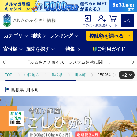
ログイン
新規登録
カート
カテゴリ
地域
ランキング
控除額を調べる
寄付額
旅先を探す
特集
ご利用ガイド
「ふるさとチョイス」システム連携に関して
+2
TOP
中国地方
島根県
川本町
150264【令和7年産
TOP
米・穀物
米
コシヒカリ
150264【令和7年産
島根県
川本町
TOP
定期便
米(定期便)
150264【令和7年産／お米定期便／