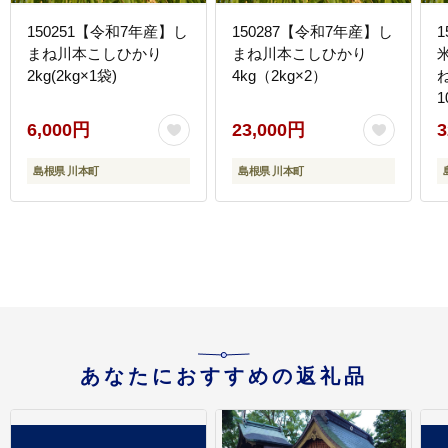
150251【令和7年産】し
150287【令和7年産】し
まね川本こしひかり
まね川本こしひかり
2kg(2kg×1袋)
4kg（2kg×2）
1
6,000円
23,000円
3
島根県 川本町
島根県 川本町
あなたにおすすめの返礼品