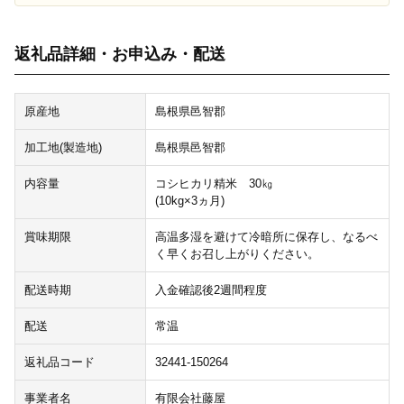
返礼品詳細・お申込み・配送
原産地
島根県邑智郡
加工地(製造地)
島根県邑智郡
内容量
コシヒカリ精米 30㎏
(10kg×3ヵ月)
賞味期限
高温多湿を避けて冷暗所に保存し、なるべ
く早くお召し上がりください。
配送時期
入金確認後2週間程度
配送
常温
返礼品コード
32441-150264
事業者名
有限会社藤屋