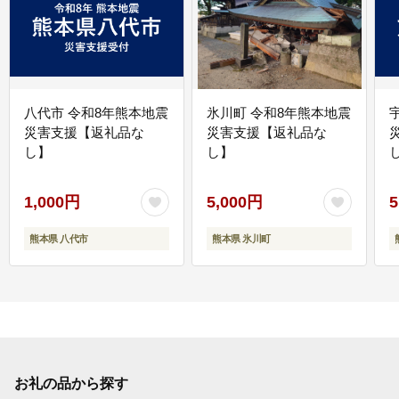
八代市 令和8年熊本地震
氷川町 令和8年熊本地震
災害支援【返礼品な
災害支援【返礼品な
し】
し】
し
1,000円
5,000円
5
熊本県 八代市
熊本県 氷川町
お礼の品から探す