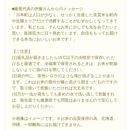
■藤屋代表の伊藤さんからのメッセージ
「川本町は人口が少なく、せっかく生産した良質米を町内
や近隣エリアだけで消費することがむずかしくなってきて
います。私どもは、そんなお米に少しでも光をあてたいと
思い、販路拡大に日々努めています。自信をもってお届け
できる本当においしいお米です！」
【ご注意】
(1)返礼品が届きましたら15℃以下の冷暗所で保存いただ
けると最適です。冷蔵庫で保管されるときは、お米が乾燥
しないように袋の口を閉じてください。
(2)袋の中に、茶色いロウのような塊が混ざることがあり
ます。これはお米の脂分が糠と混ざり固まったものですの
で、取り除いて炊飯いただければ大丈夫です。
(3)万が一虫が発生しても多めの水で洗い流して炊飯すれ
ば、衛生面でも健康面でも問題はありませんので安心して
お召し上がりください。
※画像はイメージです。※お米の品質保持の為、北海道、
沖縄、一部離島にはお届けできません。