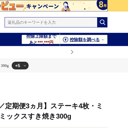
控除上限額まで
控除額を調べる
あと
***,***円
+5
00g
00g
00g
和牛／定期便3ヵ月】ステーキ4枚・ミ
・ミックスすき焼き300g