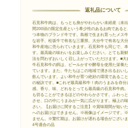
返礼品について
石見和牛肉は、もっとも身がやわらかい未経産（未
間200頭の限定生産という希少性のあるお肉である
つ本物のブランド牛です。島根で生まれ育ったメス
な岩手、松坂牛で有名な三重県、大分牛で有名な大
和牛産地に売られていきます。石見和牛も同じで、
す。最高級の味わいをお楽しみください。とても新
法を問わずおいしく召し上がっていただけます。■大
牛石見和牛の餌は、ビールかすや酵母を使用た栄養
ています。また、牛たちはこの地域で湧き出るおい
飲んでいます。よい和牛が育つ絶好の環境であるこ
の秘訣です。■これぞ最高級和牛！肉のうまみを存分
感、香り、味、どれをとっても最高級の石見和牛肉
も切ることができるほどのやわらかさです。ふわっ
させ、口の中にうまみが一気に広がります。極上の
さい。【お届けに関するご注意】※賞味期間が短い
へのお届けはできません。※画像はイメージです。
ません。※繁忙期は、お届けが遅れる場合がござい
4号適合の品