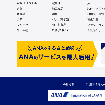
ANAオリジナル
定期便
酒
肉類
加工食品
旅行・宿泊・
魚介類
麺類
日用品・雑貨
野菜
パン・菓子類
電化製品
フルーツ
卵・乳製品
ファッション
米・穀物
飲料(酒以外)
返礼品なし
会社概要
利用者情報の