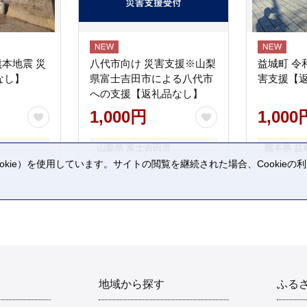
熊本地震 災
八代市向け 災害支援※山梨
益城町 令
なし】
県富士吉田市による八代市
害支援【
への支援【返礼品なし】
1,000円
1,000
山梨県 富士吉田市
熊本県 益
kie）を使用しています。サイトの閲覧を継続された場合、Cookie
。
地域から探す
ふる