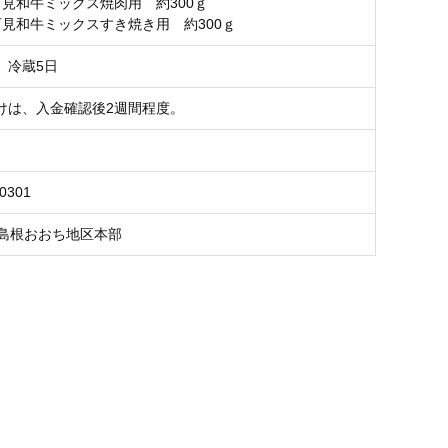
石見和牛ミックス焼肉用 約300ｇ
石見和牛ミックスすき焼き用 約300ｇ
、冷蔵5日
けは、入金確認後2週間程度。
0301
ね島根おおち地区本部