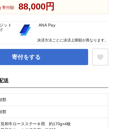
88,000円
寄付額
ジット
ANA Pay
ド
決済方法ごとに決済上限額が異なります。
寄付をする
配送
お気に入り登録
智郡
智郡
石見和牛ロースステーキ用 約170g×4枚