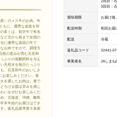
2回目：
3回目：
賞味期限
お届け後
出産）のメス牛のお肉。年
とともに、優秀な血統を持
配送時期
初回お届
牛の多くは、前沢牛で有名
分など北から南まで全国の
配送
冷蔵
本当に優秀な血統の牛で
鮮なお肉ですので、調理方
返礼品コード
32441-07
自然の恵みが育む石見和
たっぷりの発酵餌料を与え
事業者名
JAしま
しい天然水を毎日たっぷり
とも、石見和牛のおいしさ
にお楽しみください。食
。火を通したお肉は、箸で
ととろける脂は甘みを感じ
味わいをぜひお楽しみくだ
ため、北海道、沖縄、離島
※年末年始のお届けはでき
ます。返礼品基準第５条第