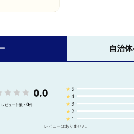
ー
自治体
★
5
0.0
★
4
★
3
0
レビュー件数：
件
★
2
★
1
レビューはありません。