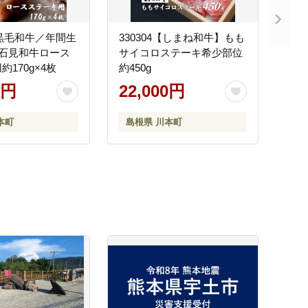
2【黒毛和牛／年間生
330304【しまね和牛】もも
】石見和牛ロース
サイコロステーキ希少部位
170g×4枚
約450g
0円
22,000円
本町
島根県 川本町