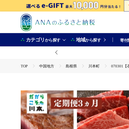
カテゴリ
地域
から探す
から探す
寄付
TOP
中国地方
島根県
川本町
07030
TOP
肉
牛肉
070301【石見和牛／定期便3ヵ
TOP
肉
牛肉
黒毛和牛
070301【石見
TOP
肉
牛肉
ステーキ(牛肉)
070301
TOP
肉
牛肉
すき焼き(牛肉)
070301
TOP
肉
牛肉
焼肉(牛肉)
070301【石