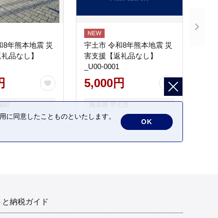
和8年熊本地震 災
宇土市 令和8年熊本地震 災
返礼品なし】
害支援【返礼品なし】
_U00-0001
円
5,000円
城町
熊本県 宇土市
の利用に同意したことものといたします。
OK
さと納税ガイド