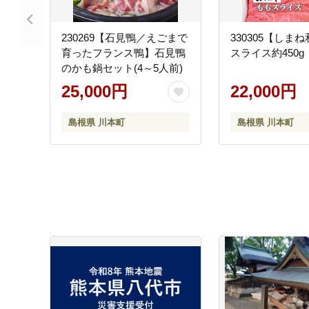
230269【石見鴨／えごまで
330305【しま
育ったフランス鴨】石見鴨
スライス約450g
のかも鍋セット(4～5人前)
25,000円
22,000円
島根県 川本町
島根県 川本町