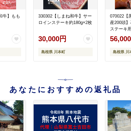
ね和牛】もも
330302【しまね和牛】サー
07002
ロインステーキ約180g×2枚
産200頭
ステーキ用約
30,000円
56,00
島根県 川本町
島根県 川
あなたにおすすめの返礼品