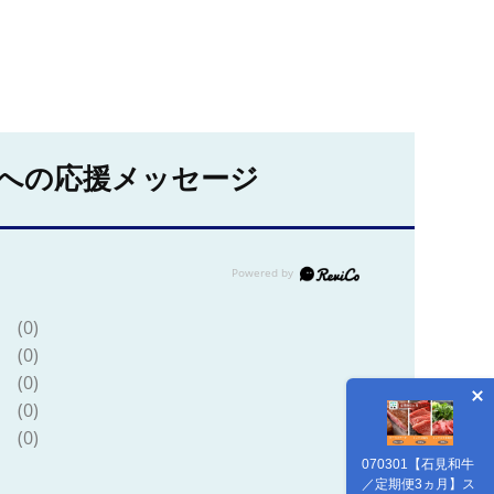
への応援メッセージ
(0)
(0)
(0)
(0)
(0)
070301【石見和牛
／定期便3ヵ月】ス