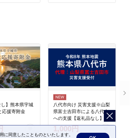
なし】熊本県宇城
八代市向け 災害支援※山梨
と応援寄附金
県富士吉田市による八代市
への支援【返礼品なし】
円
1,000円
の利用に同意したことものといたします。
OK