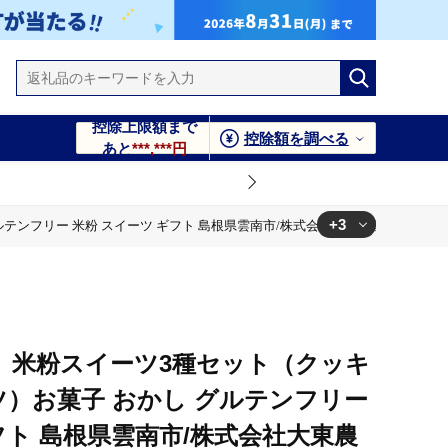
控除上限額まで
控除額を調べる
あと
***,***円
+3
フリー 米粉 スイーツ ギフト 島根県雲南市/株式会社大東農産加工場 [AIEG
社大東農産加工場 [AIEG013]
社大東農産加工場 [AIEG013]
社大東農産加工場 [AIEG013]
】米粉スイーツ3種セット（クッキ
ツ）お菓子 おかし グルテンフリー
フト 島根県雲南市/株式会社大東農