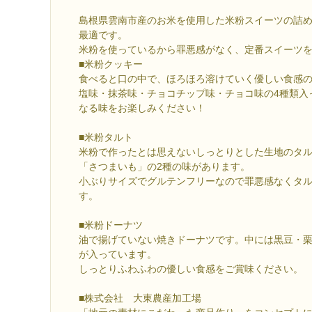
島根県雲南市産のお米を使用した米粉スイーツの詰
最適です。
米粉を使っているから罪悪感がなく、定番スイーツ
■米粉クッキー
食べると口の中で、ほろほろ溶けていく優しい食感
塩味・抹茶味・チョコチップ味・チョコ味の4種類入
なる味をお楽しみください！
■米粉タルト
米粉で作ったとは思えないしっとりとした生地のタ
「さつまいも」の2種の味があります。
小ぶりサイズでグルテンフリーなので罪悪感なくタ
す。
■米粉ドーナツ
油で揚げていない焼きドーナツです。中には黒豆・栗
が入っています。
しっとりふわふわの優しい食感をご賞味ください。
■株式会社 大東農産加工場