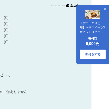
(0)
(0)
【雲南市産米使
用】米粉スイーツ3
(0)
種セット（クッキ
(0)
ー/タルト/ドーナ
寄付額
ツ）お菓子 おかし
(0)
9,000円
グルテンフリー 米
粉 スイーツ ギフト
島根県雲南市/株式
寄付をする
会社大東農産加工
場 [AIEG013]
ださい。
のではありません。