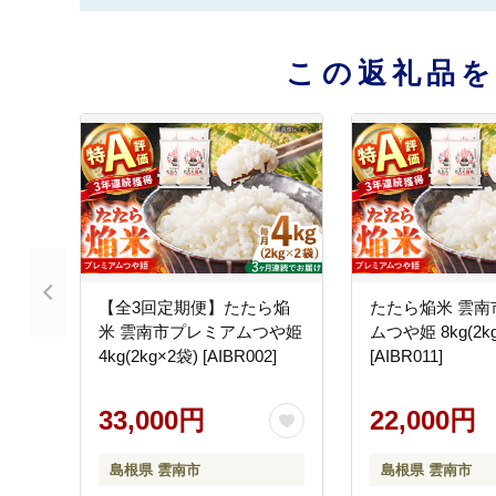
この返礼品
【全3回定期便】たたら焔
たたら焔米 雲南
米 雲南市プレミアムつや姫
ムつや姫 8kg(2k
4kg(2kg×2袋) [AIBR002]
[AIBR011]
33,000円
22,000円
島根県 雲南市
島根県 雲南市