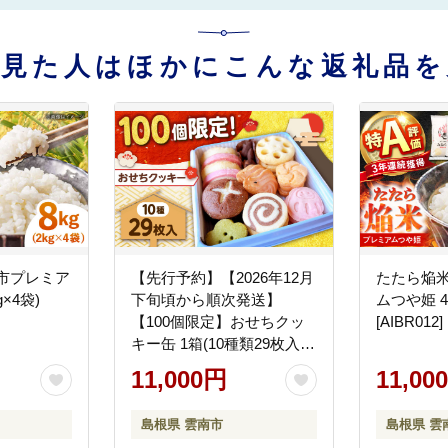
を見た人はほかにこんな返礼品を
市プレミア
【先行予約】【2026年12月
たたら焔米
g×4袋)
下旬頃から順次発送】
ムつや姫 4k
【100個限定】おせちクッ
[AIBR012]
キー缶 1箱(10種類29枚入
り) お菓子 スイーツ 焼き菓
11,000円
11,00
子 クッキー 島根県雲南市/
有限会社 簸上堂 [AIDA003]
島根県 雲南市
島根県 雲