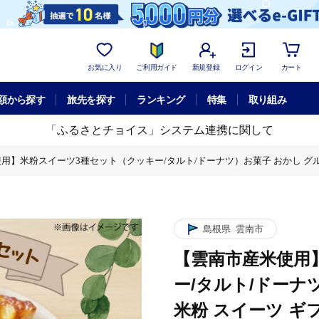
お気に入り
ご利用ガイド
新規登録
ログイン
カート
額から探す
旅先を探す
ランキング
特集
取り組み
「ふるさとチョイス」システム連携に関して
用】米粉スイーツ3種セット（クッキー/タルト/ドーナツ）お菓子 おかし グルテン
ツ）お菓子 おかし グルテンフリー 米粉 スイーツ ギフト 島根県雲南市/株式会
ツ）お菓子 おかし グルテンフリー 米粉 スイーツ ギフト 島根県雲南市/株式会
島根県
雲南市
ツ）お菓子 おかし グルテンフリー 米粉 スイーツ ギフト 島根県雲南市/株式会
【雲南市産米使用
ー/タルト/ドーナ
米粉 スイーツ ギ