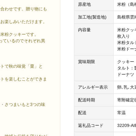
原産地
米粉（島
め合わせです。贈り物にも
加工地(製造地)
島根県雲
をお楽しみいただけます。
内容量
米粉クッ
の米粉クッキーです。
枚入り
っているのでそれぞれ異
米粉タル
米粉ドー
賞味期限
クッキー
ルトで秋の味覚「栗」と
タルト：
ドーナツ
ルトを楽しむことができま
アレルギー表示
卵､乳､大
配送時期
寄附確定
・さつまいもと3つの味
配送
常温
返礼品コード
32209-A