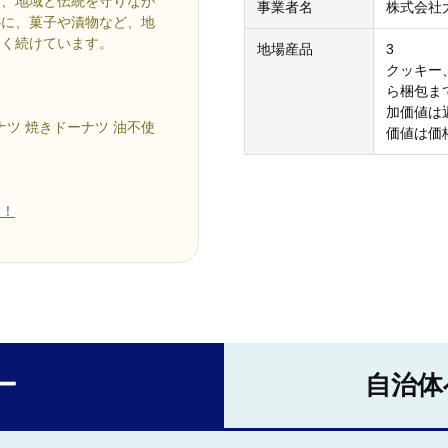
に、地域と伝統を守りなが
事業者名
株式会社
心に、菓子や漬物など、地
なく続けています。
地場産品
3
クッキー
ら梱包ま
加価値は
ナツ 焼きドーナツ 油不使
価値は価
ら！
ー
自治体