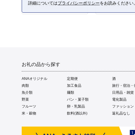
詳細については
プライバシーポリシー
をお読みください
熊本県 八代市
熊本県 氷川町
お礼の品から探す
ANAオリジナル
定期便
酒
肉類
加工食品
旅行・宿泊・
魚介類
麺類
日用品・雑貨
野菜
パン・菓子類
電化製品
フルーツ
卵・乳製品
ファッション
米・穀物
飲料(酒以外)
返礼品なし