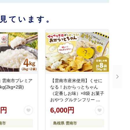
見ています。
 雲南市プレミア
【雲南市産米使用】くせに
g(2kg×2袋)
なる！おからっとちゃん
（定番しお味）×8袋 お菓子
おやつ グルテンフリー ヘ
ルシー おからチップス 無
0円
6,000円
添加 島根県雲南市/株式会
社大東農産加工場
南市
島根県 雲南市
[AIEG010]