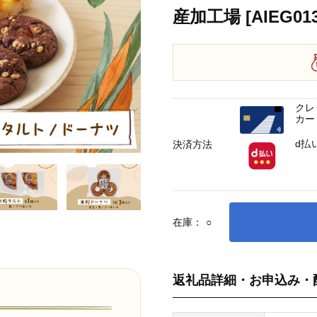
産加工場 [AIEG013
クレ
カー
d払
決済方法
在庫：
○
返礼品詳細・お申込み・