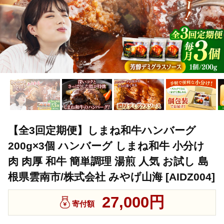
【全3回定期便】しまね和牛ハンバーグ
200g×3個 ハンバーグ しまね和牛 小分け
肉 肉厚 和牛 簡単調理 湯煎 人気 お試し 島
根県雲南市/株式会社 みやげ山海 [AIDZ004]
27,000円
寄付額