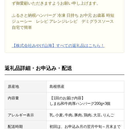
ず御愛顧いただきますようお願い申し上げます。
ふるさと納税ハンバーグ 冷凍 日持ち お中元 お歳暮 時短
ジューシー レシピ アレンジレシピ デミグラスソース
自宅で簡単
【株式会社みやげ山海】すべての返礼品はこちら！
返礼品詳細・お申込み・配送
原産地
島根県産
内容量
【1回のお届け内容】
しまね和牛肉厚ハンバーグ200g×3個
アレルギー表示
乳､小麦､牛肉､豚肉､鶏肉､大豆､りんご
配送時期
初回は、お申込み月の翌月中旬～月末まで