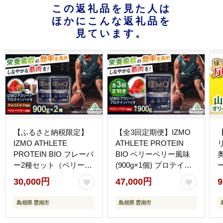
この返礼品を見た人は
ほかにこんな返礼品を
見ています。
【ふるさと納税限定】
【全3回定期便】IZMO
IZMO ATHLETE
ATHLETE PROTEIN
PROTEIN BIO フレーバ
BIO ベリーベリー風味
ー2種セット（ベリーベ
(900g×1個) プロテイン
リー風味・チョコミル
フルーツ味 島根県雲南
30,000円
47,000円
9
ク風味）各900g 2万円
市/株式会社アルプロン
お試し プロテイン 島根
[AIAL096]
[
島根県 雲南市
島根県 雲南市
県雲南市/株式会社アル
プロン [AIAL095]