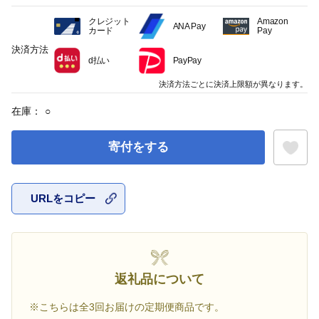
クレジット
Amazon
ANA Pay
カード
Pay
決済方法
d払い
PayPay
決済方法ごとに決済上限額が異なります。
在庫：
○
寄付をする
URLをコピー
お気に入
返礼品について
※こちらは全3回お届けの定期便商品です。