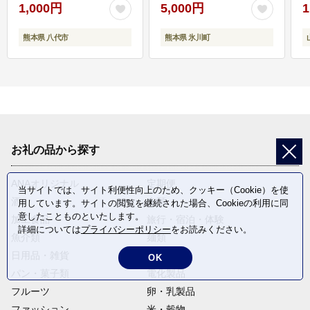
1,000円
5,000円
1
熊本県 八代市
熊本県 氷川町
お礼の品から探す
ANAオリジナル
定期便
当サイトでは、サイト利便性向上のため、クッキー（Cookie）を使
酒
肉類
用しています。サイトの閲覧を継続された場合、Cookieの利用に同
意したことものといたします。
加工食品
旅行・宿泊・体験
詳細については
プライバシーポリシー
をお読みください。
魚介類
麺類
日用品・雑貨
野菜
OK
パン・菓子類
電化製品
フルーツ
卵・乳製品
ファッション
米・穀物