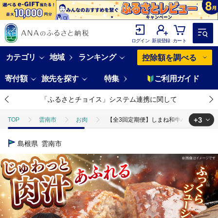
ログイン
新規登録
カート
カテゴリ
地域
ランキング
控除額を調べる
寄付額
旅先を探す
特集
ご利用ガイド
「ふるさとチョイス」システム連携に関して
+3
TOP
雲南市
お肉
【全3回定期便】しまね和牛ハンバーグ200g×
TOP
肉
【全3回定期便】しまね和牛ハンバーグ200g×3個 ハンバーグ 
島根県
雲南市
TOP
肉
加工肉
ハンバーグ
【全3回定期便】しまね和牛ハ
TOP
加工食品
惣菜・レトルト
【全3回定期便】しまね和牛ハンバ