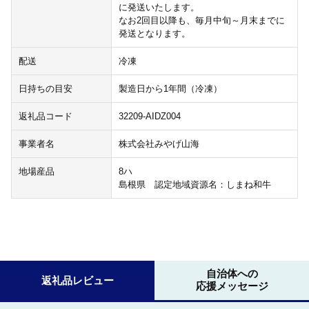
に発送いたします。
なお2回目以降も、毎月中旬～月末までに
発送となります。
配送
冷凍
日持ちの目安
製造日から1年間（冷凍）
返礼品コード
32209-AIDZ004
事業者名
株式会社みやげ山海
地場産品
8ハ
島根県 認定地域資源名：しまね和牛
自治体への
返礼品レビュー
応援メッセージ