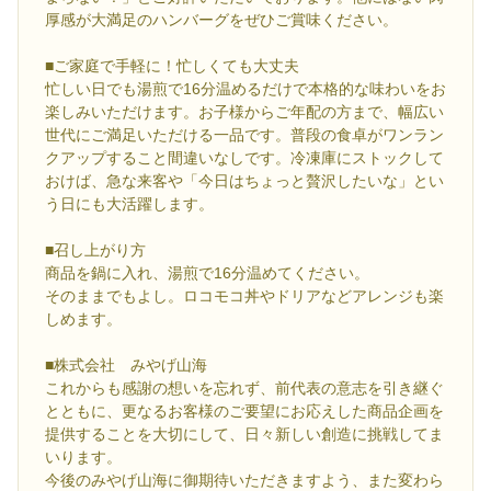
厚感が大満足のハンバーグをぜひご賞味ください。
■ご家庭で手軽に！忙しくても大丈夫
忙しい日でも湯煎で16分温めるだけで本格的な味わいをお
楽しみいただけます。お子様からご年配の方まで、幅広い
世代にご満足いただける一品です。普段の食卓がワンラン
クアップすること間違いなしです。冷凍庫にストックして
おけば、急な来客や「今日はちょっと贅沢したいな」とい
う日にも大活躍します。
■召し上がり方
商品を鍋に入れ、湯煎で16分温めてください。
そのままでもよし。ロコモコ丼やドリアなどアレンジも楽
しめます。
■株式会社 みやげ山海
これからも感謝の想いを忘れず、前代表の意志を引き継ぐ
とともに、更なるお客様のご要望にお応えした商品企画を
提供することを大切にして、日々新しい創造に挑戦してま
いります。
今後のみやげ山海に御期待いただきますよう、また変わら