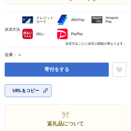
クレジット
Amazon
ANA Pay
カード
Pay
決済方法
d払い
PayPay
決済方法ごとに決済上限額が異なります。
在庫：
○
寄付をする
URLをコピー
お気に入
返礼品について