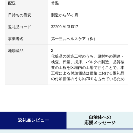
配送
常温
日持ちの目安
製造から36ヶ月
返礼品コード
32209-AIDU017
事業者名
第一三共ヘルスケア（株）
地場産品
3
化粧品の製造工程のうち、原材料の調達・
検査、秤量、撹拌、バルクの製造、品質検
査の工程を区域内の工場で行うことで、本
工程による付加価値は価格における返礼品
の付加価値のうち約70％を占めているため
自治体への
返礼品レビュー
応援メッセージ