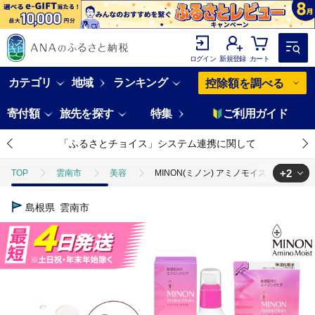
ログイン
新規登録
カート
カテゴリ
地域
ランキング
控除額を調べる
寄付額
旅先を探す
特集
ご利用ガイド
「ふるさとチョイス」システム連携に関して
+2
TOP
雲南市
美容
MINON(ミノン) アミノモイスト エイジン
TOP
日用品・雑貨
MINON(ミノン) アミノモイスト エイジングケア
島根県
雲南市
TOP
日用品・雑貨
美容雑貨
MINON(ミノン) アミノモイス