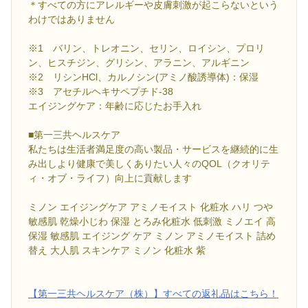
＊すべての方にアレルギーや皮膚刺激が起こらないという
わけではありません
※1 バリン、トレオニン、セリン、ロイシン、プロリ
ン、ヒスチジン、グリシン、アラニン、アルギニン
※2 リシンHCl、カルノシン(アミノ酸誘導体)：保湿
※3 アセチルヘキサペプチド-38
エイジングケア：年齢に応じたお手入れ
■第一三共ヘルスケア
私たちは生活者満足度の高い製品・サービスを継続的に生
み出しより健康で美しくありたい人々のQOL（クオリテ
ィ・オブ・ライフ）向上に貢献します
ミノン エイジングケア アミノモイスト 化粧水 ハリ つや
敏感肌 乾燥小じわ 保湿 とろみ化粧水 低刺激 ミノエイ 高
保湿 敏感肌 エイジング ケア ミノン アミノモイスト 詰め
替え 大人肌 スキンケア ミノン 化粧水 紫
【第一三共ヘルスケア（株）】すべての返礼品はこちら！