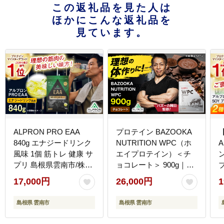
この返礼品を見た人は
ほかにこんな返礼品を
見ています。
ALPRON PRO EAA
プロテイン BAZOOKA
840g エナジードリンク
NUTRITION WPC（ホ
風味 1個 筋トレ 健康 サ
エイプロテイン）＜チ
プリ 島根県雲南市/株式
ョコレート＞ 900g｜バ
会社アルプロン
ズーカ岡田監修・植物
17,000円
26,000円
1
[AIAL088]
由来の甘味料使用・国
内製造 島根県雲南市/株
島根県 雲南市
島根県 雲南市
式会社アルプロン
[AIEN006]
[