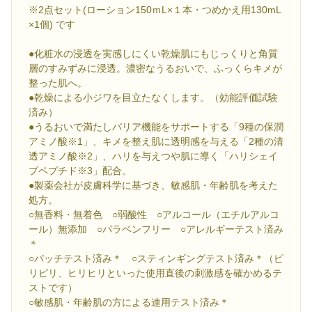
※2点セット(ローション150ｍL×１本・つめかえ用130mL
×1個) です
●化粧水の浸透を実感しにくい乾燥肌にもじっくりと角質
層のすみずみに浸透。濃密なうるおいで、ふっくらキメが
整った肌へ。
●乾燥による小ジワを目立たなくします。（効能評価試験
済み）
●うるおいで満たしバリア機能をサポートする「9種の保潤
アミノ酸※1」、キメを整え肌に透明感を与える「2種の清
透アミノ酸※2」、ハリを与えつや肌に導く「ハリシェイ
プペプチド※3」配合。
●製薬会社が皮膚科学に基づき、敏感肌・年齢肌を考えた
処方。
○無香料・無着色 ○弱酸性 ○アルコール（エチルアルコ
ール）無添加 ○パラベンフリー ○アレルギーテスト済み
＊
○パッチテスト済み＊ ○スティンギングテスト済み＊（ピ
リピリ、ヒリヒリといった使用直後の刺激感を確かめるテ
ストです）
○敏感肌・年齢肌の方による連用テスト済み＊