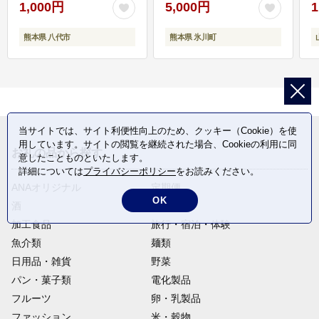
1,000円
5,000円
1
熊本県 八代市
熊本県 氷川町
当サイトでは、サイト利便性向上のため、クッキー（Cookie）を使
用しています。サイトの閲覧を継続された場合、Cookieの利用に同
お礼の品から探す
意したことものといたします。
詳細については
プライバシーポリシー
をお読みください。
ANAオリジナル
定期便
OK
酒
肉類
加工食品
旅行・宿泊・体験
魚介類
麺類
日用品・雑貨
野菜
パン・菓子類
電化製品
フルーツ
卵・乳製品
ファッション
米・穀物