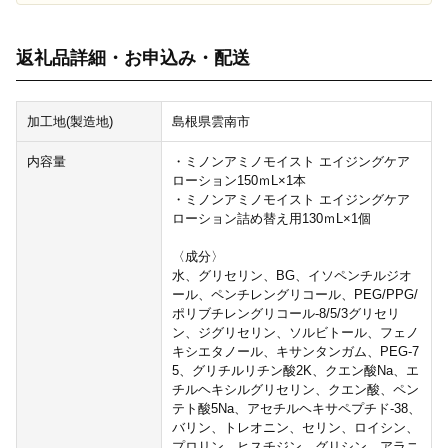
返礼品詳細・お申込み・配送
加工地(製造地)
島根県雲南市
内容量
・ミノンアミノモイスト エイジングケア
ローション150ｍL×1本
・ミノンアミノモイスト エイジングケア
ローション詰め替え用130ｍL×1個
〈成分〉
水、グリセリン、BG、イソペンチルジオ
ール、ペンチレングリコール、PEG/PPG/
ポリブチレングリコール-8/5/3グリセリ
ン、ジグリセリン、ソルビトール、フェノ
キシエタノール、キサンタンガム、PEG-7
5、グリチルリチン酸2K、クエン酸Na、エ
チルヘキシルグリセリン、クエン酸、ペン
テト酸5Na、アセチルヘキサペプチド-38、
バリン、トレオニン、セリン、ロイシン、
プロリン、ヒスチジン、グリシン、アラニ