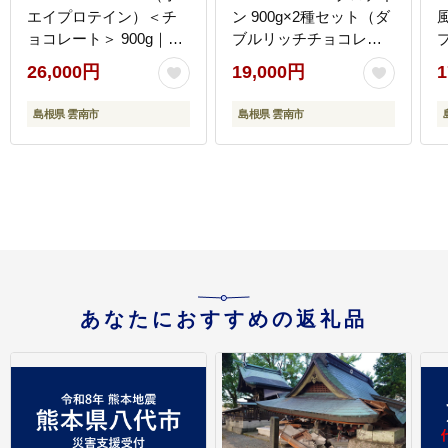
エイプロテイン）＜チ
ン 900g×2種セット（ダ
ョコレート＞ 900g｜バ
ブルリッチチョコレー
ズーカ岡田監修・植物
ト風味・ストロベリー
26,000円
19,000円
1
由来の甘味料使用・国
風味）ソイ 筋トレ 健康
[
内製造 島根県雲南市/株
セット 島根県雲南市/株
島根県 雲南市
島根県 雲南市
式会社アルプロン
式会社アルプロン
[AIEN006]
[AIAL118]
あなたにおすすめの返礼品