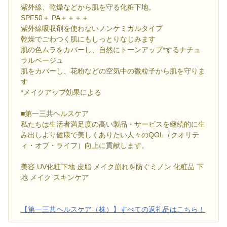
紫外線、乾燥などから肌を守る化粧下地。
SPF50＋ PA＋＋＋＋
紫外線吸収剤を使わないノンケミカルタイプ
乾燥でごわつく肌にもしっとりなじみます
肌の色ムラをカバーし、自然にトーンアップ*するナチュ
ラルベージュ
肌をカバーし、花粉などの空気中の微粒子から肌を守りま
す
*メイクアップ効果による
■第一三共ヘルスケア
私たちは生活者満足度の高い製品・サービスを継続的に生
み出しより健康で美しくありたい人々のQOL（クオリテ
ィ・オブ・ライフ）向上に貢献します。
美容 UV化粧下地 皮脂 メイク崩れを防ぐミノン 化粧品 下
地 メイク スキンケア
【第一三共ヘルスケア（株）】すべての返礼品はこちら！