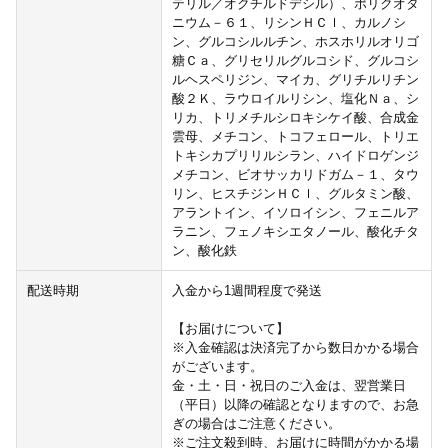
テリル／オクチルドデシル）、ポリクオタ
ニウム－６１、リシンＨＣｌ、カルノシ
ン、グルコシルルチン、ホスホリルオリゴ
糖Ｃａ、グリセリルグルコシド、グルコシ
ルヘスペリジン、マイカ、グリチルリチン
酸２Ｋ、ラウロイルリシン、塩化Ｎａ、シ
リカ、トリメチルシロキシケイ酸、合成金
雲母、メチコン、トコフェロール、トリエ
トキシカプリリルシラン、ハイドロゲンジ
メチコン、ビオサッカリドガム－１、タウ
リン、ヒスチジンＨＣｌ、グルタミン酸、
アラントイン、イソロイシン、フェニルア
ラニン、フェノキシエタノール、酸化チタ
ン、酸化鉄
配送時期
入金から1週間程度で発送
【お届けについて】
※入金確認は決済完了から数日かかる場合
がございます。
金・土・日・祝日のご入金は、翌営業日
（平日）以降の確認となりますので、お急
ぎの場合はご注意ください。
※ご注文殺到時、お届けに時間がかかる場