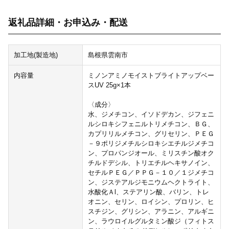
返礼品詳細・お申込み・配送
加工地(製造地)
島根県雲南市
内容量
ミノンアミノモイストブライトアップベー
スUV 25g×1本
〈成分〉
水、ジメチコン、イソドデカン、ジフェニ
ルシロキシフェニルトリメチコン、ＢＧ、
カプリリルメチコン、グリセリン、ＰＥＧ
－９ポリジメチルシロキシエチルジメチコ
ン、プロパンジオール、ミリスチン酸オク
チルドデシル、トリエチルヘキサノイン、
セチルＰＥＧ／ＰＰＧ－１０／１ジメチコ
ン、ジステアルジモニウムヘクトライト、
水酸化Ａl、ステアリン酸、バリン、トレ
オニン、セリン、ロイシン、プロリン、ヒ
スチジン、グリシン、アラニン、アルギニ
ン、ラウロイルグルタミン酸ジ（フィトス