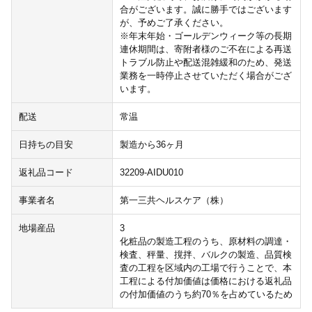
合がございます。誠に勝手ではございます
が、予めご了承ください。
※年末年始・ゴールデンウィーク等の長期
連休期間は、寄附者様のご不在による再送
トラブル防止や配送混雑緩和のため、発送
業務を一時停止させていただく場合がござ
います。
配送
常温
日持ちの目安
製造から36ヶ月
返礼品コード
32209-AIDU010
事業者名
第一三共ヘルスケア（株）
地場産品
3
化粧品の製造工程のうち、原材料の調達・
検査、秤量、撹拌、バルクの製造、品質検
査の工程を区域内の工場で行うことで、本
工程による付加価値は価格における返礼品
の付加価値のうち約70％を占めているため