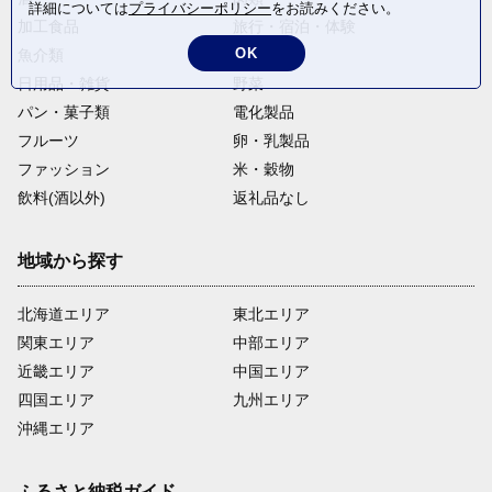
詳細については
プライバシーポリシー
をお読みください。
加工食品
旅行・宿泊・体験
OK
魚介類
麺類
日用品・雑貨
野菜
パン・菓子類
電化製品
フルーツ
卵・乳製品
ファッション
米・穀物
飲料(酒以外)
返礼品なし
地域から探す
北海道エリア
東北エリア
関東エリア
中部エリア
近畿エリア
中国エリア
四国エリア
九州エリア
沖縄エリア
ふるさと納税ガイド