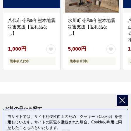
八代市 令和8年熊本地震
氷川町 令和8年熊本地震
災害支援【返礼品な
災害支援【返礼品な
し】
し】
1,000円
5,000円
1
熊本県 八代市
熊本県 氷川町
お礼の品から探す
当サイトでは、サイト利便性向上のため、クッキー（Cookie）を使
用しています。サイトの閲覧を継続された場合、Cookieの利用に同
ANAオリジナル
定期便
意したことものといたします。
酒
肉類