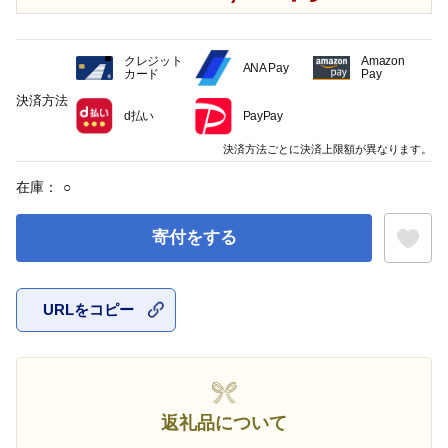
クレジット
Amazon
ANA Pay
カード
Pay
決済方法
d払い
PayPay
決済方法ごとに決済上限額が異なります。
在庫：
○
寄付をする
URLをコピー
お気に入
返礼品について