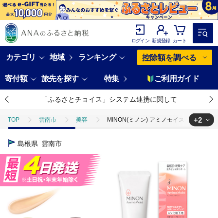
ログイン
新規登録
カート
カテゴリ
地域
ランキング
控除額を調べる
寄付額
旅先を探す
特集
ご利用ガイド
「ふるさとチョイス」システム連携に関して
+2
TOP
雲南市
美容
MINON(ミノン) アミノモイスト ブライト
TOP
日用品・雑貨
MINON(ミノン) アミノモイスト ブライトアップ
島根県
雲南市
TOP
日用品・雑貨
美容雑貨
MINON(ミノン) アミノモイス