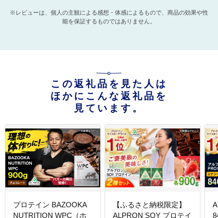
※レビューは、個人の主観による感想・体感によるもので、商品の効果や性
能を保証するものではありません。
この返礼品を見た人は
ほかにこんな返礼品を
見ています。
プロテイン BAZOOKA
【ふるさと納税限定】
A
NUTRITION WPC（ホ
ALPRON SOY プロテイ