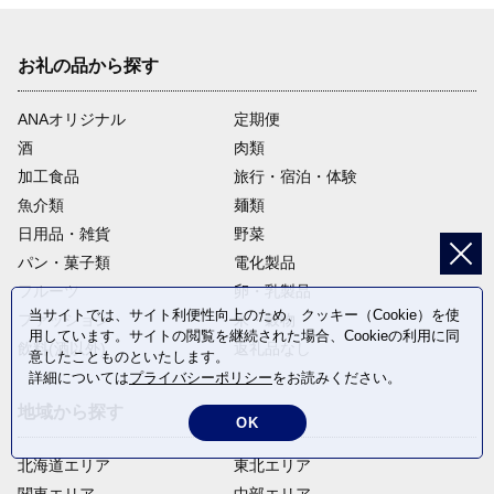
お礼の品から探す
ANAオリジナル
定期便
酒
肉類
加工食品
旅行・宿泊・体験
魚介類
麺類
日用品・雑貨
野菜
パン・菓子類
電化製品
フルーツ
卵・乳製品
当サイトでは、サイト利便性向上のため、クッキー（Cookie）を使
ファッション
米・穀物
用しています。サイトの閲覧を継続された場合、Cookieの利用に同
飲料(酒以外)
返礼品なし
意したことものといたします。
詳細については
プライバシーポリシー
をお読みください。
地域から探す
OK
北海道エリア
東北エリア
関東エリア
中部エリア