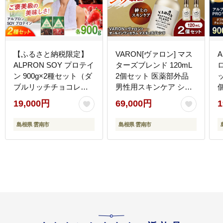
【ふるさと納税限定】
VARON[ヴァロン] マス
A
ALPRON SOY プロテイ
ターズブレンド 120mL
ン 900g×2種セット（ダ
2個セット 医薬部外品
ブルリッチチョコレー
男性用スキンケア シミ
ト風味・ストロベリー
予防(※)・シワ改善オー
19,000円
69,000円
1
風味）ソイ 筋トレ 健康
ルインワンセラム 島根
ア
セット 島根県雲南市/株
県雲南市/サントリーウ
島根県 雲南市
島根県 雲南市
式会社アルプロン
エルネス株式会社
[AIAL118]
[AIDJ011]