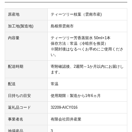
原産地
ティーツリー枝葉（雲南市産)
加工地(製造地)
島根県雲南市
内容量
ティーツリー芳香蒸留水 50ml×1本
保存方法：常温（冷暗所を推奨）
※開封後はなるべくお早めにご使用くださ
い。
配送時期
寄附確認後、2週間～1か月以内にお届けし
ます。
配送
常温
日持ちの目安
使用期限：製造から1年6ヵ月
返礼品コード
32209-AICY016
事業者名
有限会社田井産業
地場産品
3