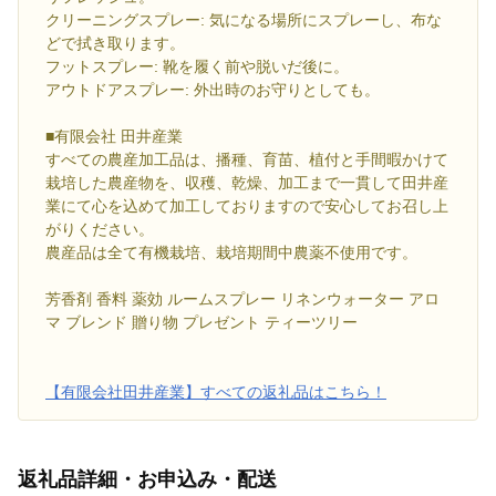
クリーニングスプレー: 気になる場所にスプレーし、布な
どで拭き取ります。
フットスプレー: 靴を履く前や脱いだ後に。
アウトドアスプレー: 外出時のお守りとしても。
■有限会社 田井産業
すべての農産加工品は、播種、育苗、植付と手間暇かけて
栽培した農産物を、収穫、乾燥、加工まで一貫して田井産
業にて心を込めて加工しておりますので安心してお召し上
がりください。
農産品は全て有機栽培、栽培期間中農薬不使用です。
芳香剤 香料 薬効 ルームスプレー リネンウォーター アロ
マ ブレンド 贈り物 プレゼント ティーツリー
【有限会社田井産業】すべての返礼品はこちら！
返礼品詳細・お申込み・配送