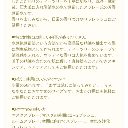
したこだわりのティーツリーを丁寧に切取り、洗浄・裁断
後、圧力釜に入れ岩清水の水で蒸留したスプレー式の芳香
蒸留水です。
香りを楽しみながら、日常の香りづけやリフレッシュにご
活用ください。
■特に女性には嬉しい内容が盛りだくさん
水蒸気蒸留法という方法でから高品質な精油を抽出する際
に副生成物として作られます。ティーツリーのシャープで
清涼感あふれる、ウッディな香りは人気を集めています。
若干の精油を含むので肌に優しく直接塗ることができスキ
ンケア、ヘアケアとしてもご使用いただけます♪
■お試し使用にいかがですか？
少量の50mlです。「まずは試しに使ってみたい。」そん
なあなたにおすすめのサイズです。お出かけ用にも気軽に
ご使用いただけます。
■おすすめの使い方
マスクスプレー: マスクの外側に1～2プッシュ。
ルームスプレー: 空間に向けてスプレーし、空気を浄化・
リフレッシュ。