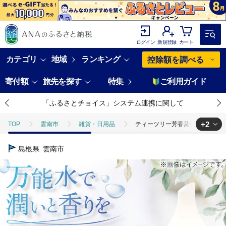
ログイン
新規登録
カート
カテゴリ
地域
ランキング
控除額を調べる
寄付額
旅先を探す
特集
ご利用ガイド
「ふるさとチョイス」システム連携に関して
+2
TOP
雲南市
雑貨・日用品
ティーツリー芳香蒸留水 50ml×1
TOP
日用品・雑貨
ティーツリー芳香蒸留水 50ml×1本 香り 香水 
島根県
雲南市
TOP
日用品・雑貨
美容雑貨
ティーツリー芳香蒸留水 50ml×