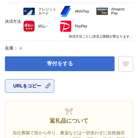
クレジット
Amazon
ANA Pay
カード
Pay
決済方法
d払い
PayPay
決済方法ごとに決済上限額が異なります。
在庫：
○
寄付をする
URLをコピー
お気に入
返礼品について
自社農園で苗から作り、農薬などは一切使わずに自然栽培