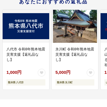
あなたにおすすめの返礼品
八代市 令和8年熊本地震
氷川町 令和8年熊本地震
災害支援【返礼品な
災害支援【返礼品な
し】
し】
1,000円
5,000円
1
熊本県 八代市
熊本県 氷川町