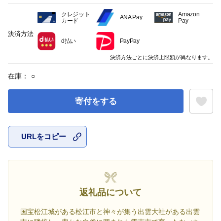
クレジット
Amazon
ANA Pay
カード
Pay
決済方法
d払い
PayPay
決済方法ごとに決済上限額が異なります。
在庫：
○
寄付をする
URLをコピー
お気に入
返礼品について
国宝松江城がある松江市と神々が集う出雲大社がある出雲