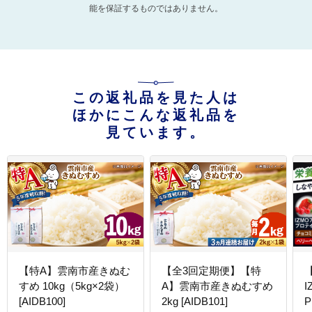
能を保証するものではありません。
この返礼品を見た人は
ほかにこんな返礼品を
見ています。
【特A】雲南市産きぬむ
【全3回定期便】【特
すめ 10kg（5kg×2袋）
A】雲南市産きぬむすめ
I
[AIDB100]
2kg [AIDB101]
P