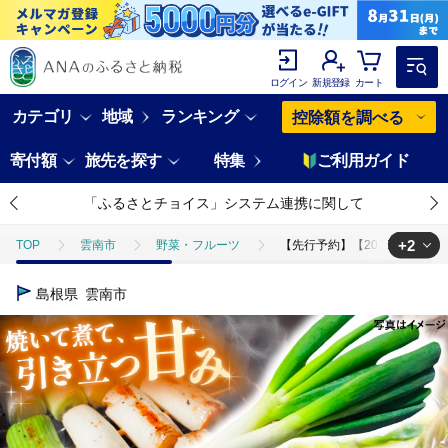
ログイン
新規登録
カート
カテゴリ
地域
ランキング
控除額を調べる
寄付額
旅先を探す
特集
ご利用ガイド
「ふるさとチョイス」システム連携に関して
+2
TOP
雲南市
野菜・フルーツ
【先行予約】【2026年11月発送
TOP
野菜
【先行予約】【2026年11月発送開始】焼いてそのまま美味しい
島根県
雲南市
TOP
野菜
ねぎ・玉ねぎ
【先行予約】【2026年11月発送開始