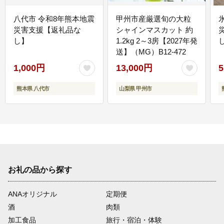
八代市 令和8年熊本地震
甲州市産厳選旬の大粒
災害支援【返礼品な
シャインマスカット 約
し】
1.2kg 2～3房【2027年発
送】（MG）B12-472
1,000円
13,000円
5
熊本県 八代市
山梨県 甲州市
お礼の品から探す
ANAオリジナル
定期便
酒
肉類
加工食品
旅行・宿泊・体験