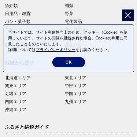
魚介類
麺類
日用品・雑貨
野菜
パン・菓子類
電化製品
フルーツ
卵・乳製品
当サイトでは、サイト利便性向上のため、クッキー（Cookie）を使
ファッション
米・穀物
用しています。サイトの閲覧を継続された場合、Cookieの利用に同
意したことものといたします。
飲料(酒以外)
返礼品なし
詳細については
プライバシーポリシー
をお読みください。
OK
地域から探す
北海道エリア
東北エリア
関東エリア
中部エリア
近畿エリア
中国エリア
四国エリア
九州エリア
沖縄エリア
ふるさと納税ガイド