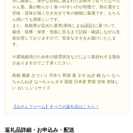
市に隣接し、豊かな自然に囲まれた雲南市で育ったなべち
ゃん葱。葉が軟らかく食べやすいのが特徴で、熱を通すと
甘味・旨味が強く引き出せて冬の鍋物に最適です。もちろ
ん焼いても美味しいです。
また、島根県が定めた基準(美味しまね認証)に基づいて、
栽培・収穫・保管・包装に至るまで記録・確認しながら生
産出荷しておりますので、安全なネギをお届けいたしま
す。
※露地栽培のため冬の積雪状況などにより葉折れする場合
がありますのでご了承ください。
島根 農家 土づくり 手作り 野菜 葱 ネギ ねぎ 鍋 なべ なべ
ちゃんねぎ なべちゃんネギ 国産 日本産 野菜 甘味 美味し
い おいしい Lサイズ
【山さんファーム】すべての返礼品はこちら！
返礼品詳細・お申込み・配送