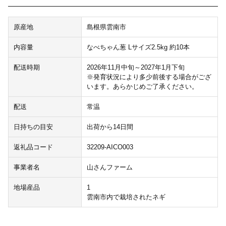
原産地
島根県雲南市
内容量
なべちゃん葱 Lサイズ2.5kg 約10本
配送時期
2026年11月中旬～2027年1月下旬
※発育状況により多少前後する場合がござ
います。あらかじめご了承ください。
配送
常温
日持ちの目安
出荷から14日間
返礼品コード
32209-AICO003
事業者名
山さんファーム
地場産品
1
雲南市内で栽培されたネギ