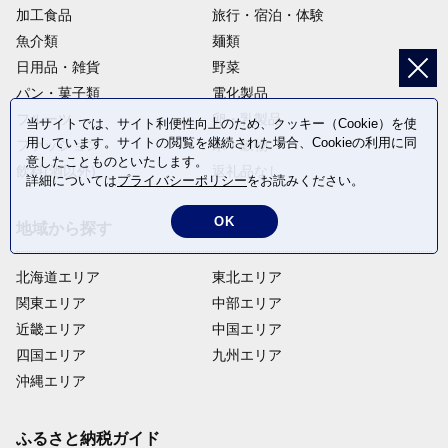
加工食品
旅行・宿泊・体験
魚介類
麺類
日用品・雑貨
野菜
パン・菓子類
電化製品
フルーツ
卵・乳製品
当サイトでは、サイト利便性向上のため、クッキー（Cookie）を使
用しています。サイトの閲覧を継続された場合、Cookieの利用に同
ファッション
米・穀物
意したことものといたします。
飲料(酒以外)
返礼品なし
詳細については
プライバシーポリシー
をお読みください。
OK
地域から探す
北海道エリア
東北エリア
関東エリア
中部エリア
近畿エリア
中国エリア
四国エリア
九州エリア
沖縄エリア
ふるさと納税ガイド