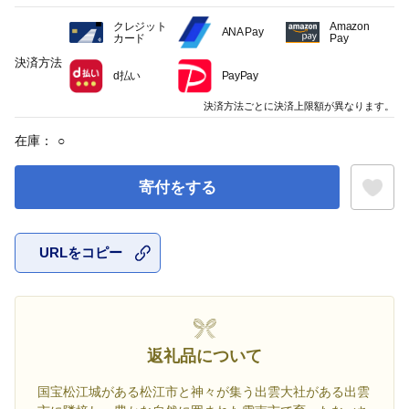
クレジット
Amazon
ANA Pay
カード
Pay
決済方法
d払い
PayPay
決済方法ごとに決済上限額が異なります。
在庫：
○
寄付をする
URLをコピー
お気に入
返礼品について
国宝松江城がある松江市と神々が集う出雲大社がある出雲