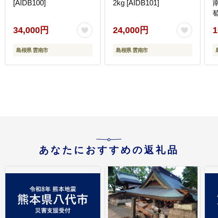
[AIDB100]
2kg [AIDB101]
萄
34,000円
24,000円
1
島根県 雲南市
島根県 雲南市
あなたにおすすめの返礼品