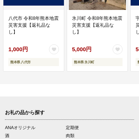
八代市 令和8年熊本地震
氷川町 令和8年熊本地震
災害支援【返礼品な
災害支援【返礼品な
し】
し】
し
1,000円
5,000円
5
熊本県 八代市
熊本県 氷川町
お礼の品から探す
ANAオリジナル
定期便
酒
肉類