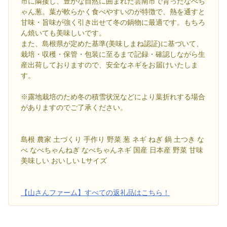
市に隣接し、豊かな自然に囲まれた雲南市で育ったなべち
ゃん葱。葉が軟らかく食べやすいのが特徴で、熱を通すと
甘味・旨味が強く引き出せて冬の鍋物に最適です。もちろ
ん焼いても美味しいです。
また、島根県が定めた基準(美味しまね認証)に基づいて、
栽培・収穫・保管・包装に至るまで記録・確認しながら生
産出荷しておりますので、安全なネギをお届けいたしま
す。
※露地栽培のため冬の積雪状況などにより葉折れする場合
がありますのでご了承ください。
島根 農家 土づくり 手作り 野菜 葱 ネギ ねぎ 鍋 土つき な
べ なべちゃんねぎ なべちゃんネギ 国産 日本産 野菜 甘味
美味しい おいしい Lサイズ
【山さんファーム】すべての返礼品はこちら！