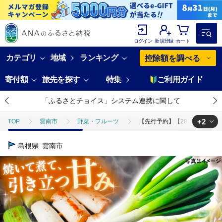
ログイン
新規登録
カート
カテゴリ
地域
ランキング
控除額を調べる
寄付額
旅先を探す
特集
ご利用ガイド
「ふるさとチョイス」システム連携に関して
+2
TOP
雲南市
野菜・フルーツ
【先行予約】【2026年11月発送
TOP
野菜
【先行予約】【2026年11月発送開始】焼いてそのまま美味しい
島根県
雲南市
TOP
野菜
ねぎ・玉ねぎ
【先行予約】【2026年11月発送開始