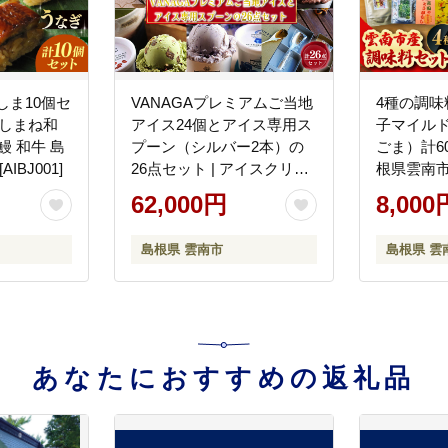
しま10個セ
VANAGAプレミアムご当地
4種の調
+しまね和
アイス24個とアイス専用ス
子マイル
鰻 和牛 島
プーン（シルバー2本）の
ごま）計60g 調味料 薬
IBJ001]
26点セット | アイスクリー
根県雲南市
ム アイス 濃厚 バニラ デザ
産業 [AICY
62,000円
8,000
ート 島根県雲南市/やまざ
と.com[AICN005]
島根県 雲南市
島根県 雲
あなたにおすすめの返礼品