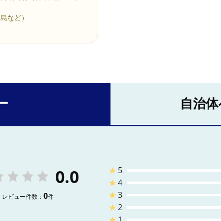
鳥島など）
ー
自治体
★
5
0.0
★
4
★
3
0
レビュー件数：
件
★
2
★
1