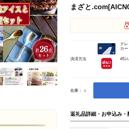
まざと.com[AICN0
クレ
カー
d払
決済方法
在庫：
○
返礼品詳細・お申込み・