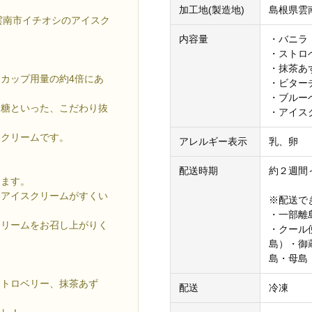
加工地(製造地)
島根県雲
雲南市イチオシのアイスク
内容量
・バニラ 
・ストロベ
・抹茶あず
カップ用量の約4倍にあ
・ビターチ
・ブルーベ
ー糖といった、こだわり抜
・アイス
スクリームです。
アレルギー表示
乳、卵
配送時期
約２週間
します。
、アイスクリームがすくい
※配送で
。
・一部離
クリームをお召し上がりく
・クール
島）・御
島・母島
ストロベリー、抹茶あず
配送
冷凍