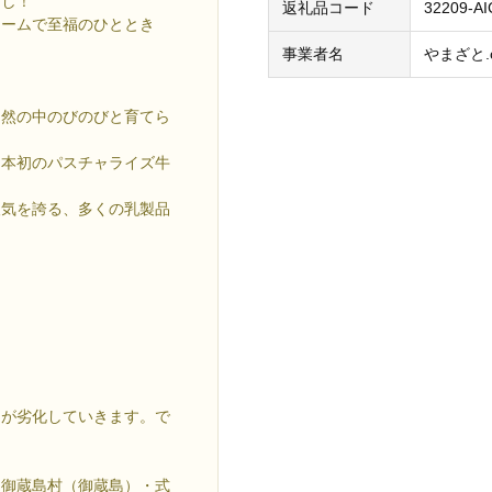
良し！
返礼品コード
32209-A
リームで至福のひととき
事業者名
やまざと.
自然の中のびのびと育てら
日本初のパスチャライズ牛
人気を誇る、多くの乳製品
品が劣化していきます。で
・御蔵島村（御蔵島）・式