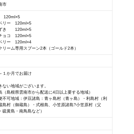
南市
120ml×5
リー 120ml×5
き 120ml×5
ョコ 120ml×5
リー 120ml×4
クリーム専用スプーン2本（ゴールド2本）
～１か月でお届け
きない地域がございます。
島（島根県雲南市から配送に4日以上要する地域）
便不可地域：伊豆諸島：青ヶ島村（青ヶ島）・利島村（利
蔵島村（御蔵島）・式根島、小笠原諸島?小笠原村（父
・硫黄島・南鳥島など）