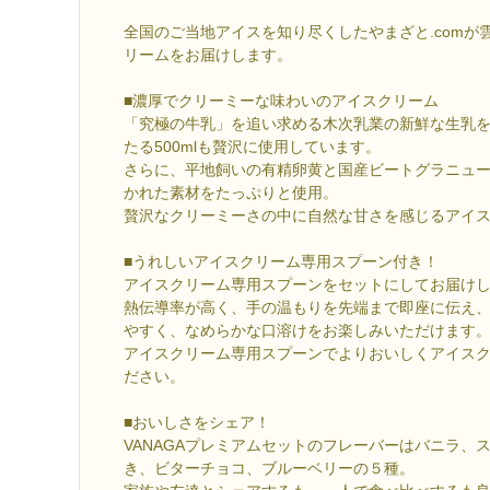
全国のご当地アイスを知り尽くしたやまざと.comが
リームをお届けします。
■濃厚でクリーミーな味わいのアイスクリーム
「究極の牛乳」を追い求める木次乳業の新鮮な生乳を
たる500mlも贅沢に使用しています。
さらに、平地飼いの有精卵黄と国産ビートグラニュ
かれた素材をたっぷりと使用。
贅沢なクリーミーさの中に自然な甘さを感じるアイ
■うれしいアイスクリーム専用スプーン付き！
アイスクリーム専用スプーンをセットにしてお届け
熱伝導率が高く、手の温もりを先端まで即座に伝え
やすく、なめらかな口溶けをお楽しみいただけます
アイスクリーム専用スプーンでよりおいしくアイス
ださい。
■おいしさをシェア！
VANAGAプレミアムセットのフレーバーはバニラ、
き、ビターチョコ、ブルーベリーの５種。