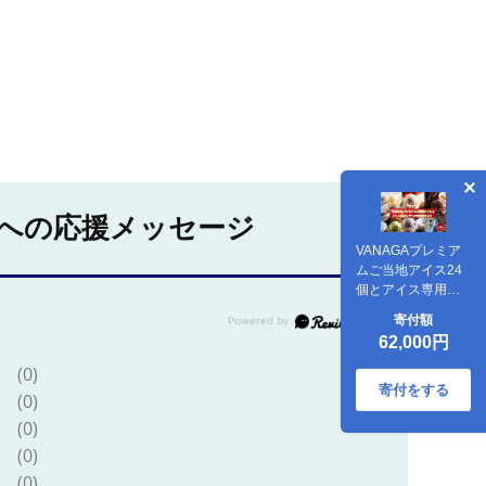
への応援メッセージ
VANAGAプレミア
ムご当地アイス24
個とアイス専用ス
プーン（ゴールド2
寄付額
本）の26点セット |
62,000円
アイスクリーム ア
イス 濃厚 バニラ デ
(0)
ザート 島根県雲南
寄付をする
(0)
市/やまざ
(0)
と.com[AICN004]
(0)
(0)