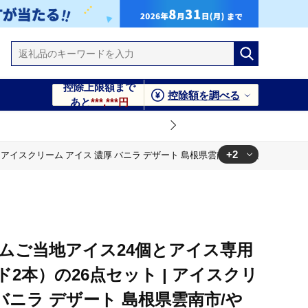
控除上限額まで
控除額を調べる
あと
***,***円
+2
スクリーム アイス 濃厚 バニラ デザート 島根県雲南市/やまざと.com[AICN
厚 バニラ デザート 島根県雲南市/やまざと.com[AICN004]
市/やまざと.com[AICN004]
アムご当地アイス24個とアイス専用
2本）の26点セット | アイスクリ
 バニラ デザート 島根県雲南市/や