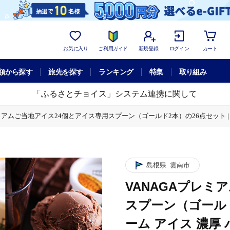
お気に入り
ご利用ガイド
新規登録
ログイン
カート
額から探す
旅先を探す
ランキング
特集
取り組み
「ふるさとチョイス」システム連携に関して
ミアムご当地アイス24個とアイス専用スプーン（ゴールド2本）の26点セット | アイ
個とアイス専用スプーン（ゴールド2本）の26点セット | アイスクリーム アイス 濃
2本）の26点セット | アイスクリーム アイス 濃厚 バニラ デザート 島根県雲南
島根県
雲南市
VANAGAプレミ
スプーン（ゴールド
ーム アイス 濃厚