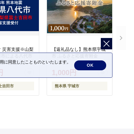
 災害支援※山梨
【返礼品なし】熊本県宇城
田市による八代市
市 ふるさと応援寄附金
の利用に同意したことものといたします。
【返礼品なし】
1,000円
OK
円
1,000円
士吉田市
熊本県 宇城市