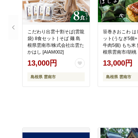
こだわり出雲十割そば(雲龍
笹巻きおこわ は
袋) 8食セット | そば 麺 島
ット(うなぎ5個
根県雲南市/株式会社出雲た
牛肉5個) もち米 
かはし [AIAM002]
根県雲南市/胡桃 [A
13,000円
13,000円
島根県 雲南市
島根県 雲南市