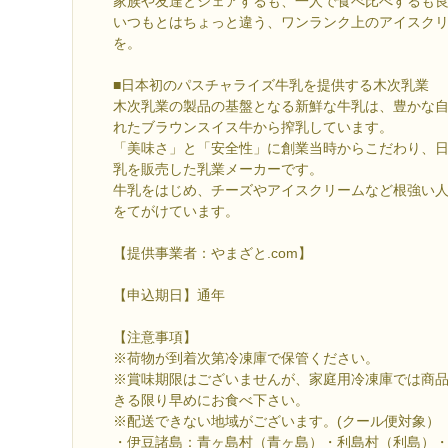
家族や友達とシェアするも、一人で食べ比べするも
いつもとはちょっと違う、ワンランク上のアイスク
を。
■日本初のパスチャライズ牛乳を提供する木次乳業
木次乳業の製品の基盤となる新鮮な牛乳は、豊かな
れたブラウンスイス牛から搾乳しています。
「美味さ」と「安全性」に創業当時からこだわり、
乳を販売した乳業メーカーです。
牛乳をはじめ、チーズやアイスクリームなど根強い
をてがけています。
【提供事業者：やまざと.com】
【申込期日】通年
【注意事項】
※荷物が到着次第冷凍庫で保管ください。
※賞味期限はございませんが、家庭用冷凍庫では商
きる限り早めにお食べ下さい。
※配送できない地域がございます。(クール便対象）
・伊豆諸島：青ヶ島村（青ヶ島）・利島村（利島）