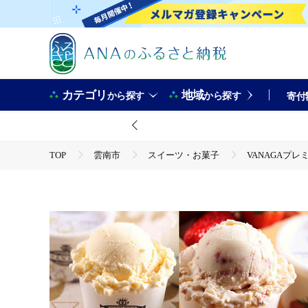
カテゴリ
地域
から探す
から探す
寄付
TOP
雲南市
スイーツ・お菓子
VANAGAプレ
TOP
卵・乳製品
VANAGAプレミアムご当地アイス24
TOP
卵・乳製品
アイスクリーム
VANAGAプレミアムご当地アイス24個とアイス専用スプーン（ゴールド