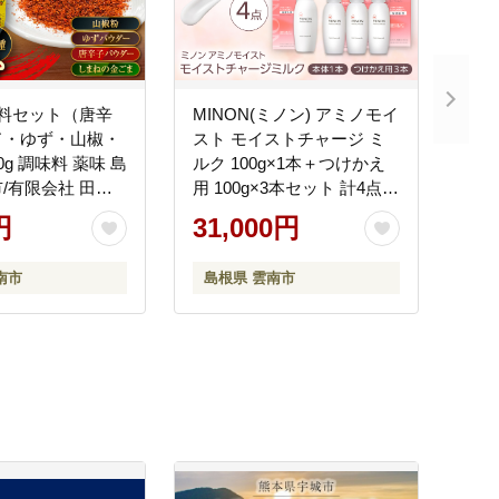
味料セット（唐辛
MINON(ミノン) アミノモイ
ド・ゆず・山椒・
スト モイストチャージ ミ
味 島
ルク 100g×1本＋つけかえ
/有限会社 田井
用 100g×3本セット 計4点
013]
貯水肌 保水乳液 美容 美肌
円
31,000円
メイク スキンケア 島根県
雲南市/第一三共ヘルスケア
南市
島根県 雲南市
（株） [AIDU005]