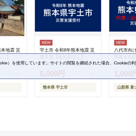
熊本地震 災
宇土市 令和8年熊本地震 災
八代市向け
なし】
害支援【返礼品なし】
県富士吉
kie）を使用しています。サイトの閲覧を継続された場合、Cookie
_U00-0001
への支援
。
5,000円
1,000
熊本県 宇土市
山梨県 富