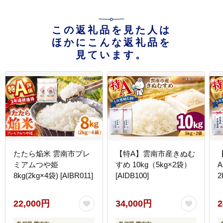
この返礼品を見た人は
ほかにこんな返礼品を
見ています。
たたら焔米 雲南市プレ
【特A】雲南市産きぬむ
ミアムつや姫
すめ 10kg（5kg×2袋）
8kg(2kg×4袋) [AIBR011]
[AIDB100]
2
22,000円
34,000円
2