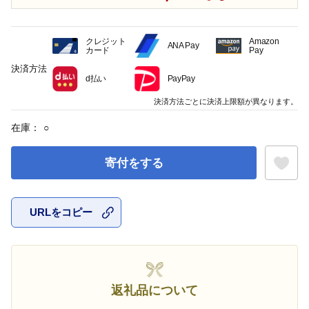
クレジット
Amazon
ANA Pay
カード
Pay
決済方法
d払い
PayPay
決済方法ごとに決済上限額が異なります。
在庫：
○
寄付をする
URLをコピー
お気に入
返礼品について