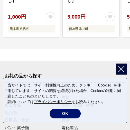
し】
し】
し
1,000円
5,000円
5
熊本県 八代市
熊本県 氷川町
お礼の品から探す
当サイトでは、サイト利便性向上のため、クッキー（Cookie）を使
ANAオリジナル
定期便
用しています。サイトの閲覧を継続された場合、Cookieの利用に同
意したことものといたします。
酒
肉類
詳細については
プライバシーポリシー
をお読みください。
加工食品
旅行・宿泊・体験
魚介類
麺類
OK
日用品・雑貨
野菜
パン・菓子類
電化製品