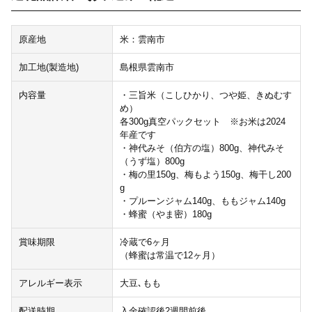
原産地
米：雲南市
加工地(製造地)
島根県雲南市
内容量
・三旨米（こしひかり、つや姫、きぬむす
め）
各300g真空パックセット ※お米は2024
年産です
・神代みそ（伯方の塩）800g、神代みそ
（うず塩）800g
・梅の里150g、梅もよう150g、梅干し200
g
・プルーンジャム140g、ももジャム140g
・蜂蜜（やま密）180g
賞味期限
冷蔵で6ヶ月
（蜂蜜は常温で12ヶ月）
アレルギー表示
大豆､もも
配送時期
入金確認後2週間前後