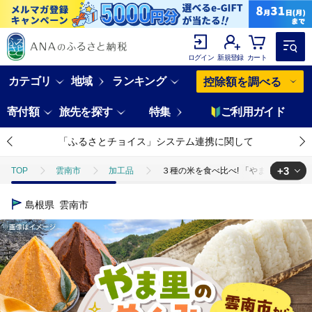
ログイン
新規登録
カート
カテゴリ
地域
ランキング
控除額を調べる
寄付額
旅先を探す
特集
ご利用ガイド
「ふるさとチョイス」システム連携に関して
+3
TOP
雲南市
加工品
３種の米を食べ比べ! 「やま里の恵み」詰合
TOP
米・穀物
３種の米を食べ比べ! 「やま里の恵み」詰合セット 米 
島根県
雲南市
TOP
加工食品
缶詰・瓶詰
ジャム
３種の米を食べ比べ!
TOP
加工食品
漬物・梅干
３種の米を食べ比べ! 「やま里の恵