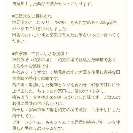
自家加工した商品の詰合セットになります。
■三旨米をご賞味あれ
地元産のこしひかり、つや姫、きぬむすめ各々300g真空
パックでご用意いたしました。
田舎のおいしい水と空気で育んだお米をいっぱい食べてく
ださい。
■自家加工でおいしさを提供！
神代みそ（伯方の塩）：伯方の塩で仕込んだ味噌であり、
まろやかな風味です。
神代みそ（うず塩）：地元産の米と大豆を使用し素朴な田
舎風味の手作り味噌です。
梅の里：塩漬けした梅肉とシソを合わせ、砂糖で甘口に仕
上げました。ちょっとお茶口に、酒のおつまみに。
梅もよう：甘さ控えめのさっぱりとした味です。ごはんの
お供に野菜の付け合わせに。
梅干し：雲南市産の梅を伯方の塩で漬け、土用干しにした
梅干しです。
プルーンジャム、ももジャム：地元産の桃やプルーンを使
用した手作りのジャムです。