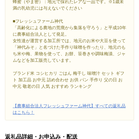
蜂蜜（やま密）：地元で採れたレアな一品です。※1歳未
満の乳幼児には与えないでください
■フレッシュファーム神代
「高齢化による農地の荒廃から集落を守ろう」と平成10年
に農事組合法人として発足。
女性達が運営する加工所では、地元のお米や大豆を使って
「神代みそ」と名づけた手作り味噌を作ったり、地元のも
ち米や梅、果物を使って、お餅、笹巻きや調味梅漬、ジャ
ムなどを加工販売しています。
ブランド米 コシヒカリ ごはん 梅干し 味噌汁 セット ギフ
ト 加工品 お中元 詰め合わせ お供 パン 手作り 父の日 お
中元 敬老の日 人気 おすすめ ランキング
【農事組合法人フレッシュファーム神代】すべての返礼品
はこちら！
返礼品詳細・お申込み・配送