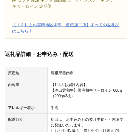
キ サーロイン 定期便
【ＪＡしまね雲南地区本部 畜産加工所】すべての返礼品
はこちら！
返礼品詳細・お申込み・配送
原産地
島根県雲南市
内容量
【1回のお届け内容】
【奥出雲和牛】黒毛和牛サーロイン 600ｇ
（200g×3枚）
アレルギー表示
牛肉
配送時期
初回は、お申込み月の翌月中旬～月末まで
に発送いたします。
なお2回目以降も、毎月中旬～月末までに