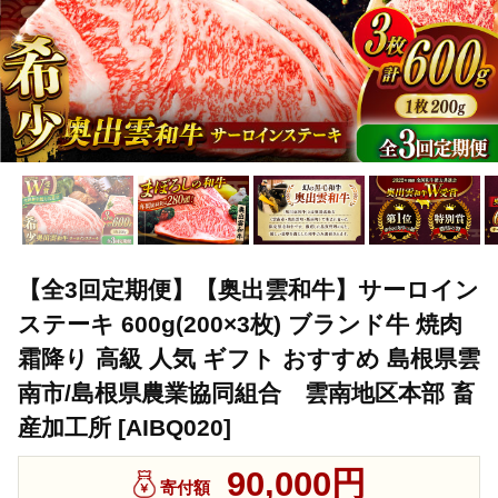
【全3回定期便】【奥出雲和牛】サーロイン
ステーキ 600g(200×3枚) ブランド牛 焼肉
霜降り 高級 人気 ギフト おすすめ 島根県雲
南市/島根県農業協同組合 雲南地区本部 畜
産加工所 [AIBQ020]
90,000円
寄付額