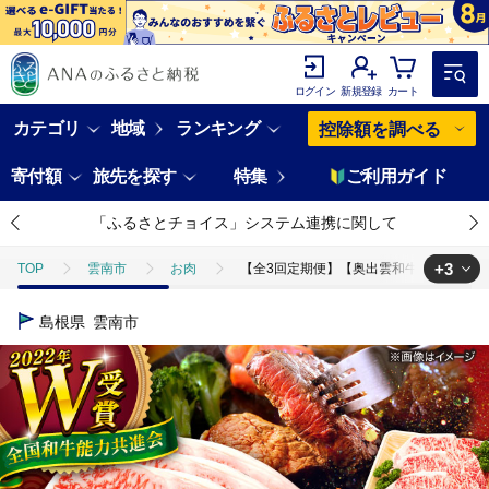
ログイン
新規登録
カート
カテゴリ
地域
ランキング
控除額を調べる
寄付額
旅先を探す
特集
ご利用ガイド
「ふるさとチョイス」システム連携に関して
+3
TOP
雲南市
お肉
【全3回定期便】【奥出雲和牛】サーロインステー
TOP
肉
【全3回定期便】【奥出雲和牛】サーロインステーキ 600g(20
島根県
雲南市
TOP
肉
牛肉
【全3回定期便】【奥出雲和牛】サーロインステーキ 
TOP
肉
牛肉
黒毛和牛
【全3回定期便】【奥出雲和牛】サ