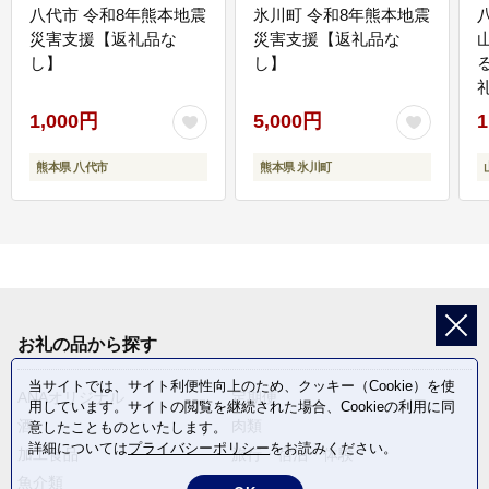
八代市 令和8年熊本地震
氷川町 令和8年熊本地震
災害支援【返礼品な
災害支援【返礼品な
し】
し】
1,000円
5,000円
1
熊本県 八代市
熊本県 氷川町
お礼の品から探す
当サイトでは、サイト利便性向上のため、クッキー（Cookie）を使
ANAオリジナル
定期便
用しています。サイトの閲覧を継続された場合、Cookieの利用に同
酒
肉類
意したことものといたします。
詳細については
プライバシーポリシー
をお読みください。
加工食品
旅行・宿泊・体験
魚介類
麺類