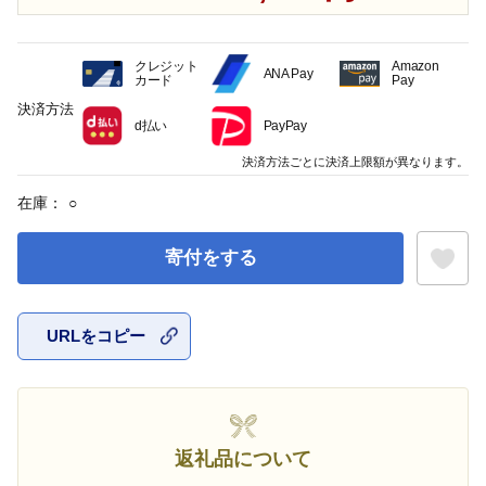
クレジット
Amazon
ANA Pay
カード
Pay
決済方法
d払い
PayPay
決済方法ごとに決済上限額が異なります。
在庫：
○
寄付をする
URLをコピー
お気に入
返礼品について