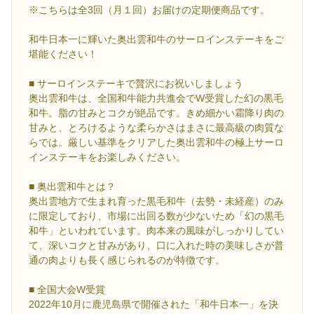
※こちらは全3回（月１回）お届けの定期便商品です。
和牛日本一に輝いた奥出雲和牛のサーロインステーキをご
堪能ください！
■ サーロインステーキで贅沢にお祝いしましょう
奥出雲和牛は、全国和牛能力共進会でW受賞した幻の黒毛
和牛。脂の甘みとコクが絶品です。きめ細かい霜降り肉の
甘みと、とろけるような柔らかさはまさに最高級の肉質な
らでは。厳しい基準をクリアした奥出雲和牛の極上サーロ
インステーキをお楽しみください。
■ 奥出雲和牛とは？
奥出雲地方で生まれ育った黒毛和牛（去勢・未経産）のみ
に限定しており、市場に出回る数が少ないため「幻の黒毛
和牛」といわれています。肉本来の風味がしっかりしてい
て、深いコクと甘みがあり、口に入れた時の美味しさが普
通の肉よりも長く感じられるのが特徴です。
■ 全国大会W受賞
2022年10月に鹿児島県で開催された「和牛日本一」を決