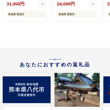
ット 計4点 貯水肌 保水
600g 島根県雲南市/有限
31,000円
24,000円
2
乳液 美容 美肌 メイク
会社宮本食肉店
スキンケア 島根県雲南
[AIDQ002]
島根県 雲南市
島根県 雲南市
市/第一三共ヘルスケア
（株） [AIDU005]
（
あなたにおすすめの返礼品