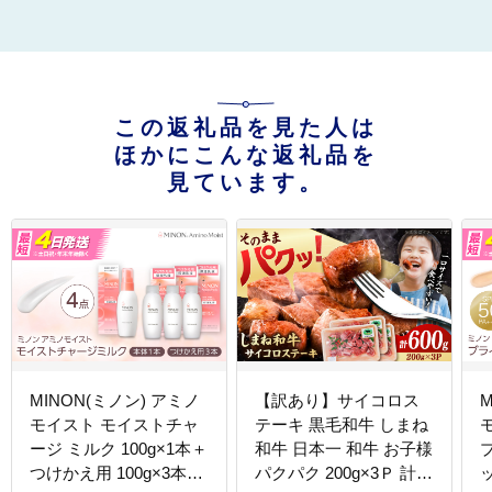
この返礼品を見た人は
ほかにこんな返礼品を
見ています。
MINON(ミノン) アミノ
【訳あり】サイコロス
モイスト モイストチャ
テーキ 黒毛和牛 しまね
ージ ミルク 100g×1本＋
和牛 日本一 和牛 お子様
つけかえ用 100g×3本セ
パクパク 200g×3Ｐ 計