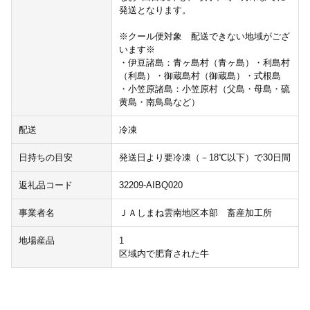
発送となります。
※クール便対象 配送できない地域がござ
います※
・伊豆諸島：青ヶ島村（青ヶ島）・利島村
（利島）・御蔵島村（御蔵島）・式根島
・小笠原諸島：小笠原村（父島・母島・硫
黄島・南鳥島など）
配送
冷凍
日持ちの目安
発送日より要冷凍（－18℃以下）で30日間
返礼品コード
32209-AIBQ020
事業者名
ＪＡしまね雲南地区本部 畜産加工所
地場産品
1
区域内で肥育された牛