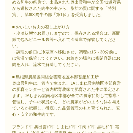
める和牛の祭典で、出品された奥出雲和牛が全国41道府県
から選抜された肉牛の中から、脂肪の質に関する「特別
賞」、第6区肉牛の部「第1位」を受賞しました。
■ おいしいお肉の召し上がり方
・冷凍状態でお届けしますので、保存される場合は、新聞
紙で包みビニール袋等へ入れて冷凍庫で保管してくださ
い。
・調理の前日に冷蔵庫へ移動させ、調理の15～30分前に
は常温で保管してください。お急ぎの場合は密閉容器にお
肉を入れ、流水で解凍してください。
■ 島根県農業協同組合雲南地区本部畜産加工所
奥出雲和牛は、管内で生まれ、JAしまね雲南地区本部直営
の肥育センターと管内肥育農家で肥育された牛に限定され
ます。JAしまね雲南地区本部が全ての農家に対して指導・
管理し、子牛の状態から、どの農家がどのような餌を与え
ているか把握し、徹底した品質管理のもと育てられた、安
心・安全の和牛肉です。
ブランド牛 奥出雲和牛 しまね和牛 牛肉 和牛 黒毛和牛 霜
降 セット 冷凍 ギフト 最高級 サーロインステーキ ステー