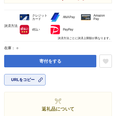
クレジット
Amazon
ANA Pay
カード
Pay
決済方法
d払い
PayPay
決済方法ごとに決済上限額が異なります。
在庫：
○
寄付をする
URLをコピー
お気に入
返礼品について