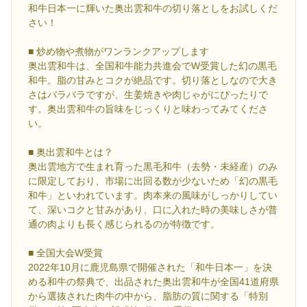
和牛日本一に輝いた奥出雲和牛の切り落としをお試しくだ
さい！
■ 炒め物や煮物がワンランクアップします
奥出雲和牛は、全国和牛能力共進会でW受賞した幻の黒毛
和牛。脂の甘みとコクが絶品です。切り落としなので大き
さはバラバラですが、生姜焼きや肉じゃがにぴったりで
す。奥出雲和牛の旨味をじっくりと味わってみてくださ
い。
■ 奥出雲和牛とは？
奥出雲地方で生まれ育った黒毛和牛（去勢・未経産）のみ
に限定しており、市場に出回る数が少ないため「幻の黒毛
和牛」といわれています。肉本来の風味がしっかりしてい
て、深いコクと甘みがあり、口に入れた時の美味しさが普
通の肉よりも長く感じられるのが特徴です。
■ 全国大会W受賞
2022年10月に鹿児島県で開催された「和牛日本一」を決
める和牛の祭典で、出品された奥出雲和牛が全国41道府県
から選抜された肉牛の中から、脂肪の質に関する「特別