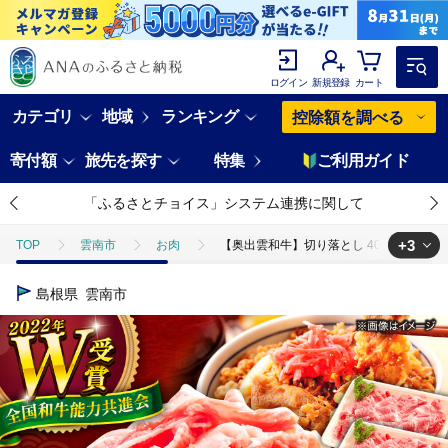
ログイン
新規登録
カート
カテゴリ
地域
ランキング
控除額を調べる
寄付額
旅先を探す
特集
ご利用ガイド
「ふるさとチョイス」システム連携に関して
+3
TOP
雲南市
お肉
【奥出雲和牛】切り落とし 400g×2P 計8
TOP
肉
【奥出雲和牛】切り落とし 400g×2P 計800g 冷凍 ブラ
島根県
雲南市
TOP
肉
牛肉
【奥出雲和牛】切り落とし 400g×2P 計800g
TOP
肉
牛肉
焼肉(牛肉)
【奥出雲和牛】切り落とし 400