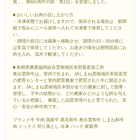
賞」、第6区肉牛の部「第1位」を受賞しました。
■ おいしいお肉の召し上がり方
・冷凍状態でお届けしますので、保存される場合は、新聞
紙で包みビニール袋等へ入れて冷凍庫で保管してくださ
い。
・調理の前日に冷蔵庫へ移動させ、調理の15～30分前に
は常温で保管してください。お急ぎの場合は密閉容器にお
肉を入れ、流水で解凍してください。
■ 島根県農業協同組合雲南地区本部畜産加工所
奥出雲和牛は、管内で生まれ、JAしまね雲南地区本部直営
の肥育センターと管内肥育農家で肥育された牛に限定され
ます。JAしまね雲南地区本部が全ての農家に対して指導・
管理し、子牛の状態から、どの農家がどのような餌を与え
ているか把握し、徹底した品質管理のもと育てられた、安
心・安全の和牛肉です。
ブランド牛 牛肉 国産牛 黒毛和牛 奥出雲和牛 しまね和牛
肉 ミックス 切り落とし 冷凍 パック 家庭用