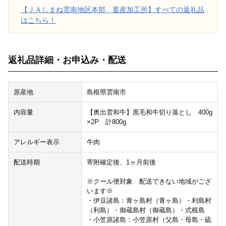
【ＪＡしまね雲南地区本部 畜産加工所】すべての返礼品
はこちら！
返礼品詳細・お申込み・配送
原産地
島根県雲南市
内容量
【奥出雲和牛】黒毛和牛切り落とし 400g
×2P 計800g
アレルギー表示
牛肉
配送時期
寄附確定後、1ヶ月前後
※クール便対象 配送できない地域がござ
います※
・伊豆諸島：青ヶ島村（青ヶ島）・利島村
（利島）・御蔵島村（御蔵島）・式根島
・小笠原諸島：小笠原村（父島・母島・硫