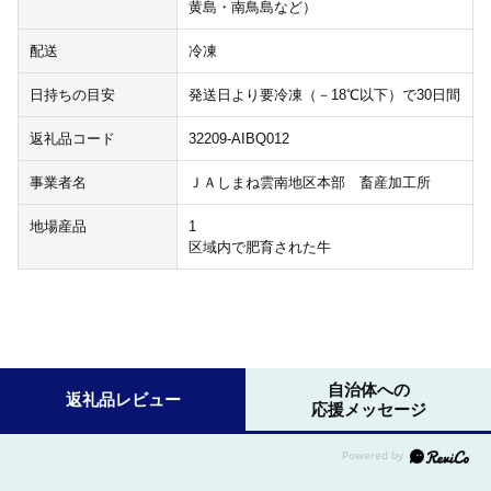
黄島・南鳥島など）
配送
冷凍
日持ちの目安
発送日より要冷凍（－18℃以下）で30日間
返礼品コード
32209-AIBQ012
事業者名
ＪＡしまね雲南地区本部 畜産加工所
地場産品
1
区域内で肥育された牛
自治体への
返礼品レビュー
応援メッセージ