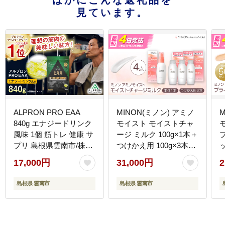
ほかにこんな返礼品を
見ています。
ALPRON PRO EAA
MINON(ミノン) アミノ
840g エナジードリンク
モイスト モイストチャ
風味 1個 筋トレ 健康 サ
ージ ミルク 100g×1本＋
プリ 島根県雲南市/株式
つけかえ用 100g×3本セ
会社アルプロン
ット 計4点 貯水肌 保水
17,000円
31,000円
2
[AIAL088]
乳液 美容 美肌 メイク
スキンケア 島根県雲南
島根県 雲南市
島根県 雲南市
市/第一三共ヘルスケア
（株） [AIDU005]
（