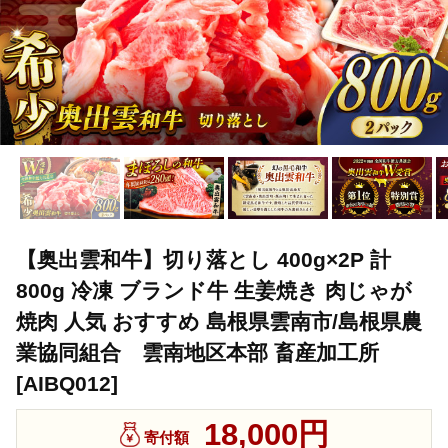
【奥出雲和牛】切り落とし 400g×2P 計
800g 冷凍 ブランド牛 生姜焼き 肉じゃが
焼肉 人気 おすすめ 島根県雲南市/島根県農
業協同組合 雲南地区本部 畜産加工所
[AIBQ012]
18,000円
寄付額