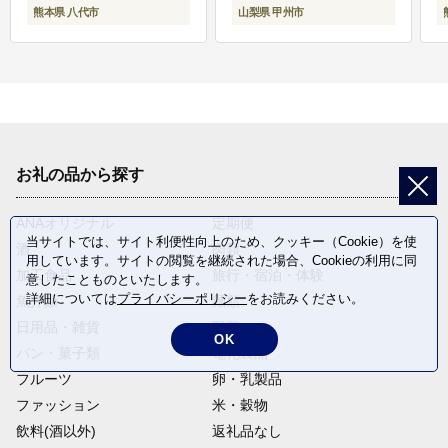
熊本県 八代市
山梨県 甲州市
お礼の品から探す
ANAオリジナル
定期便
当サイトでは、サイト利便性向上のため、クッキー（Cookie）を使
酒
肉類
用しています。サイトの閲覧を継続された場合、Cookieの利用に同
加工食品
旅行・宿泊・体験
意したことものといたします。
詳細については
プライバシーポリシー
をお読みください。
魚介類
麺類
日用品・雑貨
野菜
OK
パン・菓子類
電化製品
フルーツ
卵・乳製品
ファッション
米・穀物
飲料(酒以外)
返礼品なし