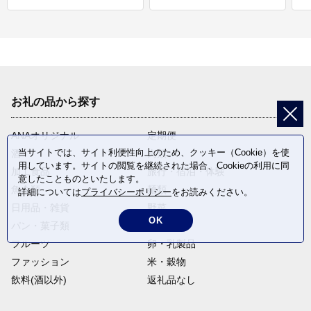
お礼の品から探す
ANAオリジナル
定期便
当サイトでは、サイト利便性向上のため、クッキー（Cookie）を使
酒
肉類
用しています。サイトの閲覧を継続された場合、Cookieの利用に同
加工食品
旅行・宿泊・体験
意したことものといたします。
魚介類
麺類
詳細については
プライバシーポリシー
をお読みください。
日用品・雑貨
野菜
OK
パン・菓子類
電化製品
フルーツ
卵・乳製品
ファッション
米・穀物
飲料(酒以外)
返礼品なし