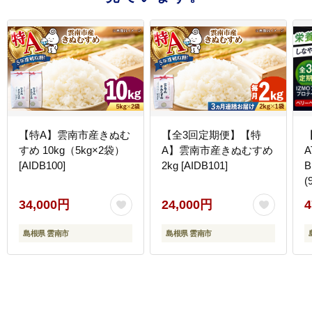
【特A】雲南市産きぬむ
【全3回定期便】【特
すめ 10kg（5kg×2袋）
A】雲南市産きぬむすめ
A
[AIDB100]
2kg [AIDB101]
(
34,000円
24,000円
4
[
島根県 雲南市
島根県 雲南市