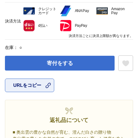
クレジット
Amazon
ANA Pay
カード
Pay
決済方法
d払い
PayPay
決済方法ごとに決済上限額が異なります。
在庫：
○
寄付をする
URLをコピー
お気に入
返礼品について
■ 奥出雲の豊かな自然が育む、澄んだ白さの贈り物