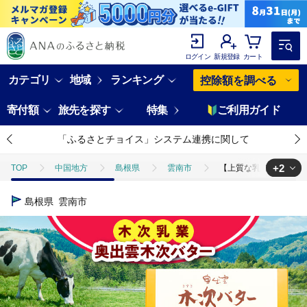
ログイン
新規登録
カート
カテゴリ
地域
ランキング
控除額を調べる
寄付額
旅先を探す
特集
ご利用ガイド
「ふるさとチョイス」システム連携に関して
+2
TOP
中国地方
島根県
雲南市
【上質な乳脂肪をぎゅっと濃
TOP
加工食品
【上質な乳脂肪をぎゅっと濃縮】奥出雲木次バター 2個セット
島根県
雲南市
TOP
卵・乳製品
バター
【上質な乳脂肪をぎゅっと濃縮】奥出雲木