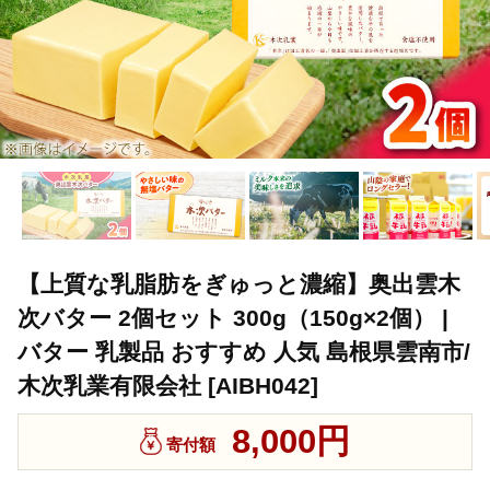
【上質な乳脂肪をぎゅっと濃縮】奥出雲木
次バター 2個セット 300g（150g×2個） |
バター 乳製品 おすすめ 人気 島根県雲南市/
木次乳業有限会社 [AIBH042]
8,000円
寄付額