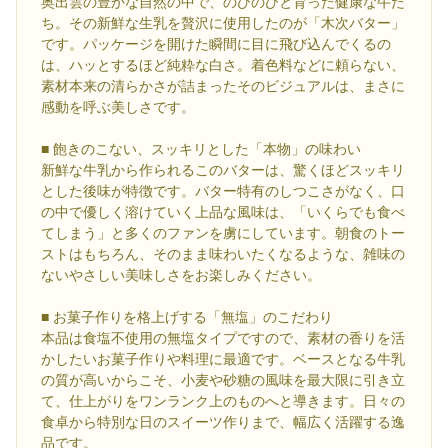
奥出雲の豊かな自然の中で、のびのびと育った健康な牛た
ち。その新鮮な生乳を贅沢に使用したのが「木次バター」
です。パッケージを開けた瞬間に目に飛び込んでくるの
は、ハッとするほど純粋な白さ。着色料などに頼らない、
素材本来の清らかさが詰まったそのビジュアルは、まさに
感動を呼ぶ美しさです。
■ 飽きのこない、スッキリとした「本物」の味わい
新鮮な牛乳から作られるこのバターは、驚くほどスッキリ
とした後味が特徴です。バター特有のしつこさがなく、口
の中で優しく溶けていく上品な風味は、「いくらでも食べ
てしまう」と多くのファンを虜にしています。朝食のトー
ストはもちろん、そのまま味わいたくなるような、雑味の
ないやさしい美味しさをお楽しみください。
■ お菓子作りを格上げする「無塩」のこだわり
本品は食塩不使用の無塩タイプですので、素材の香りを活
かしたいお菓子作りや料理に最適です。ベースとなる牛乳
の質が高いからこそ、小麦や砂糖の風味を最大限に引き立
て、仕上がりをワンランク上のものへと導きます。日々の
食卓から特別な日のスイーツ作りまで、幅広く活躍する逸
品です。