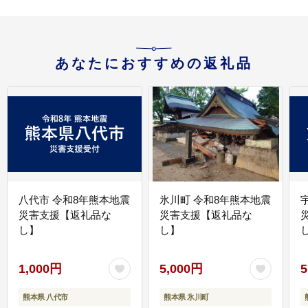
あなたにおすすめの返礼品
八代市 令和8年熊本地震
氷川町 令和8年熊本地震
災害支援【返礼品な
災害支援【返礼品な
し】
し】
し
1,000円
5,000円
5
熊本県 八代市
熊本県 氷川町