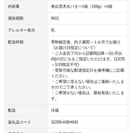
内容量
奥出雲木次バター1個（150g）×2個
賞味期限
90日
アレルギー表示
乳
配送時期
寄附確定後、約２週間～１か月でお届け
《お届け日指定について》
・ご入金完了日から[2週間以降～2か月以
内]の日にちをご指定いただけます。(12/25
～1/10指定不可)
・受取可能な配達指定日を備考欄にご記載
ください。
・ご希望に添えない場合はご連絡いたしま
すのでご了承ください。
・ご希望がない場合は、最短発送いたしま
す。
配送
冷蔵
返礼品コード
32209-AIBH042