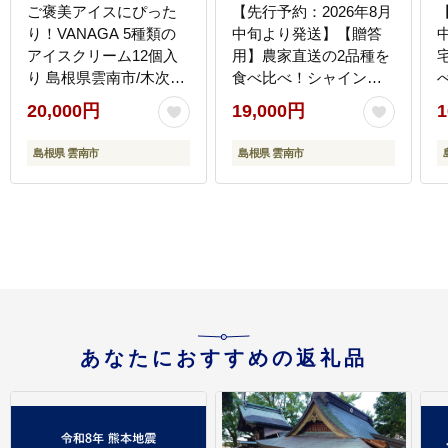
ご褒美アイスにぴった
【先行予約：2026年8月
り！VANAGA 5種類の
中旬より発送】【贈答
アイスクリーム12個入
用】農家直送の2品種を
り 島根県雲南市/木次乳
食べ比べ！シャインマ
業有限会社 [AIBH008]
スカット 1房 ピオーネ 1
20,000円
19,000円
1
房（約950g）秀品・化
粧箱入り 島根県雲南市/
島根県 雲南市
島根県 雲南市
ギアファーム [AIAB016]
[
あなたにおすすめの返礼品