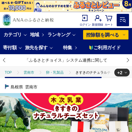
ログイン
新規登録
カート
カテゴリ
地域
ランキング
控除額を調べる
寄付額
旅先を探す
特集
ご利用ガイド
「ふるさとチョイス」システム連携に関して
+2
TOP
雲南市
卵・乳製品
きすきのナチュラルチーズセットB [AI
TOP
卵・乳製品
きすきのナチュラルチーズセットB [AIBH040] チ
島根県
雲南市
TOP
卵・乳製品
チーズ
きすきのナチュラルチーズセットB [AI