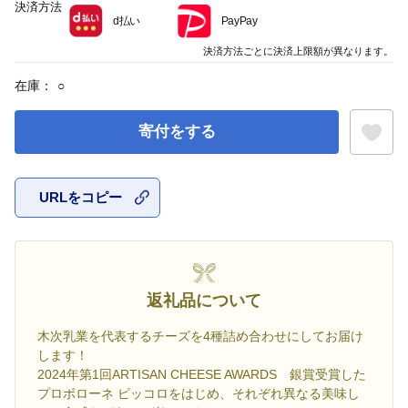
決済方法
d払い
PayPay
決済方法ごとに決済上限額が異なります。
在庫：
○
寄付をする
URLをコピー
お気に入
返礼品について
木次乳業を代表するチーズを4種詰め合わせにしてお届け
します！
2024年第1回ARTISAN CHEESE AWARDS 銀賞受賞した
プロボローネ ピッコロをはじめ、それぞれ異なる美味し