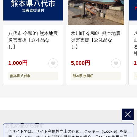
八代市 令和8年熊本地震
氷川町 令和8年熊本地震
災害支援【返礼品な
災害支援【返礼品な
し】
し】
1,000円
5,000円
1
熊本県 八代市
熊本県 氷川町
お礼の品から探す
当サイトでは、サイト利便性向上のため、クッキー（Cookie）を使