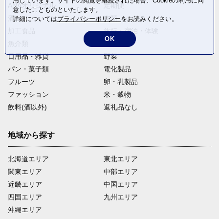
用しています。サイトの閲覧を継続された場合、Cookieの利用に同
ANAオリジナル
定期便
意したことものといたします。
酒
肉類
詳細については
プライバシーポリシー
をお読みください。
加工食品
旅行・宿泊・体験
OK
魚介類
麺類
日用品・雑貨
野菜
パン・菓子類
電化製品
フルーツ
卵・乳製品
ファッション
米・穀物
飲料(酒以外)
返礼品なし
地域から探す
北海道エリア
東北エリア
関東エリア
中部エリア
近畿エリア
中国エリア
四国エリア
九州エリア
沖縄エリア