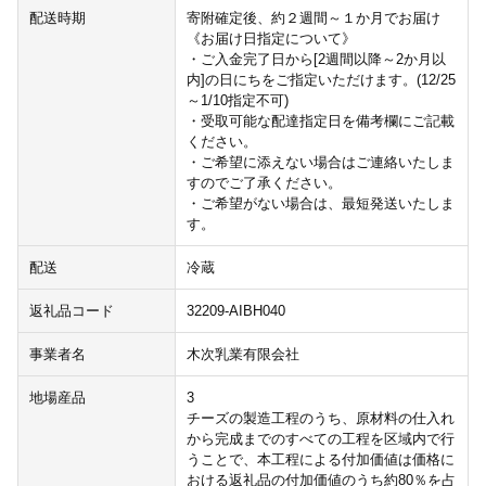
配送時期
寄附確定後、約２週間～１か月でお届け
《お届け日指定について》
・ご入金完了日から[2週間以降～2か月以
内]の日にちをご指定いただけます。(12/25
～1/10指定不可)
・受取可能な配達指定日を備考欄にご記載
ください。
・ご希望に添えない場合はご連絡いたしま
すのでご了承ください。
・ご希望がない場合は、最短発送いたしま
す。
配送
冷蔵
返礼品コード
32209-AIBH040
事業者名
木次乳業有限会社
地場産品
3
チーズの製造工程のうち、原材料の仕入れ
から完成までのすべての工程を区域内で行
うことで、本工程による付加価値は価格に
おける返礼品の付加価値のうち約80％を占