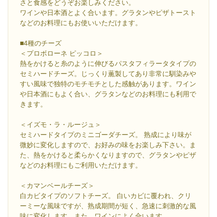
さと食感をどうぞお楽しみください。
ワインや日本酒とよく合います。グラタンやピザトースト
などのお料理にもお使いいただけます。
■4種のチーズ
＜プロボローネ ピッコロ＞
熱をかけると糸のように伸びるパスタフィラータタイプの
セミハードチーズ。じっくり薫製してあり非常に馴染みや
すい風味で独特のモチモチとした感触があります。ワイン
や日本酒にもよく合い、グラタンなどのお料理にも利用で
きます。
＜イズモ・ラ・ルージュ＞
セミハードタイプのミニゴーダチーズ。 熟成により味が
微妙に変化しますので、お好みの味をお楽しみ下さい。ま
た、熱をかけると柔らかくなりますので、グラタンやピザ
などのお料理にもご利用いただけます。
＜カマンベールチーズ＞
白カビタイプのソフトチーズ。 白いカビに覆われ、クリ
ーミーな風味ですが、熟成期間が短く、急速に刺激的な風
味に変化します。また、ワインによく合います。