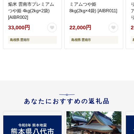
焔米 雲南市プレミアム
ミアムつや姫
つや姫 4kg(2kg×2袋)
8kg(2kg×4袋) [AIBR011]
[AIBR002]
業
33,000円
22,000円
2
島根県 雲南市
島根県 雲南市
あなたにおすすめの返礼品