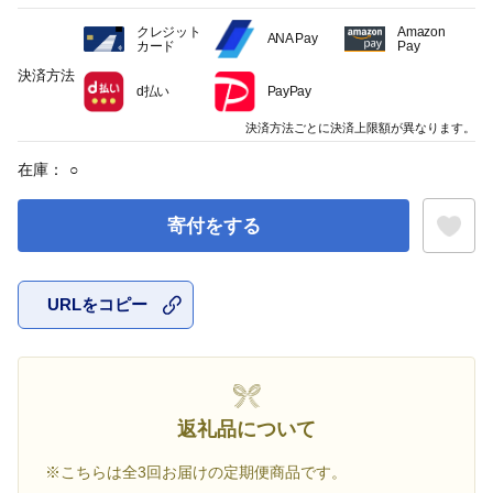
クレジット
Amazon
ANA Pay
カード
Pay
決済方法
d払い
PayPay
決済方法ごとに決済上限額が異なります。
在庫：
○
寄付をする
URLをコピー
お気に入
返礼品について
※こちらは全3回お届けの定期便商品です。