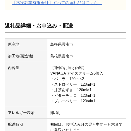
【木次乳業有限会社】すべての返礼品はこちら！
返礼品詳細・お申込み・配送
原産地
島根県雲南市
加工地(製造地)
島根県雲南市
内容量
【1回のお届け内容】
VANAGA アイスクリーム6個入
・バニラ 120ml×2
・ストロベリー 120ml×1
・抹茶あずき 120ml×1
・ビターチョコ 120ml×1
・ブルーベリー 120ml×1
アレルギー表示
卵､乳
配送時期
初回は、お申込み月の翌月中旬～月末まで
に発送いたします。