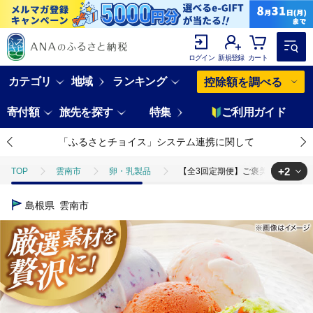
ログイン
新規登録
カート
カテゴリ
地域
ランキング
控除額を調べる
寄付額
旅先を探す
特集
ご利用ガイド
「ふるさとチョイス」システム連携に関して
+2
TOP
雲南市
卵・乳製品
【全3回定期便】ご褒美アイスにぴったり
TOP
パン・菓子類
【全3回定期便】ご褒美アイスにぴったり！VANAG
島根県
雲南市
TOP
卵・乳製品
アイスクリーム
【全3回定期便】ご褒美アイス