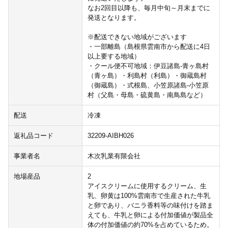
なお2回目以降も、毎月中旬～月末までに
発送となります。
※配送できない地域がございます
・一部離島（島根県雲南市から配送に4日
以上要する地域）
・クール便不可地域：伊豆諸島-青ヶ島村
（青ヶ島）・利島村（利島）・御蔵島村
（御蔵島）・式根島、小笠原諸島-小笠原
村（父島・母島・硫黄島・南鳥島など）
配送
冷凍
返礼品コード
32209-AIBH026
事業者名
木次乳業有限会社
地場産品
2
アイスクリームに使用するクリーム、生
乳、卵黄は100%雲南市で生産された牛乳
と卵であり、バニラ香料等の味付けを踏ま
えても、牛乳と卵による付加価値が製品全
体の付加価値の約70%を占めているため。