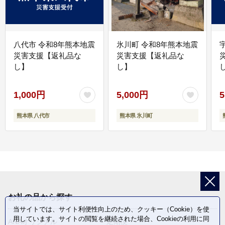
八代市 令和8年熊本地震
氷川町 令和8年熊本地震
災害支援【返礼品な
災害支援【返礼品な
し】
し】
し
1,000円
5,000円
5
熊本県 八代市
熊本県 氷川町
お礼の品から探す
当サイトでは、サイト利便性向上のため、クッキー（Cookie）を使
用しています。サイトの閲覧を継続された場合、Cookieの利用に同
ANAオリジナル
定期便