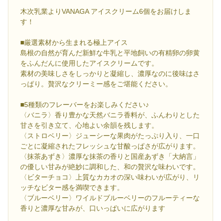
木次乳業よりVANAGA アイスクリーム6個をお届けしま
す！
■厳選素材から生まれる極上アイス
島根の自然が育んだ新鮮な牛乳と平地飼いの有精卵の卵黄
をふんだんに使用したアイスクリームです。
素材の美味しさをしっかりと凝縮し、濃厚なのに後味はさ
っぱり。贅沢なクリーミー感をご堪能ください。
■5種類のフレーバーをお楽しみください♪
〈バニラ〉香り豊かな天然バニラ香料が、ふんわりとした
甘さを引き立て、心地よい余韻を残します。
〈ストロベリー〉ジューシーな果肉がたっぷり入り、一口
ごとに凝縮されたフレッシュな甘酸っぱさが広がります。
〈抹茶あずき〉濃厚な抹茶の香りと国産あずき「大納言」
の優しい甘みが絶妙に調和した、和の贅沢な味わいです。
〈ビターチョコ〉上質なカカオの深い味わいが広がり、リ
ッチなビター感を満喫できます。
〈ブルーベリー〉ワイルドブルーベリーのフルーティーな
香りと濃厚な甘みが、口いっぱいに広がります