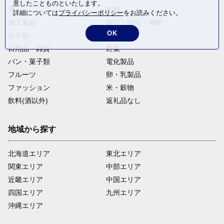
意したことものといたします。
酒
肉類
詳細については
プライバシーポリシー
をお読みください。
加工食品
旅行・宿泊・体験
OK
魚介類
麺類
日用品・雑貨
野菜
パン・菓子類
電化製品
フルーツ
卵・乳製品
ファッション
米・穀物
飲料(酒以外)
返礼品なし
地域から探す
北海道エリア
東北エリア
関東エリア
中部エリア
近畿エリア
中国エリア
四国エリア
九州エリア
沖縄エリア