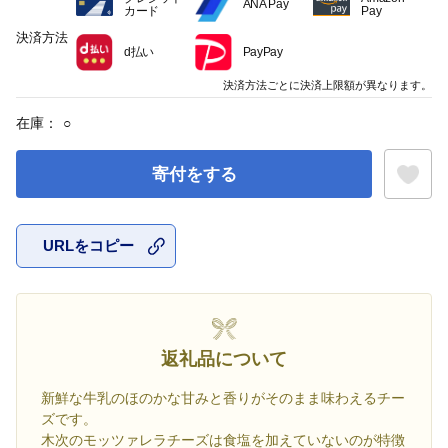
ANA Pay
カード
Pay
決済方法
d払い
PayPay
決済方法ごとに決済上限額が異なります。
在庫：
○
寄付をする
URLをコピー
お気に入
返礼品について
新鮮な牛乳のほのかな甘みと香りがそのまま味わえるチー
ズです。
木次のモッツァレラチーズは食塩を加えていないのが特徴