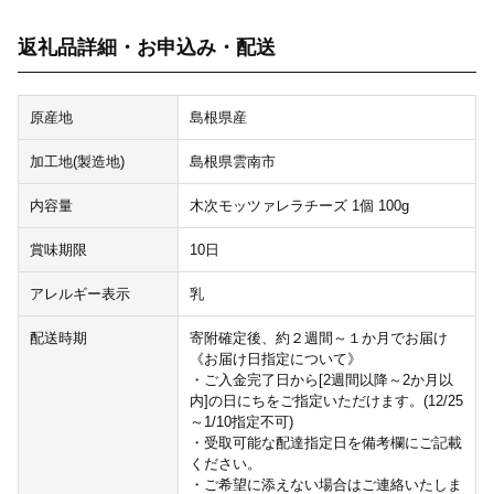
返礼品詳細・お申込み・配送
原産地
島根県産
加工地(製造地)
島根県雲南市
内容量
木次モッツァレラチーズ 1個 100g
賞味期限
10日
アレルギー表示
乳
配送時期
寄附確定後、約２週間～１か月でお届け
《お届け日指定について》
・ご入金完了日から[2週間以降～2か月以
内]の日にちをご指定いただけます。(12/25
～1/10指定不可)
・受取可能な配達指定日を備考欄にご記載
ください。
・ご希望に添えない場合はご連絡いたしま