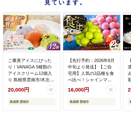
見ています。
ご褒美アイスにぴった
【先行予約：2026年8月
り！VANAGA 5種類の
中旬より発送】【ご自
アイスクリーム12個入
宅用】人気の2品種を食
り 島根県雲南市/木次乳
べ比べ！シャインマス
業有限会社 [AIBH008]
カット 1房 クイーンニ
20,000円
16,000円
2
ーナ 1房（約950g）簡
易包装 訳あり 島根県雲
島根県 雲南市
島根県 雲南市
南市/ギアファーム
[AIAB013]
[