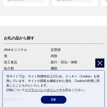
お礼の品から探す
ANAオリジナル
定期便
酒
肉類
加工食品
旅行・宿泊・体験
魚介類
麺類
日用品・雑貨
野菜
当サイトでは、サイト利便性向上のため、クッキー（Cookie）を使
パン・菓子類
電化製品
用しています。サイトの閲覧を継続された場合、Cookieの利用に同
意したことものといたします。
フルーツ
卵・乳製品
詳細については
プライバシーポリシー
をお読みください。
ファッション
米・穀物
飲料(酒以外)
返礼品なし
OK