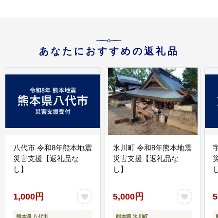
あなたにおすすめの返礼品
八代市 令和8年熊本地震
氷川町 令和8年熊本地震
災害支援【返礼品な
災害支援【返礼品な
し】
し】
し
1,000円
5,000円
5
熊本県 八代市
熊本県 氷川町