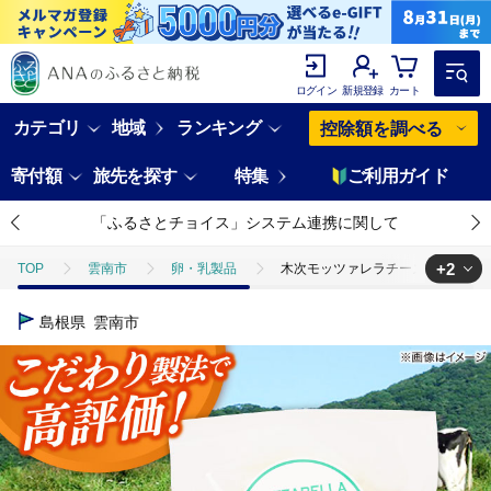
ログイン
新規登録
カート
カテゴリ
地域
ランキング
控除額を調べる
寄付額
旅先を探す
特集
ご利用ガイド
「ふるさとチョイス」システム連携に関して
+2
TOP
雲南市
卵・乳製品
木次モッツァレラチーズ 1個 100g 
TOP
卵・乳製品
木次モッツァレラチーズ 1個 100g | チーズ 人気
島根県
雲南市
TOP
卵・乳製品
チーズ
木次モッツァレラチーズ 1個 100g 