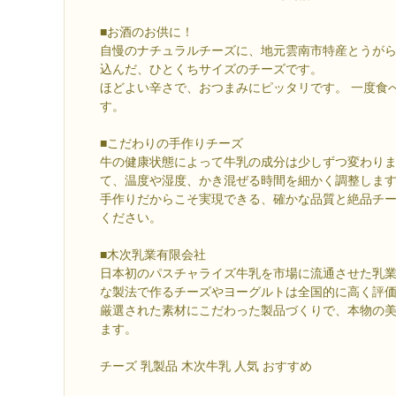
■お酒のお供に！
自慢のナチュラルチーズに、地元雲南市特産とうが
込んだ、ひとくちサイズのチーズです。
ほどよい辛さで、おつまみにピッタリです。 一度食
す。
■こだわりの手作りチーズ
牛の健康状態によって牛乳の成分は少しずつ変わり
て、温度や湿度、かき混ぜる時間を細かく調整しま
手作りだからこそ実現できる、確かな品質と絶品チ
ください。
■木次乳業有限会社
日本初のパスチャライズ牛乳を市場に流通させた乳
な製法で作るチーズやヨーグルトは全国的に高く評
厳選された素材にこだわった製品づくりで、本物の
ます。
チーズ 乳製品 木次牛乳 人気 おすすめ