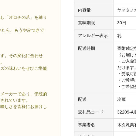
内容量
ヤマタノオ
らし「オロチの爪」を練り
賞味期限
30日
べたら、もうやみつきで
アレルギー表示
乳
配送時期
寄附確定
《お届け
ます。その変化に合わせ
・ご入金
す。
だけます。(
ーズの味わいをぜひご堪能
・受取可
・ご希望
・ご希望
業メーカーであり、伝統的
配送
冷蔵
価されています。
美味しさを皆様にお届けし
返礼品コード
32209-A
事業者名
木次乳業