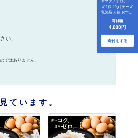
ヤマタノオロチー
ズ 1個 40g | チーズ
乳製品 人気 おすす
め 島根県雲南市/木
寄付額
次乳業有限会社
4,000円
[AIBH020]
ださい。
寄付をする
のではありません。
見ています。