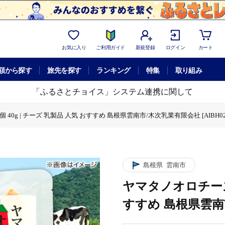
お気に入り
ご利用ガイド
新規登録
ログイン
カート
額から探す
旅先を探す
ランキング
特集
取り組み
「ふるさとチョイス」システム連携に関して
40g | チーズ 乳製品 人気 おすすめ 島根県雲南市/木次乳業有限会社 [AIBH02
ズ 乳製品 人気 おすすめ 島根県雲南市/木次乳業有限会社 [AIBH020]
40g | チーズ 乳製品 人気 おすすめ 島根県雲南市/木次乳業有限会社 [AIBH02
島根県
雲南市
ヤマタノオロチーズ 
すすめ 島根県雲南市