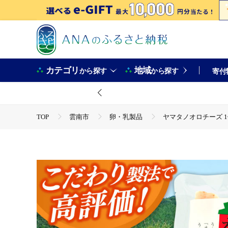
カテゴリ
地域
から探す
から探す
寄付
TOP
雲南市
卵・乳製品
ヤマタノオロチーズ 1個 
TOP
卵・乳製品
ヤマタノオロチーズ 1個 40g | チー
TOP
卵・乳製品
チーズ
ヤマタノオロチーズ 1個 