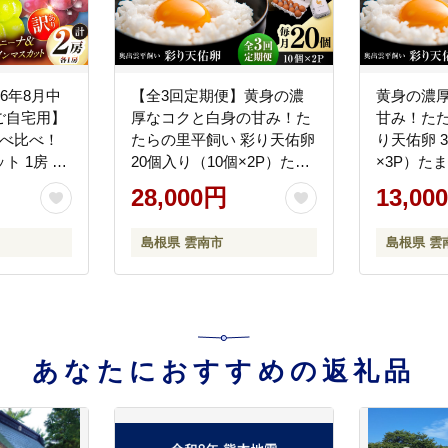
6年8月中
【全3回定期便】黄身の濃
黄身の濃
ご自宅用】
厚なコクと白身の甘み！た
甘み！たた
食べ比べ！
たらの里平飼い 彩り天佑卵
り天佑卵 
ト 1房 ク
20個入り（10個×2P）たま
×3P）たま
房（約
ご 卵 放牧卵 平飼い卵 新鮮
飼い卵 新
28,000円
13,00
 訳あり 島
国産 島根県雲南市/株式会
南市/株式
ファーム
社たなべたたらの里（たな
の里（た
島根県 雲南市
島根県 雲
べ森の鶏舎） [AIDL012]
[AIDL001]
あなたにおすすめの返礼品