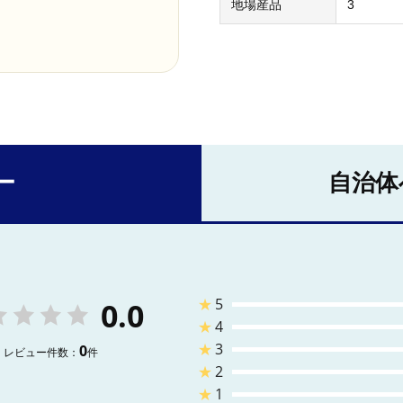
地場産品
3
ー
自治体
★
5
0.0
★
4
★
3
0
レビュー件数：
件
★
2
★
1