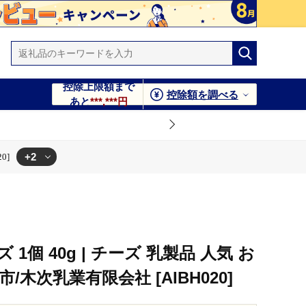
控除上限額まで
控除額を調べる
あと
***,***円
+2
0]
0]
1個 40g | チーズ 乳製品 人気 お
/木次乳業有限会社 [AIBH020]