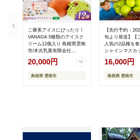
ご褒美アイスにぴったり！
【先行予約：202
VANAGA 5種類のアイスク
旬より発送】【
リーム12個入り 島根県雲南
人気の2品種を
市/木次乳業有限会社
シャインマスカッ
[AIBH008]
イーンニーナ 1
20,000円
16,000円
950g）簡易包装
根県雲南市/ギア
島根県 雲南市
島根県 雲南市
[AIAB013]