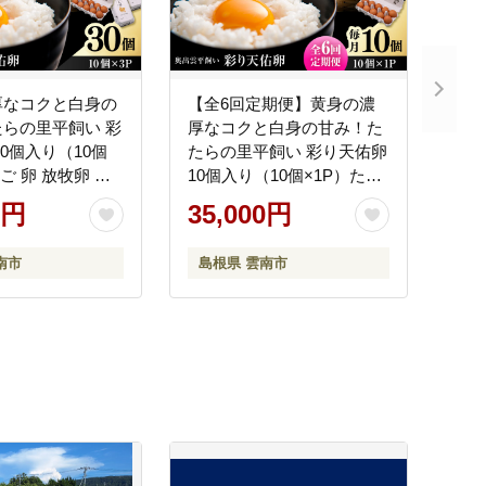
厚なコクと白身の
【全6回定期便】黄身の濃
らの里平飼い 彩
厚なコクと白身の甘み！た
30個入り（10個
たらの里平飼い 彩り天佑卵
ご 卵 放牧卵 平
10個入り（10個×1P）たま
鮮 国産 島根県雲
ご 卵 放牧卵 平飼い卵 新鮮
0円
35,000円
会社たなべたたら
国産 島根県雲南市/株式会
なべ森の鶏舎）
社たなべたたらの里（たな
南市
島根県 雲南市
べ森の鶏舎） [AIDL008]