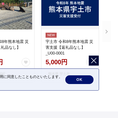
和8年熊本地震 災
宇土市 令和8年熊本地震 災
返礼品なし】
害支援【返礼品なし】
_U00-0001
円
5,000円
城町
熊本県 宇土市
の利用に同意したことものといたします。
OK