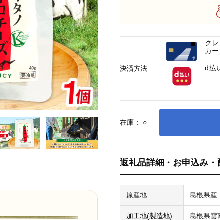
クレ
カー
d払
決済方法
在庫：
○
返礼品詳細・お申込み・
原産地
島根県産
加工地(製造地)
島根県雲