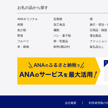
お礼の品から探す
ANAオリジナル
定期便
酒
肉類
加工食品
旅行・宿泊・
魚介類
麺類
日用品・雑貨
野菜
パン・菓子類
電化製品
フルーツ
卵・乳製品
ファッション
米・穀物
飲料(酒以外)
返礼品なし
会社概要
利用者情報の