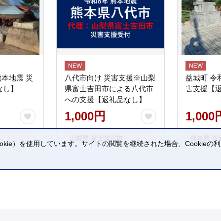
熊本地震 災
八代市向け 災害支援※山梨
益城町 令
なし】
県富士吉田市による八代市
害支援【
への支援【返礼品なし】
1,000円
1,000
山梨県 富士吉田市
熊本県 益
kie）を使用しています。サイトの閲覧を継続された場合、Cookie
。