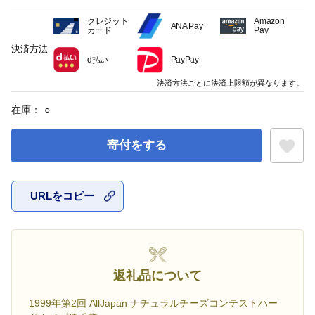
クレジット
Amazon
ANA Pay
カード
Pay
決済方法
d払い
PayPay
決済方法ごとに決済上限額が異なります。
在庫：
○
寄付をする
URLをコピー
お気に入
返礼品について
1999年第2回 AllJapan ナチュラルチーズコンテストハー