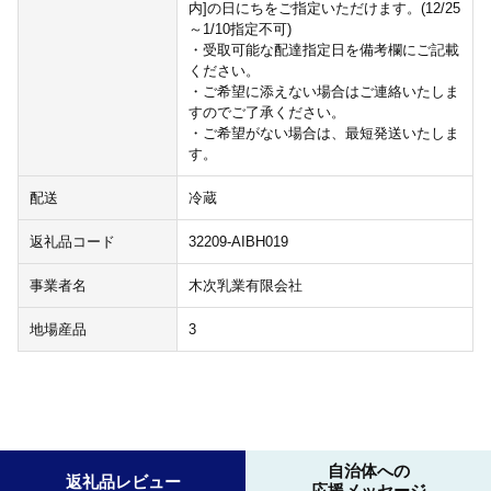
内]の日にちをご指定いただけます。(12/25
～1/10指定不可)
・受取可能な配達指定日を備考欄にご記載
ください。
・ご希望に添えない場合はご連絡いたしま
すのでご了承ください。
・ご希望がない場合は、最短発送いたしま
す。
配送
冷蔵
返礼品コード
32209-AIBH019
事業者名
木次乳業有限会社
地場産品
3
自治体への
返礼品レビュー
応援メッセージ