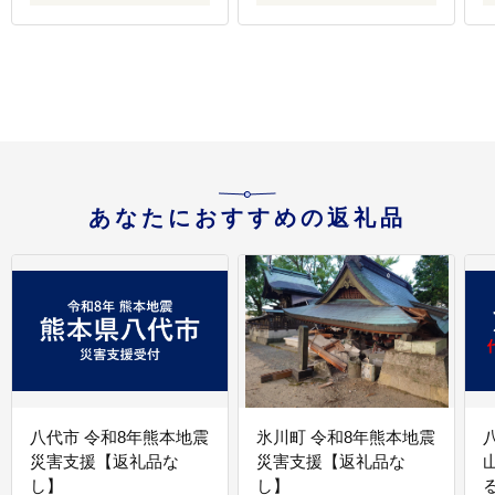
南市/ギアファーム
[AIAB013]
[
あなたにおすすめの返礼品
八代市 令和8年熊本地震
氷川町 令和8年熊本地震
災害支援【返礼品な
災害支援【返礼品な
し】
し】