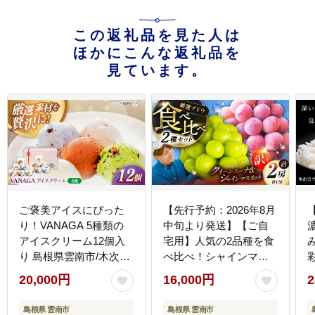
この返礼品を見た人は
ほかにこんな返礼品を
見ています。
ご褒美アイスにぴった
【先行予約：2026年8月
り！VANAGA 5種類の
中旬より発送】【ご自
アイスクリーム12個入
宅用】人気の2品種を食
り 島根県雲南市/木次乳
べ比べ！シャインマス
業有限会社 [AIBH008]
カット 1房 クイーンニ
20,000円
16,000円
2
ーナ 1房（約950g）簡
易包装 訳あり 島根県雲
島根県 雲南市
島根県 雲南市