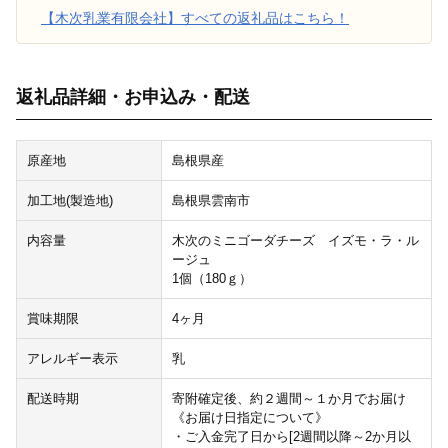
【木次乳業有限会社】すべての返礼品はこちら！
返礼品詳細・お申込み・配送
原産地
島根県産
加工地(製造地)
島根県雲南市
内容量
木次のミニゴーダチーズ イズモ・ラ・ル
ージュ
1個（180ｇ）
賞味期限
4ヶ月
アレルギー表示
乳
配送時期
寄附確定後、約２週間～１か月でお届け
《お届け日指定について》
・ご入金完了日から[2週間以降～2か月以