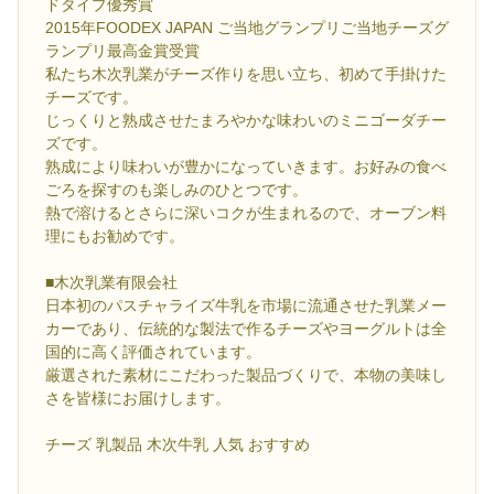
ドタイプ優秀賞
2015年FOODEX JAPAN ご当地グランプリご当地チーズグ
ランプリ最高金賞受賞
私たち木次乳業がチーズ作りを思い立ち、初めて手掛けた
チーズです。
じっくりと熟成させたまろやかな味わいのミニゴーダチー
ズです。
熟成により味わいが豊かになっていきます。お好みの食べ
ごろを探すのも楽しみのひとつです。
熱で溶けるとさらに深いコクが生まれるので、オーブン料
理にもお勧めです。
■木次乳業有限会社
日本初のパスチャライズ牛乳を市場に流通させた乳業メー
カーであり、伝統的な製法で作るチーズやヨーグルトは全
国的に高く評価されています。
厳選された素材にこだわった製品づくりで、本物の美味し
さを皆様にお届けします。
チーズ 乳製品 木次牛乳 人気 おすすめ