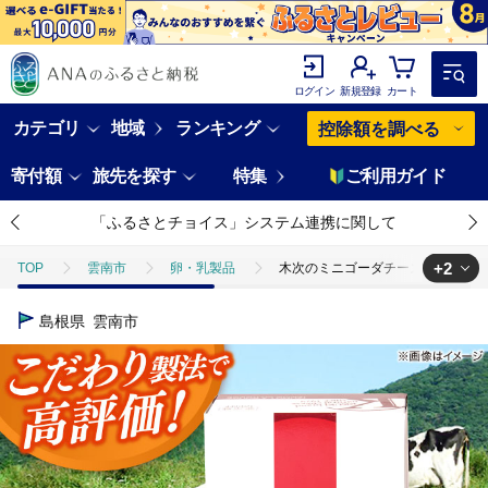
ログイン
新規登録
カート
カテゴリ
地域
ランキング
控除額を調べる
寄付額
旅先を探す
特集
ご利用ガイド
「ふるさとチョイス」システム連携に関して
+2
TOP
雲南市
卵・乳製品
木次のミニゴーダチーズ イズモ・ラ・ル
TOP
卵・乳製品
木次のミニゴーダチーズ イズモ・ラ・ルージュ 1個 1
島根県
雲南市
TOP
卵・乳製品
チーズ
木次のミニゴーダチーズ イズモ・ラ・ル