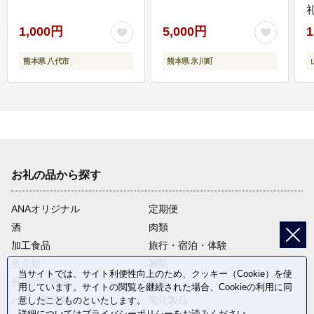
1,000円
5,000円
1
熊本県 八代市
熊本県 氷川町
お礼の品から探す
ANAオリジナル
定期便
酒
肉類
加工食品
旅行・宿泊・体験
魚介類
麺類
当サイトでは、サイト利便性向上のため、クッキー（Cookie）を使
日用品・雑貨
野菜
用しています。サイトの閲覧を継続された場合、Cookieの利用に同
パン・菓子類
電化製品
意したことものといたします。
詳細については
プライバシーポリシー
をお読みください。