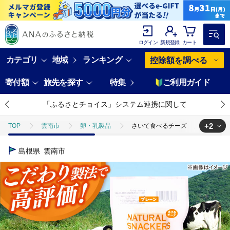
ログイン
新規登録
カート
カテゴリ
地域
ランキング
控除額を調べる
寄付額
旅先を探す
特集
ご利用ガイド
「ふるさとチョイス」システム連携に関して
+2
TOP
雲南市
卵・乳製品
さいて食べるチーズ ナチュラルスナッ
TOP
卵・乳製品
さいて食べるチーズ ナチュラルスナッカー（プレーン）
島根県
雲南市
TOP
卵・乳製品
チーズ
さいて食べるチーズ ナチュラルスナッ