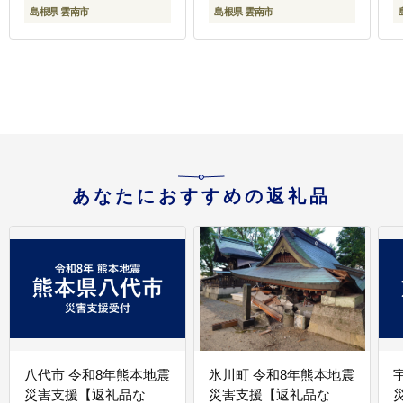
易包装 訳あり 島根県雲
島根県 雲南市
島根県 雲南市
南市/ギアファーム
[AIAB013]
[
あなたにおすすめの返礼品
八代市 令和8年熊本地震
氷川町 令和8年熊本地震
災害支援【返礼品な
災害支援【返礼品な