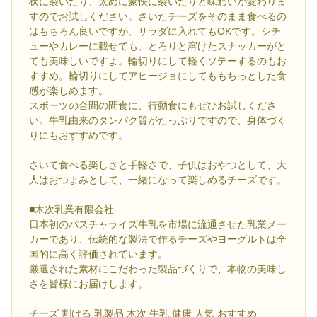
状に裂いたり、太めに豪快に裂いたりと味わいが変わりま
すのでお試しください。さいたチーズをそのまま食べるの
はもちろん良いですが、サラダに入れてもOKです。シチ
ューやカレーに載せても、とろりと溶けたスナッカーがと
ても美味しいですよ。輪切りにして軽くソテーするのもお
すすめ。輪切りにしてアヒージョにしてももちっとした食
感が楽しめます。
スポーツの合間の間食に、行動食にもぜひお試しくださ
い。牛乳由来のタンパク質がたっぷりですので、身体づく
りにもおすすめです。
さいて食べる楽しさと手軽さで、子供はおやつとして、大
人はおつまみとして、一緒になって楽しめるチーズです。
■木次乳業有限会社
日本初のパスチャライズ牛乳を市場に流通させた乳業メー
カーであり、伝統的な製法で作るチーズやヨーグルトは全
国的に高く評価されています。
厳選された素材にこだわった製品づくりで、本物の美味し
さを皆様にお届けします。
チーズ 割ける 乳製品 木次 牛乳 健康 人気 おすすめ