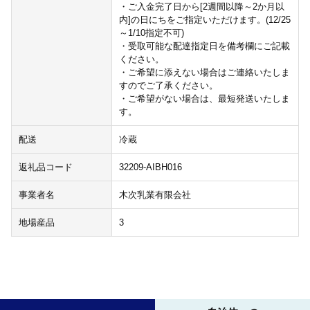
・ご入金完了日から[2週間以降～2か月以
内]の日にちをご指定いただけます。(12/25
～1/10指定不可)
・受取可能な配達指定日を備考欄にご記載
ください。
・ご希望に添えない場合はご連絡いたしま
すのでご了承ください。
・ご希望がない場合は、最短発送いたしま
す。
配送
冷蔵
返礼品コード
32209-AIBH016
事業者名
木次乳業有限会社
地場産品
3