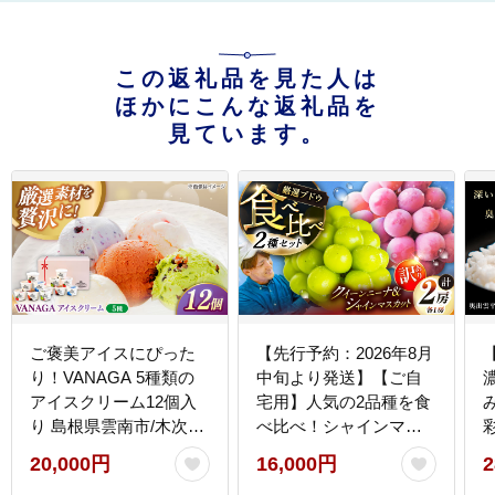
この返礼品を見た人は
ほかにこんな返礼品を
見ています。
ご褒美アイスにぴった
【先行予約：2026年8月
り！VANAGA 5種類の
中旬より発送】【ご自
アイスクリーム12個入
宅用】人気の2品種を食
り 島根県雲南市/木次乳
べ比べ！シャインマス
業有限会社 [AIBH008]
カット 1房 クイーンニ
20,000円
16,000円
2
ーナ 1房（約950g）簡