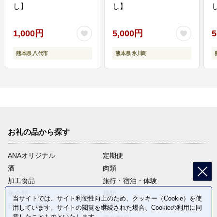
し】
し】
し
1,000円
5,000円
5
熊本県 八代市
熊本県 氷川町
お礼の品から探す
ANAオリジナル
定期便
酒
肉類
加工食品
旅行・宿泊・体験
魚介類
麺類
当サイトでは、サイト利便性向上のため、クッキー（Cookie）を使
日用品・雑貨
野菜
用しています。サイトの閲覧を継続された場合、Cookieの利用に同
意したことものといたします。