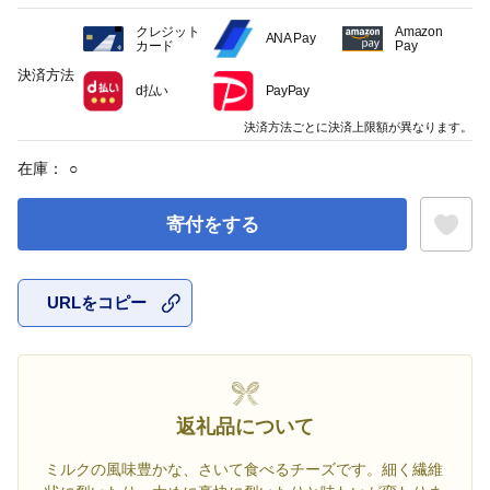
クレジット
Amazon
ANA Pay
カード
Pay
決済方法
d払い
PayPay
決済方法ごとに決済上限額が異なります。
在庫：
○
寄付をする
URLをコピー
お気に入
返礼品について
ミルクの風味豊かな、さいて食べるチーズです。細く繊維