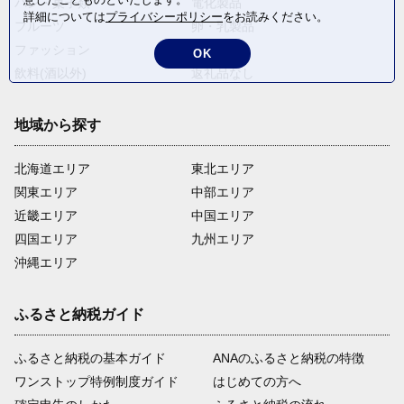
パン・菓子類
電化製品
詳細については
プライバシーポリシー
をお読みください。
フルーツ
卵・乳製品
ファッション
米・穀物
OK
飲料(酒以外)
返礼品なし
地域から探す
北海道エリア
東北エリア
関東エリア
中部エリア
近畿エリア
中国エリア
四国エリア
九州エリア
沖縄エリア
ふるさと納税ガイド
ふるさと納税の基本ガイド
ANAのふるさと納税の特徴
ワンストップ特例制度ガイド
はじめての方へ