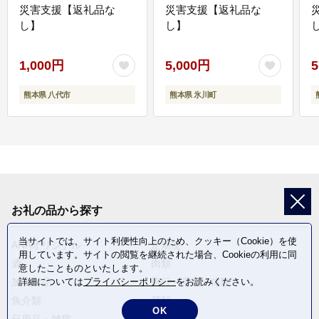
災害支援【返礼品な
災害支援【返礼品な
し】
し】
し
1,000円
5,000円
5
熊本県 八代市
熊本県 氷川町
お礼の品から探す
当サイトでは、サイト利便性向上のため、クッキー（Cookie）を使
ANAオリジナル
定期便
用しています。サイトの閲覧を継続された場合、Cookieの利用に同
酒
肉類
意したことものといたします。
加工食品
旅行・宿泊・体験
詳細については
プライバシーポリシー
をお読みください。
魚介類
麺類
OK