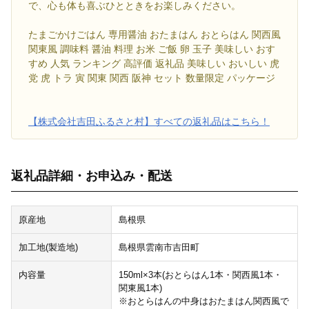
で、心も体も喜ぶひとときをお楽しみください。
たまごかけごはん 専用醤油 おたまはん おとらはん 関西風
関東風 調味料 醤油 料理 お米 ご飯 卵 玉子 美味しい おす
すめ 人気 ランキング 高評価 返礼品 美味しい おいしい 虎
党 虎 トラ 寅 関東 関西 阪神 セット 数量限定 パッケージ
【株式会社吉田ふるさと村】すべての返礼品はこちら！
返礼品詳細・お申込み・配送
原産地
島根県
加工地(製造地)
島根県雲南市吉田町
内容量
150ml×3本(おとらはん1本・関西風1本・
関東風1本)
※おとらはんの中身はおたまはん関西風で