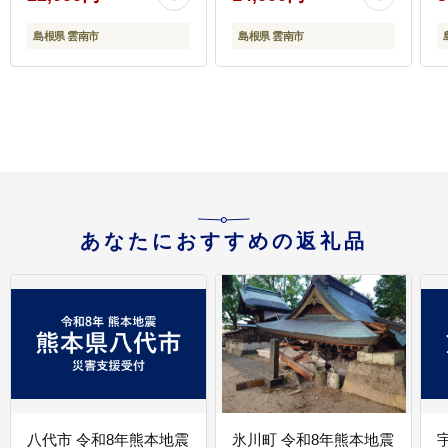
島根県 雲南市
島根県 雲南市
プ
あなたにおすすめの返礼品
八代市 令和8年熊本地震
氷川町 令和8年熊本地震