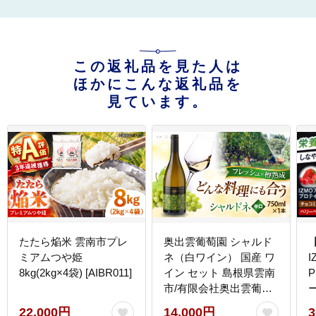
この返礼品を見た人は
ほかにこんな返礼品を
見ています。
たたら焔米 雲南市プレ
奥出雲葡萄園 シャルド
ミアムつや姫
ネ（白ワイン） 国産 ワ
I
8kg(2kg×4袋) [AIBR011]
イン セット 島根県雲南
P
市/有限会社奥出雲葡萄
園 [AICS050]
22,000円
14,000円
3