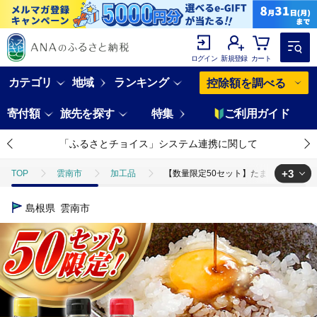
ログイン
新規登録
カート
カテゴリ
地域
ランキング
控除額を調べる
寄付額
旅先を探す
特集
ご利用ガイド
「ふるさとチョイス」システム連携に関して
+3
TOP
雲南市
加工品
【数量限定50セット】たまごかけごはん専用
TOP
加工食品
【数量限定50セット】たまごかけごはん専用醤油 3本セッ
島根県
雲南市
TOP
加工食品
調味料
【数量限定50セット】たまごかけごはん専
TOP
加工食品
調味料
醤油
【数量限定50セット】たまご