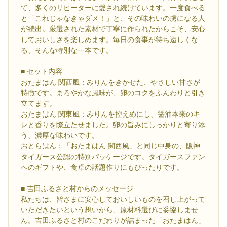
て、多くのリピーターに愛され続けています。一度食べる
と「これじゃなきゃダメ！」と、その味わいの虜になる人
が続出。厳選された素材で丁寧に作られたからこそ、安心
しておいしさを楽しめます。毎日の食事が待ち遠しくな
る、そんな特別な一本です。
■ セット内容
おたまはん 関西風：みりんをきかせた、やさしい甘さが
特徴です。まろやかな風味が、卵のコクをふんわりと引き
立てます。
おたまはん 関東風：みりんを控えめにし、醤油本来のキ
レと香りを際立たせました。卵の旨みにしっかりと寄り添
う、濃厚な味わいです。
おとらはん：「おたまはん 関西風」と同じ中身の、阪神
タイガース公認の特別パッケージです。タイガースファン
へのギフトや、食卓の話題作りにもぴったりです。
■ 吉田ふるさと村からのメッセージ
私たちは、皆さまに安心しておいしいものを召し上がって
いただきたいという想いから、原材料選びに妥協しませ
ん。吉田ふるさと村のこだわりが詰まった「おたまはん」