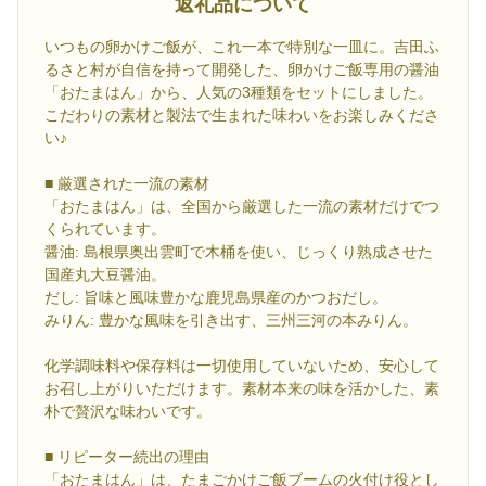
返礼品について
いつもの卵かけご飯が、これ一本で特別な一皿に。吉田ふ
るさと村が自信を持って開発した、卵かけご飯専用の醤油
「おたまはん」から、人気の3種類をセットにしました。
こだわりの素材と製法で生まれた味わいをお楽しみくださ
い♪
■ 厳選された一流の素材
「おたまはん」は、全国から厳選した一流の素材だけでつ
くられています。
醤油: 島根県奥出雲町で木桶を使い、じっくり熟成させた
国産丸大豆醤油。
だし: 旨味と風味豊かな鹿児島県産のかつおだし。
みりん: 豊かな風味を引き出す、三州三河の本みりん。
化学調味料や保存料は一切使用していないため、安心して
お召し上がりいただけます。素材本来の味を活かした、素
朴で贅沢な味わいです。
■ リピーター続出の理由
「おたまはん」は、たまごかけご飯ブームの火付け役とし