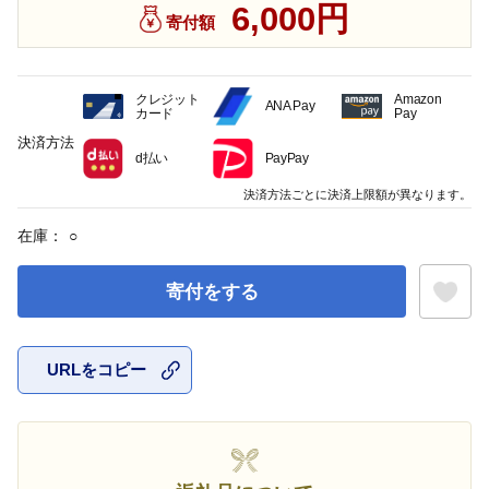
6,000円
寄付額
クレジット
Amazon
ANA Pay
カード
Pay
決済方法
d払い
PayPay
決済方法ごとに決済上限額が異なります。
在庫：
○
寄付をする
URLをコピー
お気に入