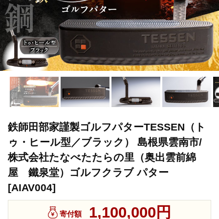
鉄師田部家謹製ゴルフパターTESSEN（ト
ゥ・ヒール型／ブラック） 島根県雲南市/
株式会社たなべたたらの里（奥出雲前綿
屋 鐵泉堂）ゴルフクラブ パター
[AIAV004]
1,100,000円
寄付額