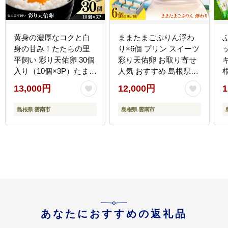
黄身の濃厚なコクと白
ままたまごぷりん浮わ
身の甘み！たたらの里
り×6個 プリン スイーツ
平飼い 彩り天佑卵 30個
彩り天佑卵 お取り寄せ
入り（10個×3P）たまご
人気 おすすめ 島根県雲
卵 放牧卵 平飼い卵 新鮮
南市/株式会社たなべた
組
13,000円
12,000円
1
国産 島根県雲南市/株式
たらの里（奥出雲前綿
会社たなべたたらの里
屋ままたまご）
島根県 雲南市
島根県 雲南市
（たなべ森の鶏舎）
[AIAW001]
[AIDL001]
あなたにおすすめの返礼品