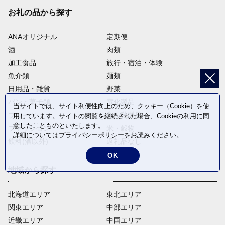
お礼の品から探す
ANAオリジナル
定期便
酒
肉類
加工食品
旅行・宿泊・体験
魚介類
麺類
日用品・雑貨
野菜
パン・菓子類
電化製品
当サイトでは、サイト利便性向上のため、クッキー（Cookie）を使
フルーツ
卵・乳製品
用しています。サイトの閲覧を継続された場合、Cookieの利用に同
意したことものといたします。
ファッション
米・穀物
詳細については
プライバシーポリシー
をお読みください。
飲料(酒以外)
返礼品なし
OK
地域から探す
北海道エリア
東北エリア
関東エリア
中部エリア
近畿エリア
中国エリア