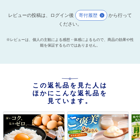
レビューの投稿は、ログイン後
寄付履歴
から行って
ください。
※レビューは、個人の主観による感想・体感によるもので、商品の効果や性
能を保証するものではありません。
この返礼品を見た人は
ほかにこんな返礼品を
見ています。