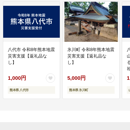
八代市 令和8年熊本地震
氷川町 令和8年熊本地震
災害支援【返礼品な
災害支援【返礼品な
し】
し】
1,000円
5,000円
1
熊本県 八代市
熊本県 氷川町