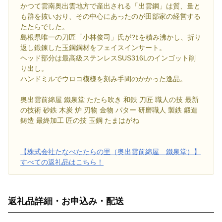
かつて雲南奥出雲地方で産出される「出雲鋼」は質、量と
も群を抜いおり、その中心にあったのが田部家の経営する
たたらでした。
島根県唯一の刀匠「小林俊司」氏が?ﾋを積み沸かし、折り
返し鍛錬した玉鋼鋼材をフェイスインサート。
ヘッド部分は最高級ステンレスSUS316Lのインゴット削
り出し。
ハンドミルでウロコ模様を刻み手間のかかった逸品。
奥出雲前綿屋 鐵泉堂 たたら吹き 和鉄 刀匠 職人の技 最新
の技術 砂鉄 木炭 炉 刃物 金物 パター 研磨職人 製鉄 鍛造
鋳造 最終加工 匠の技 玉鋼 たまはがね
【株式会社たなべたたらの里（奥出雲前綿屋 鐵泉堂）】
すべての返礼品はこちら！
返礼品詳細・お申込み・配送