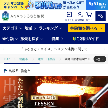
ログイン
新規登録
カート
カテゴリ
地域
ランキング
控除額を調べる
寄付額
旅先を探す
特集
ご利用ガイド
「ふるさとチョイス」システム連携に関して
+2
TOP
雲南市
雑貨・日用品
鉄師田部家謹製ゴルフパターTES
TOP
電化製品
アウトドア・カー用品
鉄師田部家謹製ゴルフパ
島根県
雲南市
TOP
ファッション
鉄師田部家謹製ゴルフパターTESSEN（トゥ・ヒ