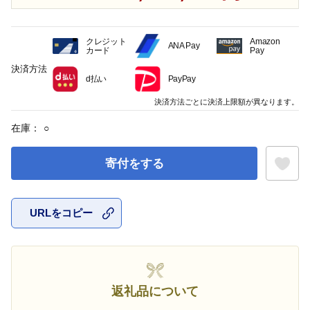
クレジット
Amazon
ANA Pay
カード
Pay
決済方法
d払い
PayPay
決済方法ごとに決済上限額が異なります。
在庫：
○
寄付をする
URLをコピー
お気に入
返礼品について