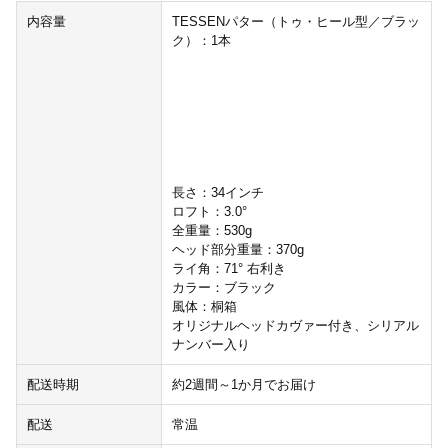
内容量
TESSENパター（トゥ・ヒール型／ブラッ
ク）：1本
長さ：34インチ
ロフト：3.0°
全重量：530g
ヘッド部分重量：370g
ライ角：71° 右利き
カラー：ブラック
風体：桐箱
オリジナルヘッドカヴァー付き、シリアル
ナンバー入り
配送時期
約2週間～1か月でお届け
配送
常温