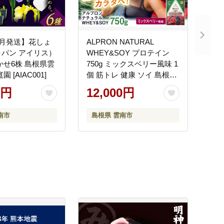
1月発送】花しょ
ALPRON NATURAL
パン アイリス）
WHEY&SOY プロテイン
かせ6株 島根県雲
750g ミックスベリー風味 1
 [AIAC001]
個 筋トレ 健康 ソイ 島根県
雲南市/株式会社アルプロン
0円
12,000円
[AIAL082]
南市
島根県 雲南市