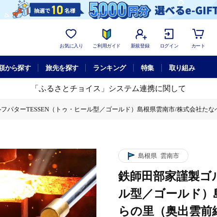
お気に入り
ご利用ガイド
新規登録
ログイン
カート
額から探す
旅先を探す
ランキング
特集
取り組み
「ふるさとチョイス」システム連携に関して
フパターTESSEN（トゥ・ヒール型／ゴールド）島根県雲南市/株式会社たなべた
）島根県雲南市/株式会社たなべたたらの里（奥出雲前綿屋 鐵泉堂）ゴルフクラブ 
SEN（トゥ・ヒール型／ゴールド）島根県雲南市/株式会社たなべたたらの里（奥出
島根県
雲南市
鉄師田部家謹製ゴル
ル型／ゴールド）
らの里（奥出雲前