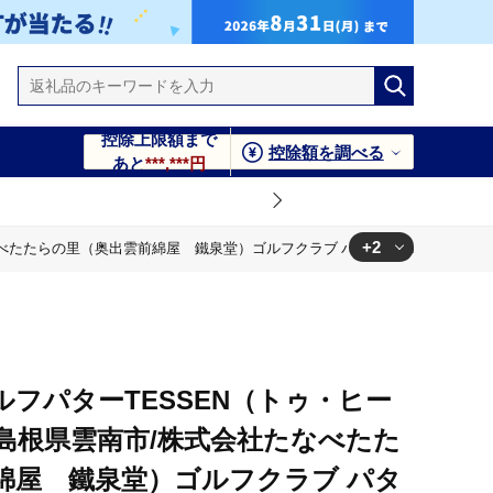
控除上限額まで
控除額を調べる
あと
***,***円
+2
たらの里（奥出雲前綿屋 鐵泉堂）ゴルフクラブ パター [AIAV003]
パター [AIAV003]
雲前綿屋 鐵泉堂）ゴルフクラブ パター [AIAV003]
フパターTESSEN（トゥ・ヒー
島根県雲南市/株式会社たなべたた
綿屋 鐵泉堂）ゴルフクラブ パタ