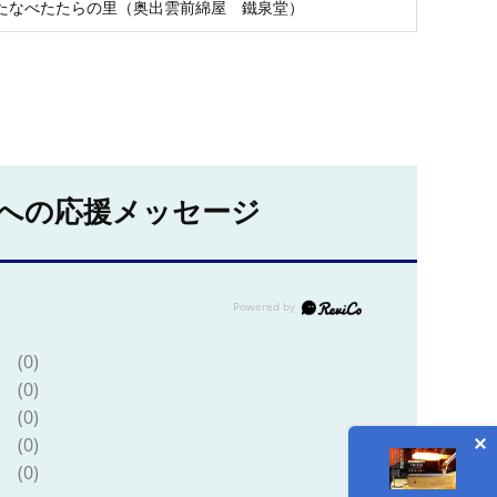
たなべたたらの里（奥出雲前綿屋 鐵泉堂）
への応援メッセージ
(0)
(0)
(0)
(0)
(0)