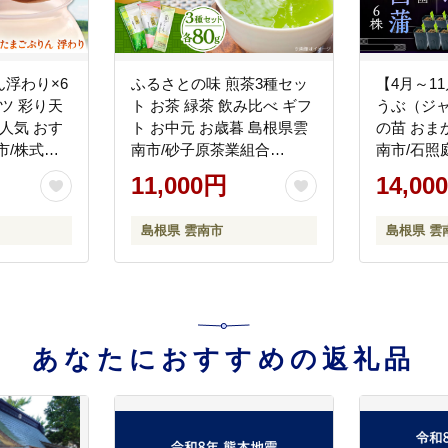
浮わり×6
ふるさとの味 煎茶3種セッ
【4月～1
ツ 彩り天
ト お茶 緑茶 飲み比べ ギフ
うぶ（ジャ
人気 おす
ト お中元 お歳暮 島根県雲
の苗 おま
市/株式会
南市/砂子原茶業組合
南市/石照庭園
の里（奥出
[AIBV001]
11,000円
14,00
まご）
島根県 雲南市
島根県 雲
あなたにおすすめの返礼品