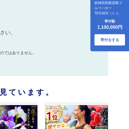
鉄師田部家謹製ゴ
ルフパター
TESSEN（トゥ・
ヒール型／ゴール
寄付額
ド）島根県雲南市/
1,100,000円
株式会社たなべた
ださい。
たらの里（奥出雲
前綿屋 鐵泉堂）
寄付をする
ゴルフクラブ パタ
ー [AIAV003]
のではありません。
見ています。