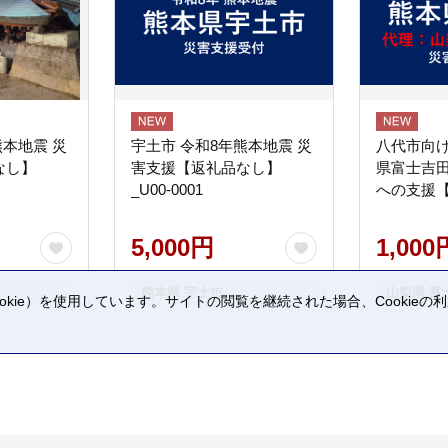
熊本地震 災
宇土市 令和8年熊本地震 災
八代市向け
なし】
害支援【返礼品なし】
県富士吉
_U00-0001
への支援
5,000円
1,000
熊本県 宇土市
山梨県 富
kie）を使用しています。サイトの閲覧を継続された場合、Cookie
。