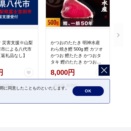
 災害支援※山梨
かつおのたたき 明神水産
田市による八代市
わら焼き鰹 500g 鰹 カツオ
【返礼品なし】
かつお 鰹たたき かつおタ
タキ 鰹のたたき かつおの
タタキ 藁焼き わら焼き 魚
円
8,000円
さかな 海鮮 刺身 お刺身 冷
凍 ご家庭用 グルメ 特産品
士吉田市
高知県 黒潮町
ご当地 本場 高知 黒潮町 ギ
の利用に同意したことものといたします。
OK
フト 贈答品 人気 返礼品 ふ
るさと納税 魚介類 高知県
産 土佐名物 高知県 高評価
食卓 ご飯のお供 父の日 ギ
フト プレゼント[1669]