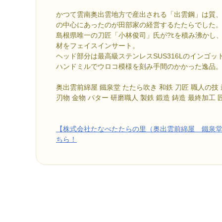
かつて雲南奥出雲地方で産出される「出雲鋼」は質
の中心にあったのが田部家の経営するたたらでした
島根県唯一の刀匠「小林俊司」氏が?ﾋを積み沸かし
材をフェイスインサート。
ヘッド部分は最高級ステンレスSUS316Lのインゴッ
ハンドミルでウロコ模様を刻み手間のかかった逸品
奥出雲前綿屋 鐵泉堂 たたら吹き 和鉄 刀匠 職人の技 
刃物 金物 パター 研磨職人 製鉄 鍛造 鋳造 最終加工
【株式会社たなべたたらの里（奥出雲前綿屋 鐵泉
ちら！