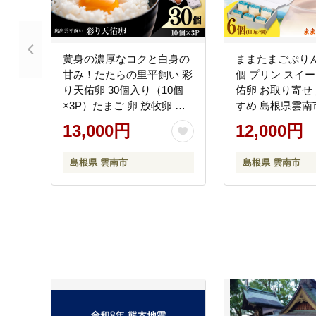
黄身の濃厚なコクと白身の
ままたまごぷりん
甘み！たたらの里平飼い 彩
個 プリン スイー
り天佑卵 30個入り（10個
佑卵 お取り寄せ 
×3P）たまご 卵 放牧卵 平
すめ 島根県雲南
飼い卵 新鮮 国産 島根県雲
社たなべたたら
13,000円
12,000円
南市/株式会社たなべたたら
雲前綿屋ままた
の里（たなべ森の鶏舎）
[AIAW001]
島根県 雲南市
島根県 雲南市
[AIDL001]