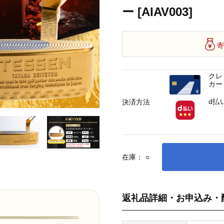
ー [AIAV003]
寄
クレ
カー
d払
決済方法
在庫：
○
返礼品詳細・お申込み・