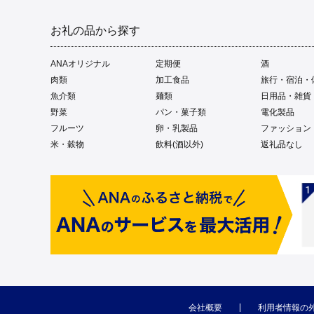
お礼の品から探す
ANAオリジナル
定期便
酒
肉類
加工食品
旅行・宿泊・
魚介類
麺類
日用品・雑貨
野菜
パン・菓子類
電化製品
フルーツ
卵・乳製品
ファッション
米・穀物
飲料(酒以外)
返礼品なし
会社概要
利用者情報の