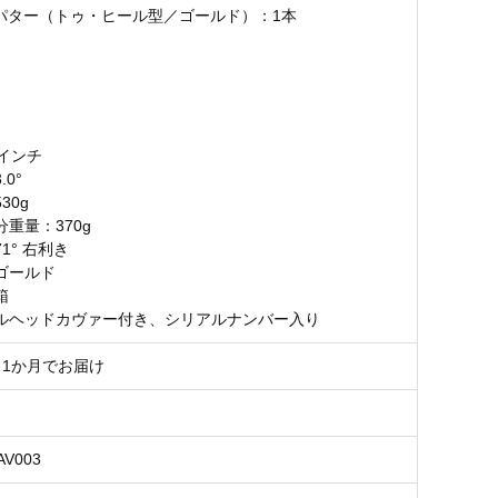
SENパター（トゥ・ヒール型／ゴールド）：1本
4インチ
0°
30g
重量：370g
1° 右利き
ゴールド
箱
ルヘッドカヴァー付き、シリアルナンバー入り
～1か月でお届け
AV003