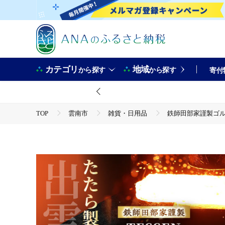
カテゴリ
地域
から探す
から探す
寄付
TOP
雲南市
雑貨・日用品
鉄師田部家謹製ゴル
TOP
電化製品
アウトドア・カー用品
鉄師田部家謹製ゴルフパターTESSEN（トゥ・ヒール型／ゴールド
TOP
ファッション
鉄師田部家謹製ゴルフパターTES