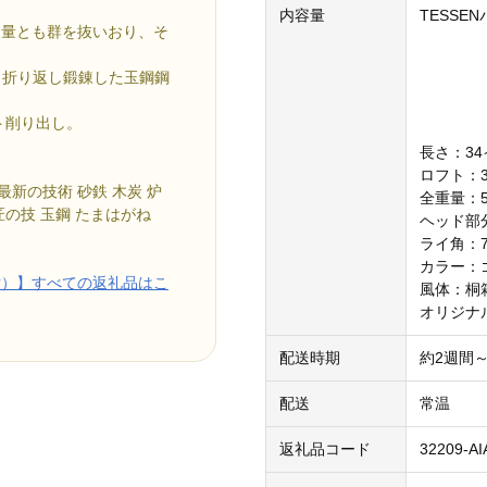
内容量
TES
、量とも群を抜いおり、そ
。
、折り返し鍛錬した玉鋼鋼
ト削り出し。
。
長さ：3
ロフト：3.
最新の技術 砂鉄 木炭 炉
全重量：5
 匠の技 玉鋼 たまはがね
ヘッド部分
ライ角：7
カラー：
堂）】すべての返礼品はこ
風体：桐
オリジナ
配送時期
約2週間
配送
常温
返礼品コード
32209-AI