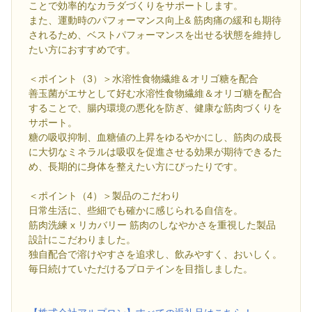
ことで効率的なカラダづくりをサポートします。
また、運動時のパフォーマンス向上& 筋肉痛の緩和も期待
されるため、ベストパフォーマンスを出せる状態を維持し
たい方におすすめです。
＜ポイント（3）＞水溶性食物繊維＆オリゴ糖を配合
善玉菌がエサとして好む水溶性食物繊維＆オリゴ糖を配合
することで、腸内環境の悪化を防ぎ、健康な筋肉づくりを
サポート。
糖の吸収抑制、血糖値の上昇をゆるやかにし、筋肉の成長
に大切なミネラルは吸収を促進させる効果が期待できるた
め、長期的に身体を整えたい方にぴったりです。
＜ポイント（4）＞製品のこだわり
日常生活に、些細でも確かに感じられる自信を。
筋肉洗練 x リカバリー 筋肉のしなやかさを重視した製品
設計にこだわりました。
独自配合で溶けやすさを追求し、飲みやすく、おいしく。
毎日続けていただけるプロテインを目指しました。