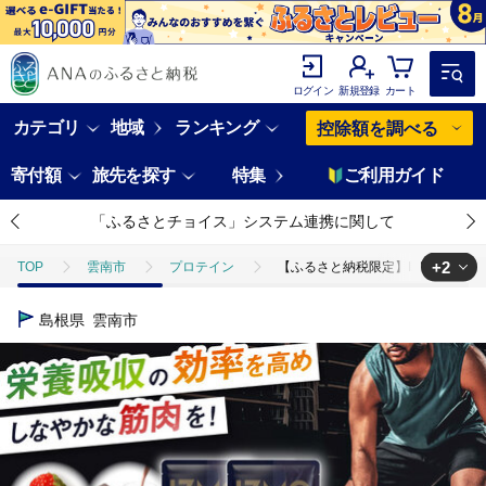
ログイン
新規登録
カート
カテゴリ
地域
ランキング
控除額を調べる
寄付額
旅先を探す
特集
ご利用ガイド
「ふるさとチョイス」システム連携に関して
+2
TOP
雲南市
プロテイン
【ふるさと納税限定】IZMO ATHLE
TOP
加工食品
【ふるさと納税限定】IZMO ATHLETE PROTEI
島根県
雲南市
TOP
加工食品
ほかの加工食品
【ふるさと納税限定】IZMO A