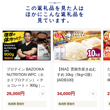
この返礼品を見た人は
ほかにこんな返礼品を
見ています。
プロテイン BAZOOKA
【特A】雲南市産きぬむ
NUTRITION WPC（ホ
すめ 10kg（5kg×2袋）
エイプロテイン）＜チ
[AIDB100]
8
ョコレート＞ 900g｜バ
ズーカ岡田監修・植物
26,000円
34,000円
2
由来の甘味料使用・国
内製造 島根県雲南市/株
島根県 雲南市
島根県 雲南市
式会社アルプロン