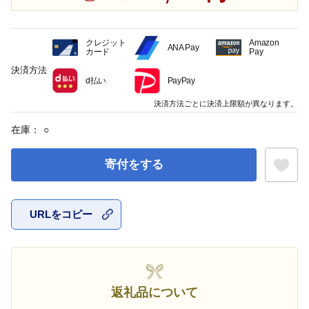
クレジット
Amazon
ANA Pay
カード
Pay
決済方法
d払い
PayPay
決済方法ごとに決済上限額が異なります。
在庫：
○
寄付をする
URLをコピー
お気に入
返礼品について