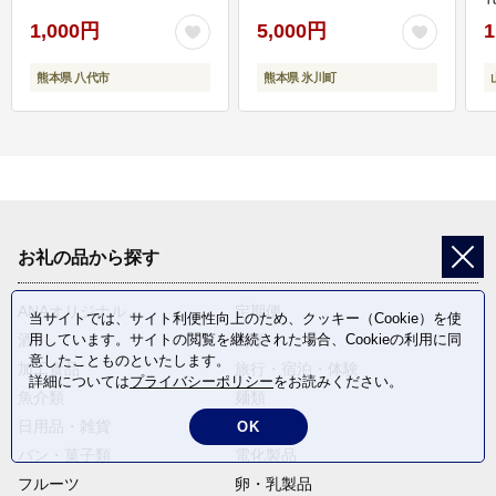
1,000円
5,000円
1
熊本県 八代市
熊本県 氷川町
お礼の品から探す
ANAオリジナル
定期便
当サイトでは、サイト利便性向上のため、クッキー（Cookie）を使
酒
肉類
用しています。サイトの閲覧を継続された場合、Cookieの利用に同
意したことものといたします。
加工食品
旅行・宿泊・体験
詳細については
プライバシーポリシー
をお読みください。
魚介類
麺類
日用品・雑貨
野菜
OK
パン・菓子類
電化製品
フルーツ
卵・乳製品