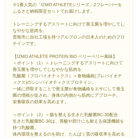
※1番人気の「IZMO ATHLETEシリーズ」2フレーバーを
ふるさと納税限定セットでお届けします。
トレーニングするアスリートに向けて善玉菌を増やしてし
なやかな筋肉を。
雲南市に自社工場を持つアルプロンの日本人のためのプロ
テインです。
【IZMO ATHLETE PROTEIN BIO ベリーベリー風味】
＜ポイント（1）＞トレーニングするアスリートに向けて
善玉菌を増やしてしなやかな筋肉を
乳酸菌（プロバイオティクス）＋食物繊維(プレバイオテ
ィクス)のシンバイオティクスプロテイン。
一緒に摂取することで善玉菌が食物繊維をエサにして善玉
菌の増殖が促され、身体の内側から筋肉にアプローチ。
栄養吸収の効果を高めます。
＜ポイント（2）＞腸を整える生きた乳酸菌BC-30配合
生きた乳酸菌BC-30は、胃酸や胆汁にも耐える保護機能を
持つ乳酸菌。
体内環境を整えるのを助け、たんぱく質の吸収率を高める