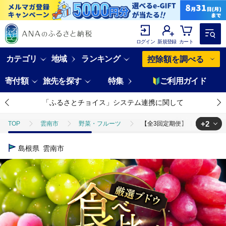
ログイン
新規登録
カート
カテゴリ
地域
ランキング
控除額を調べる
寄付額
旅先を探す
特集
ご利用ガイド
「ふるさとチョイス」システム連携に関して
+2
TOP
雲南市
野菜・フルーツ
【全3回定期便】【2026年先行
TOP
フルーツ
【全3回定期便】【2026年先行予約】【30個限定】【
島根県
雲南市
TOP
フルーツ
ぶどう・マスカット
【全3回定期便】【202