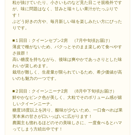
粒が抜けていたり、小さいものなど見た目こそ規格外です
が、味に問題はなく、甘みと瑞々しい果汁がたっぷりで
す！
ぶどう好きの方や、毎月新しい味を楽しみたい方にぴった
りです。
■１回目：クイーンセブン2房 （7月中旬頃お届け）
薄皮で種がないため、パクっとそのまま楽しめて食べやす
さ抜群！
高い糖度を持ちながら、後味は爽やかであっさりとした味
わいが楽しめます。
栽培が難しく、生産量が限られているため、希少価値が高
いのも魅力の一つです。
■２回目：クイーンニーナ2房 （8月中下旬頃お届け）
鮮やかなピンク色が美しく、大粒でそのボリューム感が嬉
しいクイーンニーナ。
糖度18度以上を誇り、酸味が少ないため、一口食べれば果
実本来の甘さが口いっぱいに広がります！
農園主も惚れるほどのその美味しさに、一度食べるとハマ
ってしまう方続出中です！