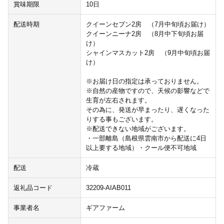
賞味期限
10日
配送時期
クイーンセブン2房 （7月中旬頃お届け）
クイーンニーナ2房 （8月中下旬頃お届
け）
シャインマスカット2房 （9月中旬頃お届
け）
※お届け日の指定は承っておりません。
※自然の産物ですので、天候の影響などで
生育が左右されます。
その為に、発送が早まったり、遅くなった
りする事もございます。
※配送できない地域がございます。
・一部離島（島根県雲南市から配送に4日
以上要する地域）・クール便不可地域
配送
冷蔵
返礼品コード
32209-AIAB011
事業者名
ギアファーム