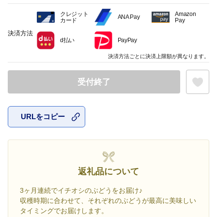
クレジット
Amazon
ANA Pay
カード
Pay
決済方法
d払い
PayPay
決済方法ごとに決済上限額が異なります。
受付終了
URLをコピー
お気に入
返礼品について
3ヶ月連続でイチオシのぶどうをお届け♪
収穫時期に合わせて、それぞれのぶどうが最高に美味しい
タイミングでお届けします。