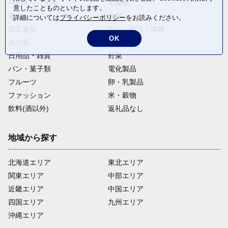
ANAオリジナル
定期便
意したことものといたします。
酒
肉類
詳細については
プライバシーポリシー
をお読みください。
加工食品
旅行・宿泊・体験
OK
魚介類
麺類
日用品・雑貨
野菜
パン・菓子類
電化製品
フルーツ
卵・乳製品
ファッション
米・穀物
飲料(酒以外)
返礼品なし
地域から探す
北海道エリア
東北エリア
関東エリア
中部エリア
近畿エリア
中国エリア
四国エリア
九州エリア
沖縄エリア