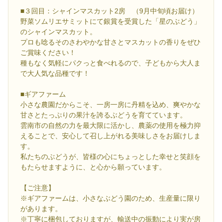
■３回目：シャインマスカット2房 （9月中旬頃お届け）
野菜ソムリエサミットにて銀賞を受賞した「星のぶどう」
のシャインマスカット。
プロも唸るそのさわやかな甘さとマスカットの香りをぜひ
ご賞味ください！
種もなく気軽にパクっと食べれるので、子どもから大人ま
で大人気な品種です！
■ギアファーム
小さな農園だからこそ、一房一房に丹精を込め、爽やかな
甘さとたっぷりの果汁を誇るぶどうを育てています。
雲南市の自然の力を最大限に活かし、農薬の使用を極力抑
えることで、安心して召し上がれる美味しさをお届けしま
す。
私たちのぶどうが、皆様の心にちょっとした幸せと笑顔を
もたらせますように、と心から願っています。
【ご注意】
※ギアファームは、小さなぶどう園のため、生産量に限り
があります。
※丁寧に梱包しておりますが、輸送中の振動により実が房