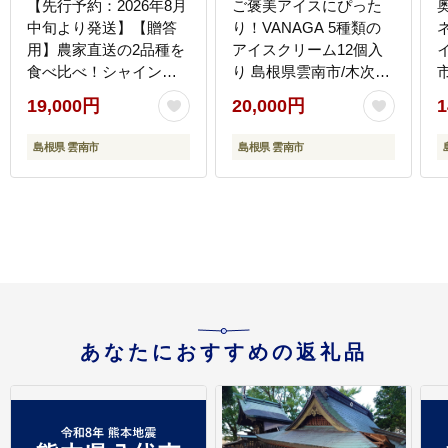
【先行予約：2026年8月
ご褒美アイスにぴった
中旬より発送】【贈答
り！VANAGA 5種類の
ネ
用】農家直送の2品種を
アイスクリーム12個入
食べ比べ！シャインマ
り 島根県雲南市/木次乳
スカット 1房 ピオーネ 1
業有限会社 [AIBH008]
園
19,000円
20,000円
1
房（約950g）秀品・化
粧箱入り 島根県雲南市/
島根県 雲南市
島根県 雲南市
ギアファーム [AIAB016]
あなたにおすすめの返礼品