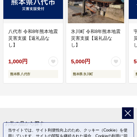
八代市 令和8年熊本地震
氷川町 令和8年熊本地震
災害支援【返礼品な
災害支援【返礼品な
し】
し】
し
1,000円
5,000円
5
熊本県 八代市
熊本県 氷川町
お礼の品から探す
当サイトでは、サイト利便性向上のため、クッキー（Cookie）を使
用しています。サイトの閲覧を継続された場合、Cookieの利用に同