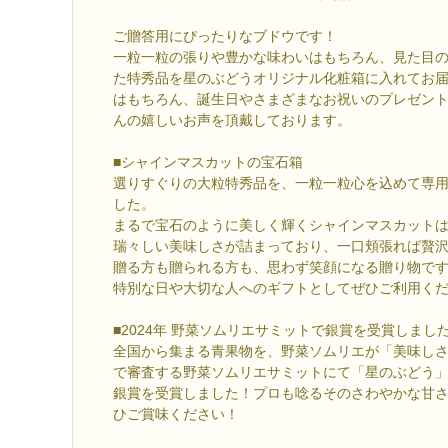
ご贈答用にぴったりなブドウです！
一粒一粒の張りや豊かな味わいはもちろん、見た目
た特秀品を星のぶどうオリジナル化粧箱に入れてお
はもちろん、誕生日やさまざまなお祝いのプレゼン
んの嬉しいお声を頂戴しております。
■シャインマスカットの宝石箱
選りすぐりの大粒特秀品を、一粒一粒心を込めて専
した。
まるで宝石のように美しく輝くシャインマスカット
瑞々しい美味しさが詰まっており、一口頬張れば贅
贈る方も贈られる方も、思わず笑顔になる贈り物で
特別な日や大切な人へのギフトとしてぜひご利用く
■2024年 野菜ソムリエサミットで銀賞を受賞しまし
全国から集まる青果物を、野菜ソムリエが「美味し
で審査する野菜ソムリエサミットにて「星のぶどう
銀賞を受賞しました！プロも唸るそのさわやかな甘
ひご賞味ください！