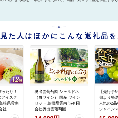
を見た人はほかにこんな返礼品を
ぴったり！
奥出雲葡萄園 シャルドネ
【先行予約
類のアイスク
（白ワイン） 国産 ワイン
旬より発
 島根県雲南
セット 島根県雲南市/有限
人気の2
会社
会社奥出雲葡萄園
シャインマ
[AICS050]
イーンニー