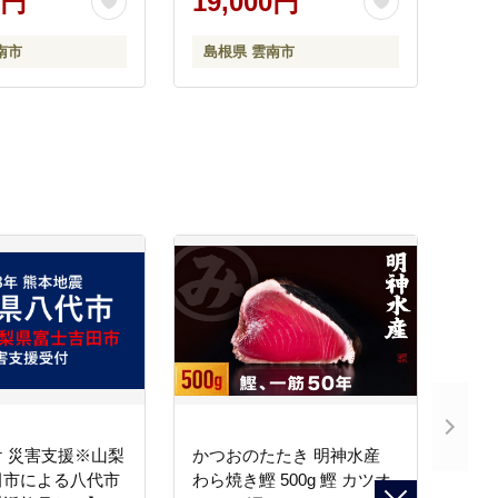
0円
19,000円
易包装 訳あり 島
市/ギアファーム [AIAB001]
/ギアファーム
南市
島根県 雲南市
 災害支援※山梨
かつおのたたき 明神水産
田市による八代市
わら焼き鰹 500g 鰹 カツオ