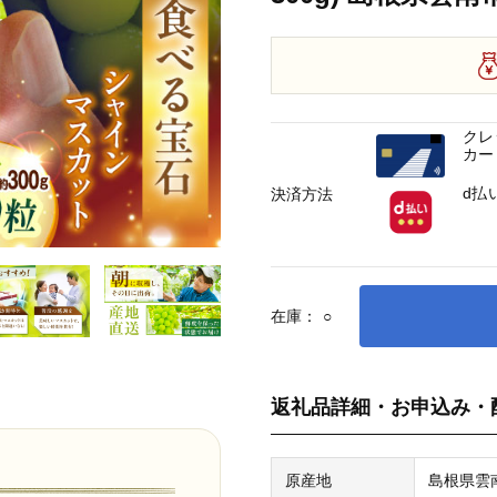
クレ
カー
d払
決済方法
在庫：
○
返礼品詳細・お申込み・
原産地
島根県雲