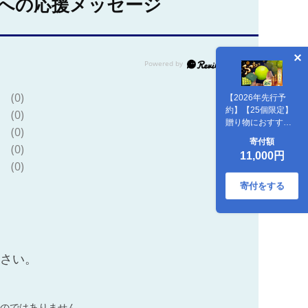
への応援メッセージ
(0)
【2026年先行予
約】【25個限定】
(0)
贈り物におすす
(0)
め！シャインマス
寄付額
(0)
カット ジュエリー
11,000円
BOX 16粒(約300g)
(0)
島根県雲南市/ギア
ファーム [AIAB009]
寄付をする
ださい。
のではありません。