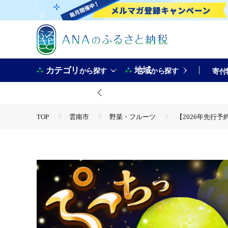
カテゴリ
地域
から探す
から探す
寄付
TOP
雲南市
野菜・フルーツ
【2026年先行予
TOP
フルーツ
【2026年先行予約】【25個限定】贈り物
TOP
フルーツ
ぶどう・マスカット
【2026年