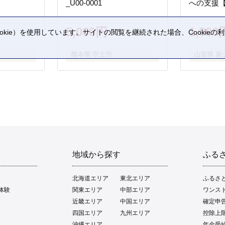
_U00-0001
への支援
5,000円
1,000
kie）を使用しています。サイトの閲覧を継続された場合、Cookie
。
熊本県 宇土市
山梨県 富
地域から探す
ふる
北海道エリア
東北エリア
ふるさ
体験
関東エリア
中部エリア
ワンス
近畿エリア
中国エリア
確定申
四国エリア
九州エリア
控除上
沖縄エリア
年金受