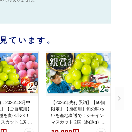
見ています。
：2026年8月中
【2026年先行予約】【50個
送】【ご自宅用】
限定】【贈答用】旬の味わ
品種を食べ比べ！
いを産地直送で！シャイン
スカット 1房 ク
マスカット 2房（約1kg）秀
ナ 1房（約
品・化粧箱入り 島根県雲南