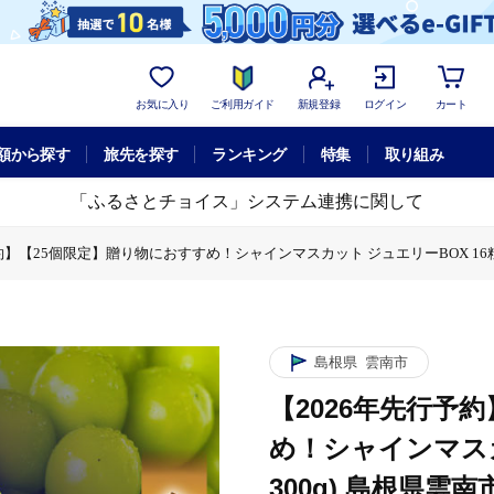
お気に入り
ご利用ガイド
新規登録
ログイン
カート
額から探す
旅先を探す
ランキング
特集
取り組み
「ふるさとチョイス」システム連携に関して
約】【25個限定】贈り物におすすめ！シャインマスカット ジュエリーBOX 16粒(約3
におすすめ！シャインマスカット ジュエリーBOX 16粒(約300g) 島根県雲南市/
先行予約】【25個限定】贈り物におすすめ！シャインマスカット ジュエリーBOX 16粒
島根県
雲南市
【2026年先行予
め！シャインマスカ
300g) 島根県雲南市