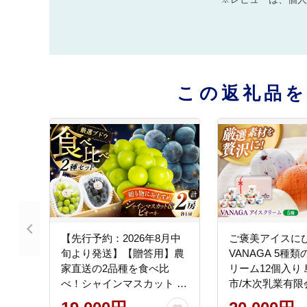
この返礼品
【先行予約：2026年8月中
ご褒美アイスに
旬より発送】【贈答用】農
VANAGA 5種
家直送の2品種を食べ比
リーム12個入り
べ！シャインマスカット 1
市/木次乳業有限
房 ピオーネ 1房（約950g）
[AIBH008]