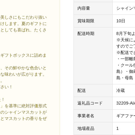
内容量
シャインマ
の美しさにもこだわり抜い
賞味期限
10日
届けします。夏のギフトに
トとしても喜ばれ、たくさ
配送時期
8月下旬
※天候に
すのでご
※配送で
用ギフトボックスに詰めま
・一部離
・クール
は、その鮮やかな色合いと
島）・御
沢な味わいが広がります。
島・母島
す。
ださい！
配送
冷蔵
た！
返礼品コード
32209-AI
さ」を基準に絶対評価形式
」のシャインマスカットが
事業者名
ギアファ
さとマスカットの香りをぜ
地場産品
1