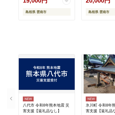
19,000円
20,000円
秀品・化粧箱入り 島根県雲
南市/ギアファーム
島根県 雲南市
島根県 雲南市
[AIAB016]
八代市 令和8年熊本地震 災
氷川町 令和8年
害支援【返礼品なし】
害支援【返礼品