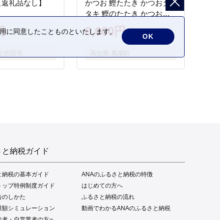
【返礼品なし】
かつお 鰹たたき かつおタ
タキ 鰹のたたき かつおの
タタキ 藁焼き わら焼き 魚
円
8,000円
の利用に同意したことものといたします。
さかな 海鮮 刺身 お刺身 冷
OK
凍 ご家庭用 グルメ 特産品
士吉田市
高知県 黒潮町
ご当地 本場 高知 黒潮町 ギ
フト 贈答品 人気 返礼品 ふ
るさと納税 魚介類 高知県
産 土佐名物 高知県 高評価
食卓 ご飯のお供 父の日 ギ
フト プレゼント[1669]
さと納税ガイド
と納税の基本ガイド
ANAのふるさと納税の特徴
トップ特例制度ガイド
はじめての方へ
告のしかた
ふるさと納税の流れ
限額シミュレーション
動画でわかるANAのふるさと納税
給者・自営業者の方へ