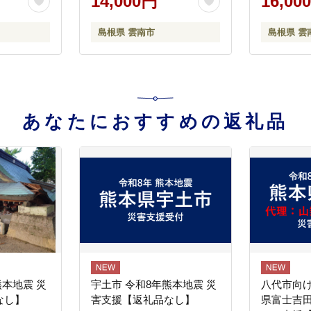
14,000円
16,00
950g）簡
根県雲南市
島根県 雲南市
島根県 雲
[AIAB013]
あなたにおすすめの返礼品
熊本地震 災
宇土市 令和8年熊本地震 災
八代市向け
なし】
害支援【返礼品なし】
県富士吉