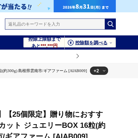
控除上限額まで
控除額を調べる
あと
***,***円
+2
00g) 島根県雲南市/ギアファーム [AIAB009]
ギアファーム [AIAB009]
(約300g) 島根県雲南市/ギアファーム [AIAB009]
約】【25個限定】贈り物におすす
ット ジュエリーBOX 16粒(約
/ギアファーム [AIAB009]