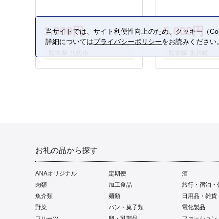
1,000円
5,000円
当サイトでは、サイト利便性向上のため、クッキー（Coo
詳細については
プライバシーポリシー
をお読みください
熊本県 八代市
熊本県 氷川町
お礼の品から探す
ANAオリジナル
定期便
酒
肉類
加工食品
旅行・宿泊・
魚介類
麺類
日用品・雑貨
野菜
パン・菓子類
電化製品
フルーツ
卵・乳製品
ファッション