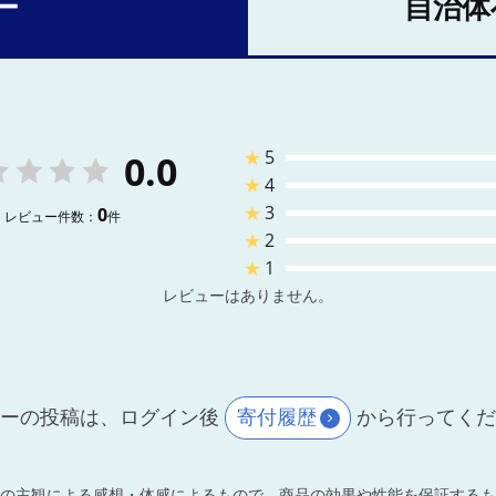
ー
自治体
★
5
0.0
★
4
★
3
0
レビュー件数：
件
★
2
★
1
レビューはありません。
ーの投稿は、ログイン後
寄付履歴
から行ってく
の主観による感想・体感によるもので、商品の効果や性能を保証するも