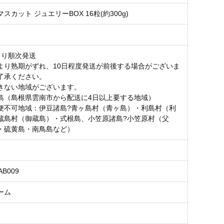
スカット ジュエリーBOX 16粒(約300g)
より順次発送
より熟期がずれ、10日程度発送が前後する場合がございま
了承ください。
きない地域がございます。
島（島根県雲南市から配送に4日以上要する地域）
便不可地域：伊豆諸島?青ヶ島村（青ヶ島）・利島村（利
蔵島村（御蔵島）・式根島、小笠原諸島?小笠原村（父
・硫黄島・南鳥島など）
AB009
ーム