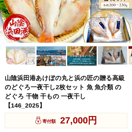
山陰浜田港あけぼの丸と浜の匠の贈る高級
のどぐろ一夜干し2枚セット 魚 魚介類 の
どぐろ 干物 干もの 一夜干し
【146_2025】
27,000円
寄付額