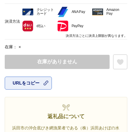
クレジット
Amazon
ANA Pay
カード
Pay
決済方法
d払い
PayPay
決済方法ごとに決済上限額が異なります。
在庫：
×
在庫がありません
URLをコピー
お気に入
返礼品について
浜田市の沖合底びき網漁業者である（株）浜田あけぼの水