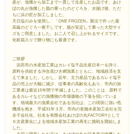
産が、漁獲から加工まで一貫して生産したお品です。あけ
ぼの丸が漁獲した脂の乗ったのどぐろを、水揚げ後、ただ
ちに浜の匠が加工しました。
天日塩のみを使用し、「ONE FROZEN」製法で作った最
高級のどぐろ一夜干しです。脂が安定して乗った大型サイ
ズをご用意しました。お二人で召し上がれるサイズです。
化粧箱入りで贈り物にも最適です。
ご挨拶
浜田市の水産加工業はカレイ塩干品生産日本一を誇り、
原料を供給する沖合底びき網漁業とともに、地域経済を支
えて来ました。しかし、近年、主力産品であるカレイ塩干
品の売上が大幅に減少、従事者の高齢化もあり、市内の加
工業者は最近15年間で半減しました。このことは、原料で
あるカレイなどの漁獲物の市場価格の下落を招いていま
す。地域最大の漁業会社である当社は、この現状に強い危
機感を抱き、平成31年３月、市内の老舗水産加工会社を完
全子会社化、社名を有限会社あけぼの丸FACTORYとして
６次産業化による地域水産加工業の再生に挑戦を開始しま
した。
今回ご用意したお品は、あけぼの丸が日本海で漁獲した