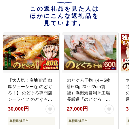
この返礼品を見た人は
ほかにこんな返礼品を
見ています。
【大人気！産地直送 肉
のどぐろ干物（4～5枚
厚ジューシーな のどぐ
計600g 20～22cm前
ろ！】 のどぐろ専門店
後）浜田港目利き工場
シーライフ のどぐろ一
長厳選「のどぐろ」河
夜干し5～6枚で計
野乾魚店 魚 干物 干もの
30,000円
27,000円
3
800g「大人気セット」
乾物 一夜干し のどぐろ
厳
干物 一夜干し 手頃 小分
セット 厳選 冷凍 個包装
島根県 浜田市
島根県 浜田市
け 個包装 贈答 ギフト
産地直送 【019_1942】