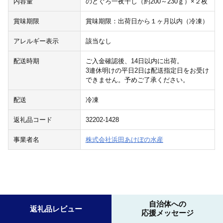
内容量
のどぐろ一夜干し（約200～230ｇ）×２枚
賞味期限
賞味期限：出荷日から１ヶ月以内（冷凍）
アレルギー表示
該当なし
配送時期
ご入金確認後、14日以内に出荷。
3連休明けの平日2日は配送指定日をお受け
できません。予めご了承ください。
配送
冷凍
返礼品コード
32202-1428
事業者名
株式会社浜田あけぼの水産
自治体への
返礼品レビュー
応援メッセージ