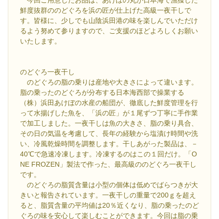
鮮度抜群ののどぐろを浜の匠が仕上げた高級一夜干しで
す。皆様に、少しでも山陰浜田港の味を楽しんでいただけ
るよう努めて参りますので、ご支援のほどよろしくお願い
いたします。
のどぐろ一夜干し
のどぐろの脂の乗りは産地や大きさによって違います。
脂の乗ったのどぐろが分布する日本海西部で操業する
（株）浜田あけぼの水産の船団が、徹底した鮮度管理を行
って水揚げした魚を、「浜の匠」が１尾ずつ丁寧に手作業
で加工しました。一夜干しは魚の大きさ、脂の乗り具合、
その日の気温を考慮して、長年の経験から塩漬け時間や洗
い、冷風乾燥時間を調整します。干しあがった製品は、－
40℃で急速冷凍します。冷凍するのはこの１回だけ。「O
NE FROZEN」製法で作った、最高級ののどぐろ一夜干し
です。
のどぐろの脂質含量は小型の個体は低めでばらつきが大
きいと報告されています。一夜干しの重量で200ｇを超え
ると、脂質含量の平均値は20％近くなり、脂の乗ったのど
ぐろの味を安心して楽しむことができます。今回は脂の乗