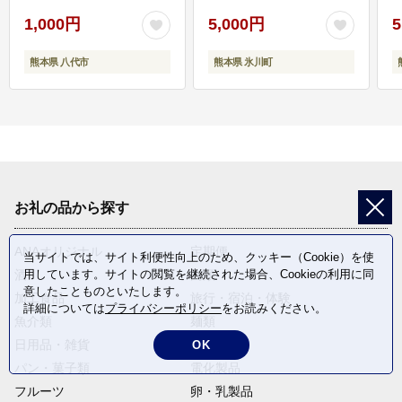
1,000円
5,000円
5
熊本県 八代市
熊本県 氷川町
お礼の品から探す
ANAオリジナル
定期便
当サイトでは、サイト利便性向上のため、クッキー（Cookie）を使
酒
肉類
用しています。サイトの閲覧を継続された場合、Cookieの利用に同
意したことものといたします。
加工食品
旅行・宿泊・体験
詳細については
プライバシーポリシー
をお読みください。
魚介類
麺類
日用品・雑貨
野菜
OK
パン・菓子類
電化製品
フルーツ
卵・乳製品