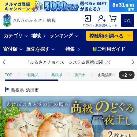
ログイン
新規登録
カート
カテゴリ
地域
ランキング
控除額を調べる
寄付額
旅先を探す
特集
ご利用ガイド
「ふるさとチョイス」システム連携に関して
+2
TOP
中国地方
島根県
浜田市
山陰浜田港あけぼの丸と浜
TOP
魚介類
干物
山陰浜田港あけぼの丸と浜の匠の贈る高級のどぐ
島根県
浜田市
TOP
魚介類
干物
のどぐろ
山陰浜田港あけぼの丸と浜の