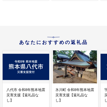
プレゼント
【005_0108】
あなたにおすすめの返礼品
八代市 令和8年熊本地震
氷川町 令和8年熊本地震
災害支援【返礼品な
災害支援【返礼品な
し】
し】
し