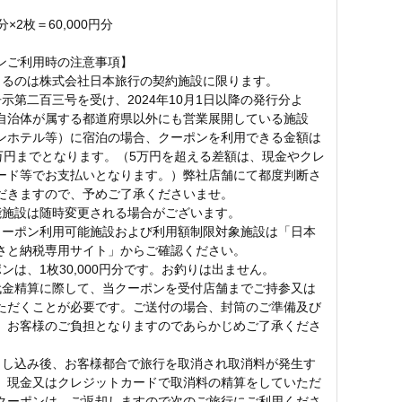
円分×2枚＝60,000円分
ンご利用時の注意事項】
きるのは株式会社日本旅行の契約施設に限ります。
告示第二百三号を受け、2024年10月1日以降の発行分よ
自治体が属する都道府県以外にも営業展開している施設
ンホテル等）に宿泊の場合、クーポンを利用できる金額は
5万円までとなります。（5万円を超える差額は、現金やクレ
ード等でお支払いとなります。）弊社店舗にて都度判断さ
だきますので、予めご了承くださいませ。
能施設は随時変更される場合がございます。
クーポン利用可能施設および利用額制限対象施設は「日本
さと納税専用サイト」からご確認ください。
ンは、1枚30,000円分です。お釣りは出ません。
代金精算に際して、当クーポンを受付店舗までご持参又は
ただくことが必要です。ご送付の場合、封筒のご準備及び
、お客様のご負担となりますのであらかじめご了承くださ
申し込み後、お客様都合で旅行を取消され取消料が発生す
、現金又はクレジットカードで取消料の精算をしていただ
クーポンは、ご返却しますので次のご旅行にご利用くださ