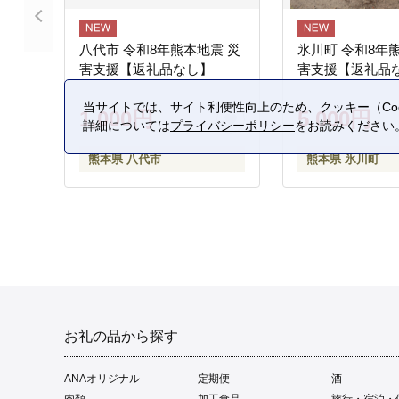
八代市 令和8年熊本地震 災
氷川町 令和8年
害支援【返礼品なし】
害支援【返礼品
当サイトでは、サイト利便性向上のため、クッキー（Coo
1,000円
5,000円
詳細については
プライバシーポリシー
をお読みください
熊本県 八代市
熊本県 氷川町
お礼の品から探す
ANAオリジナル
定期便
酒