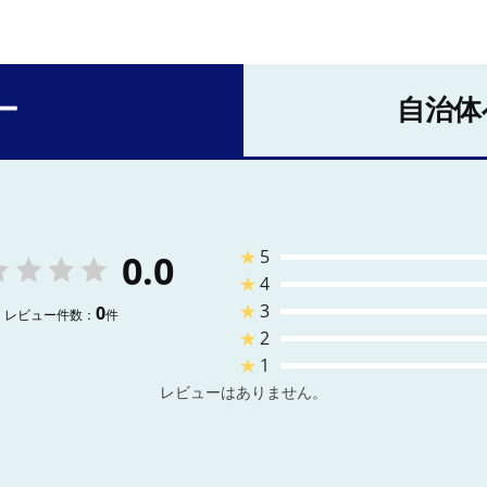
ー
自治体
★
5
0.0
★
4
★
3
0
レビュー件数：
件
★
2
★
1
レビューはありません。