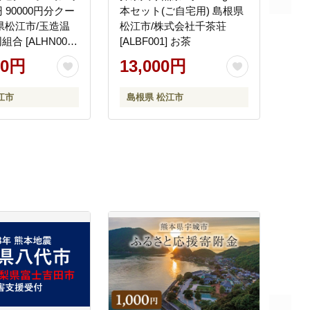
 90000円分クー
本セット(ご自宅用) 島根県
県松江市/玉造温
松江市/株式会社千茶荘
合 [ALHN004]
[ALBF001] お茶
ポン
00円
13,000円
江市
島根県 松江市