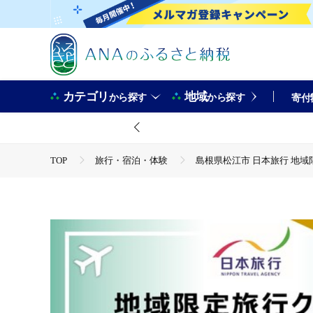
カテゴリ
地域
から探す
から探す
寄付
TOP
旅行・宿泊・体験
島根県松江市 日本旅行 地域限定
TOP
旅行・宿泊・体験
宿泊券
島根県松江市 日
TOP
旅行・宿泊・体験
体験チケット
島根県松
TOP
旅行・宿泊・体験
体験チケット
その他