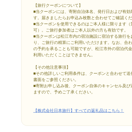
【旅行クーポンについて】
■当クーポンには、寄附自治体名、発行日および有効
す。届きましたらお申込み枚数と合わせてご確認く
■当クーポンを使用できるのはご本人様に限ります（
可）。ご旅行参加者はご本人以外の方も有効です。
■当クーポンは松江市内の宿泊施設に宿泊する旅行を
り、ご旅行の精算にご利用いただけます。なお、合
の予約を承ることも可能ですが、松江市外の宿泊代
利用いただくことはできません。
【その他注意事項】
■その他詳しいご利用条件は、クーポンと合わせて送
書面をご参照ください。
■寄附お申し込み後、クーポン自体のキャンセル及び
ますので、予めご了承ください。
【株式会社日本旅行】すべての返礼品はこちら！