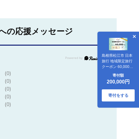
への応援メッセージ
島根県松江市 日本
旅行 地域限定旅行
クーポン 60,000円
分 島根県松江市/株
(0)
寄付額
式会社日本旅行
(0)
200,000円
[ALGD003] 宿泊券
(0)
寄付をする
(0)
(0)