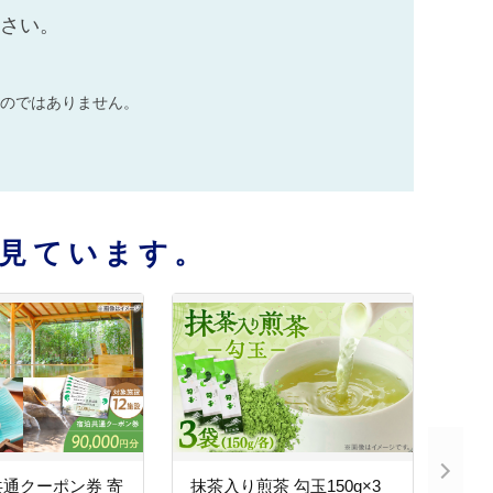
ださい。
のではありません。
見ています。
通クーポン券 寄
抹茶入り煎茶 勾玉150g×3