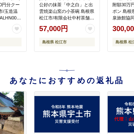
00円分クー
公好の抹茶「中之白」と出
附額30万円
市/玉造温
雲焼楽山窯の小茶碗 島根県
ポン 島根
LHN003]
松江市/有限会社中村茶舗
泉旅館協同組
[ALBP002] お茶
宿泊クー
57,000円
300,0
島根県 松江市
島根県 松
あなたにおすすめの返礼品