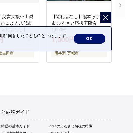
 災害支援※山梨
【返礼品なし】熊本県宇城
田市による八代市
市 ふるさと応援寄附金
【返礼品なし】
1,000円
の利用に同意したことものといたします。
円
1,000円
OK
士吉田市
熊本県 宇城市
さと納税ガイド
と納税の基本ガイド
ANAのふるさと納税の特徴