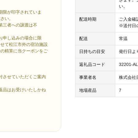
い。
期限が印字されていま
ださい。
配送時期
ご入金確
第三者への譲渡は不
※送付日
お申し込みの場合に限
配送
常温
わせて松江市外の宿泊施設
金の精算に当クーポンをご
日持ちの目安
発行日よ
返礼品コード
32201-A
付させていただくご案内
事業者名
株式会社
返品はお受けいたしかね
地場産品
7