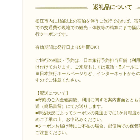
返礼品について
松江市内に1泊以上の宿泊を伴うご旅行であれば、宿
での交通費や現地での観光・体験等の精算にまで幅
行クーポンです。
有効期間は発行日より5年間OK！
ご旅行の相談・予約は、日本旅行予約担当店舗（利
け付けております。ご来店もしくは電話・Eメールに
※日本旅行ホームページなど、インターネットから
すのでご注意ください。
【配送について】
■寄附のご入金確認後、利用に関する案内書面ととも
送（簡易書留）にてお送りします。
■申込状況によってクーポンの発送までに1ケ月程度
めご了承の上、お申込みください。
■クーポンお届け時にご不在の場合、郵便局での保管
ご注意ください。