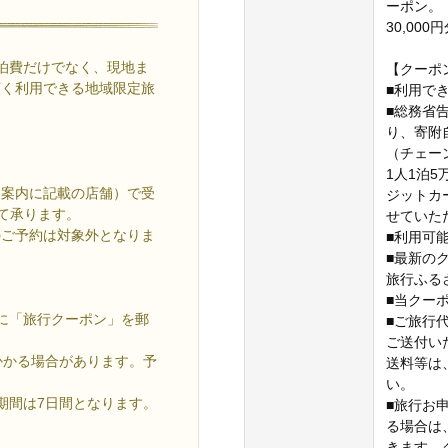
ーポン。
30,000
泊費だけでなく、現地ま
【クーポ
広く利用できる地域限定旅
■利用で
■総務省
り、寄附
（チェー
1人1泊
用案内に記載の店舗）で受
ジットカ
て承ります。
せていた
のご予約は対象外となりま
■利用可
■最新の
旅行ふる
■当クーポ
に「旅行クーポン」を郵
■ご旅行
ご送付い
かかる場合があります。予
送料等は
い。
期間は7日間となります。
■旅行お
る場合は
きます。