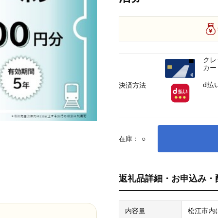
クレ
カー
d払
決済方法
在庫：
○
返礼品詳細・お申込み・
内容量
松江市内