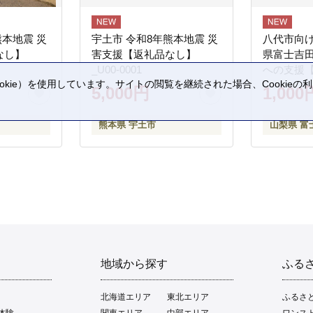
熊本地震 災
宇土市 令和8年熊本地震 災
八代市向け
なし】
害支援【返礼品なし】
県富士吉
_U00-0001
への支援
kie）を使用しています。サイトの閲覧を継続された場合、Cookie
5,000円
1,000
。
熊本県 宇土市
山梨県 富
地域から探す
ふる
北海道エリア
東北エリア
ふるさ