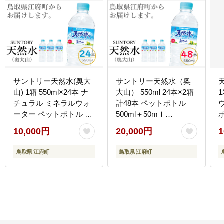
サントリー天然水(奥大
サントリー天然水（奥
山) 1箱 550ml×24本 ナ
大山） 550ml 24本×2箱
チュラル ミネラルウォ
計48本 ペットボトル
ーター ペットボトル 軟
500ml＋50mｌ
ボト
水 送料無料 500ミリ＋
SUNTORY 0582
ル
10,000円
20,000円
1
50 ml PET 0200
鳥取県 江府町
鳥取県 江府町