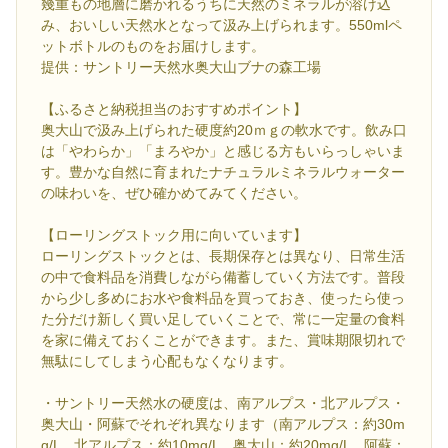
幾重もの地層に磨かれるうちに天然のミネラルが溶け込
み、おいしい天然水となって汲み上げられます。550mlペ
ットボトルのものをお届けします。
提供：サントリー天然水奥大山ブナの森工場
【ふるさと納税担当のおすすめポイント】
奥大山で汲み上げられた硬度約20ｍｇの軟水です。飲み口
は「やわらか」「まろやか」と感じる方もいらっしゃいま
す。豊かな自然に育まれたナチュラルミネラルウォーター
の味わいを、ぜひ確かめてみてください。
【ローリングストック用に向いています】
ローリングストックとは、長期保存とは異なり、日常生活
の中で食料品を消費しながら備蓄していく方法です。普段
から少し多めにお水や食料品を買っておき、使ったら使っ
た分だけ新しく買い足していくことで、常に一定量の食料
を家に備えておくことができます。また、賞味期限切れで
無駄にしてしまう心配もなくなります。
・サントリー天然水の硬度は、南アルプス・北アルプス・
奥大山・阿蘇でそれぞれ異なります（南アルプス：約30m
g/L 北アルプス：約10mg/L 奥大山：約20mg/L 阿蘇：