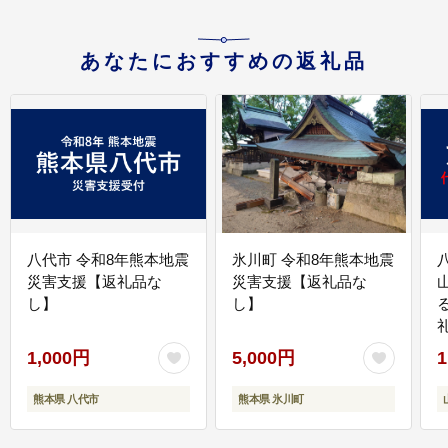
あなたにおすすめの返礼品
八代市 令和8年熊本地震
氷川町 令和8年熊本地震
災害支援【返礼品な
災害支援【返礼品な
し】
し】
1,000円
5,000円
1
熊本県 八代市
熊本県 氷川町