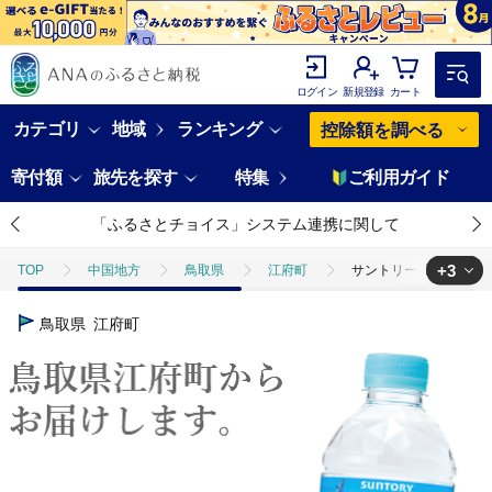
ログイン
新規登録
カート
カテゴリ
地域
ランキング
控除額を調べる
寄付額
旅先を探す
特集
ご利用ガイド
「ふるさとチョイス」システム連携に関して
+3
TOP
中国地方
鳥取県
江府町
サントリー天然水（奥大山） 
TOP
飲料（酒以外）
水
サントリー天然水（奥大山） 550ml 2
鳥取県
江府町
TOP
飲料（酒以外）
ソフトドリンク
サントリー天然水（奥大山）
TOP
飲料（酒以外）
ほかの飲料
サントリー天然水（奥大山） 55