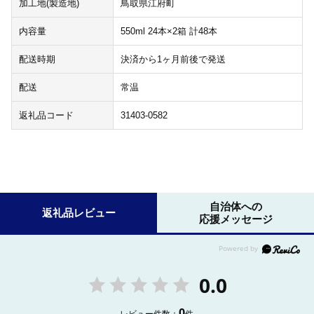
加工地(製造地)
鳥取県江府町
内容量
550ml 24本×2箱 計48本
配送時期
決済から1ヶ月前後で発送
配送
常温
返礼品コード
31403-0582
自治体への
返礼品レビュー
応援メッセージ
0.0
0
レビュー件数：
件