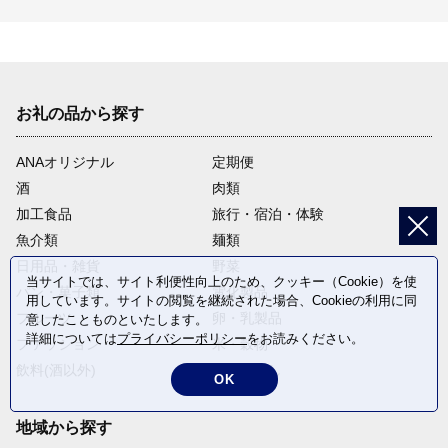
お礼の品から探す
ANAオリジナル
定期便
酒
肉類
加工食品
旅行・宿泊・体験
魚介類
麺類
日用品・雑貨
野菜
当サイトでは、サイト利便性向上のため、クッキー（Cookie）を使
パン・菓子類
電化製品
用しています。サイトの閲覧を継続された場合、Cookieの利用に同
フルーツ
卵・乳製品
意したことものといたします。
詳細については
プライバシーポリシー
をお読みください。
ファッション
米・穀物
飲料(酒以外)
返礼品なし
OK
地域から探す