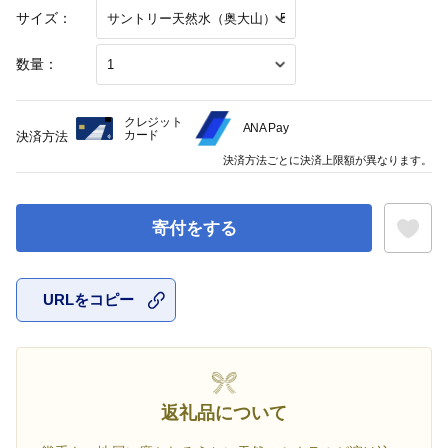
サイズ：
数量：
クレジット
ANA Pay
カード
決済方法
決済方法ごとに決済上限額が異なります。
寄付をする
URLをコピー
お気に入
返礼品について