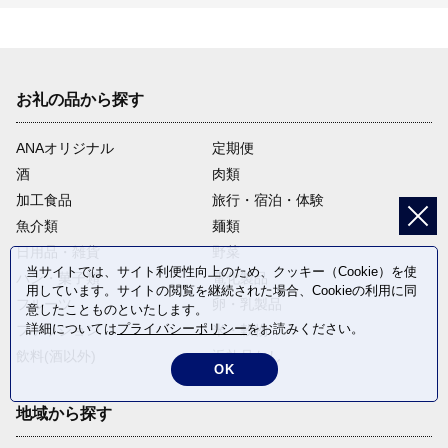
お礼の品から探す
ANAオリジナル
定期便
酒
肉類
加工食品
旅行・宿泊・体験
魚介類
麺類
日用品・雑貨
野菜
当サイトでは、サイト利便性向上のため、クッキー（Cookie）を使
パン・菓子類
電化製品
用しています。サイトの閲覧を継続された場合、Cookieの利用に同
フルーツ
卵・乳製品
意したことものといたします。
詳細については
プライバシーポリシー
をお読みください。
ファッション
米・穀物
飲料(酒以外)
返礼品なし
OK
地域から探す