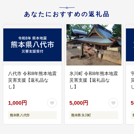
あなたにおすすめの返礼品
八代市 令和8年熊本地震
氷川町 令和8年熊本地震
災害支援【返礼品な
災害支援【返礼品な
し】
し】
し
1,000円
5,000円
5
熊本県 八代市
熊本県 氷川町