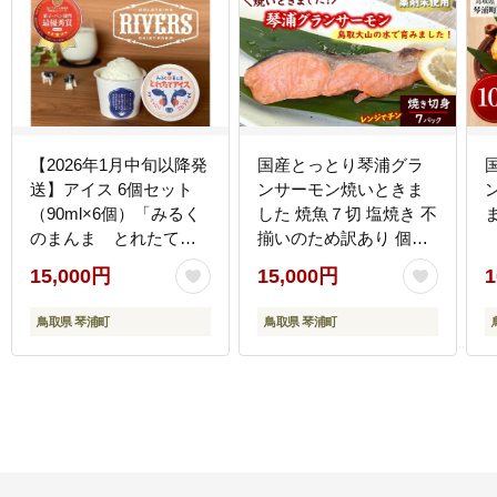
【2026年1月中旬以降発
国産とっとり琴浦グラ
送】アイス 6個セット
ンサーモン焼いときま
（90ml×6個）「みるく
した 焼魚７切 塩焼き 不
のまんま とれたてア
揃いのため訳あり 個包
イス」《「食パラダイ
装 レンチン
15,000円
15,000円
1
ス鳥取県」最優秀賞受
賞》
鳥取県 琴浦町
鳥取県 琴浦町