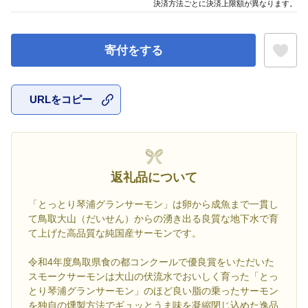
決済方法ごとに決済上限額が異なります。
寄付をする
URLをコピー
お気に入
返礼品について
「とっとり琴浦グランサーモン」は卵から成魚まで一貫し
て鳥取大山（だいせん）からの湧き出る良質な地下水で育
て上げた高品質な純国産サーモンです。
令和4年度鳥取県食の都コンクールで優良賞をいただいた
スモークサーモンは大山の伏流水でおいしく育った「とっ
とり琴浦グランサーモン」のほど良い脂の乗ったサーモン
を独自の燻製方法でギュッとうま味を凝縮閉じ込めた逸品