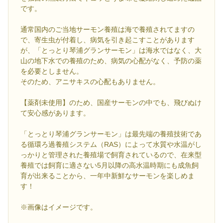
です。
通常国内のご当地サーモン養殖は海で養殖されてますの
で、寄生虫が付着し、病気を引き起こすことがあります
が、「とっとり琴浦グランサーモン」は海水ではなく、大
山の地下水での養殖のため、病気の心配がなく、予防の薬
を必要としません。
そのため、アニサキスの心配もありません。
【薬剤未使用】のため、国産サーモンの中でも、飛びぬけ
て安心感があります。
「とっとり琴浦グランサーモン」は最先端の養殖技術であ
る循環ろ過養殖システム（RAS）によって水質や水温がし
っかりと管理された養殖場で飼育されているので、在来型
養殖では飼育に適さない5月以降の高水温時期にも成魚飼
育が出来ることから、一年中新鮮なサーモンを楽しめま
す！
※画像はイメージです。