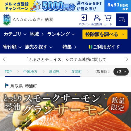
ログイン
新規登録
カート
カテゴリ
地域
ランキング
控除額を調べる
寄付額
旅先を探す
特集
ご利用ガイド
「ふるさとチョイス」システム連携に関して
+3
TOP
中国地方
鳥取県
琴浦町
【数量限定】スモークサー
TOP
魚介類
【数量限定】スモークサーモン とっとり 琴浦 グランサー
鳥取県
琴浦町
TOP
魚介類
鮮魚
ほかの鮮魚
【数量限定】スモークサー
TOP
加工食品
【数量限定】スモークサーモン とっとり 琴浦 グラン