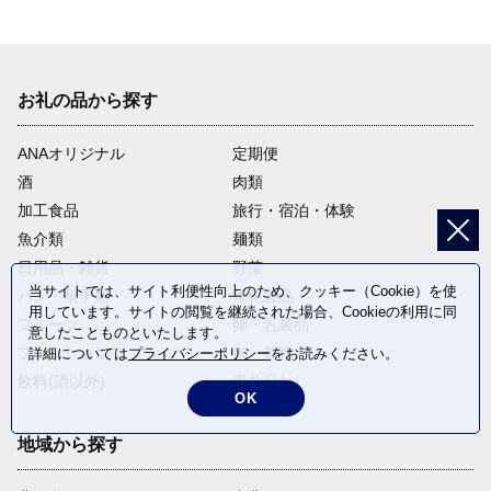
お礼の品から探す
ANAオリジナル
定期便
酒
肉類
加工食品
旅行・宿泊・体験
魚介類
麺類
日用品・雑貨
野菜
当サイトでは、サイト利便性向上のため、クッキー（Cookie）を使
パン・菓子類
電化製品
用しています。サイトの閲覧を継続された場合、Cookieの利用に同
フルーツ
卵・乳製品
意したことものといたします。
ファッション
米・穀物
詳細については
プライバシーポリシー
をお読みください。
飲料(酒以外)
返礼品なし
OK
地域から探す