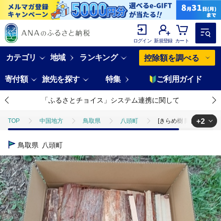
ログイン
新規登録
カート
カテゴリ
地域
ランキング
控除額を調べる
寄付額
旅先を探す
特集
ご利用ガイド
「ふるさとチョイス」システム連携に関して
+2
TOP
中国地方
鳥取県
八頭町
[きらめ樹 間伐材] 薪・針
TOP
日用品・雑貨
[きらめ樹 間伐材] 薪・針葉樹(40cm)
鳥取県
八頭町
TOP
日用品・雑貨
ほかの雑貨・日用品
[きらめ樹 間伐材] 薪