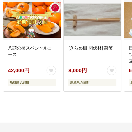
八頭の柿スペシャルコ
[きらめ樹 間伐材] 菜箸
ース
42,000円
8,000円
6
鳥取県 八頭町
鳥取県 八頭町