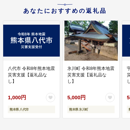
あなたにおすすめの返礼品
八代市 令和8年熊本地震
氷川町 令和8年熊本地震
災害支援【返礼品な
災害支援【返礼品な
し】
し】
し
1,000円
5,000円
5
熊本県 八代市
熊本県 氷川町