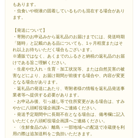
もあります。
・虫食いや樹液の固着しているものも混在する場合があり
ます。
【発送について】
・寄附のお申込みから返礼品のお届けまでには、発送時期
「随時」と記載のある品についても、1ヶ月程度またはそ
れ以上お待ちいただく場合もございます。
※通販ではなく、あくまでのふるさと納税の返礼品のお届
けである旨ご理解ください。
・生産や仕入れ・生育・加工状況等、または自然災害の被
害などにより、お届け期間が前後する場合や、内容が変更
となる場合があります。
・返礼品の発送にあたり、寄附者様の情報を返礼品発送事
業者等へ提供する必要があります。
・お申込み後、引っ越し等で住所変更がある場合は、すみ
やかに八頭町役場企画課へご連絡ください。
・発送予定期間中に長期不在となる場合は、備考欄に記入
いただくか八頭町役場企画課へご連絡ください。
・〈生鮮食品のみ〉離島・一部地域への配送で冷蔵便を利
用の際は追加送料をご負担いただきます。