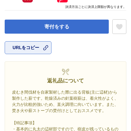
決済方法ごとに決済上限額が異なります。
寄付をする
URLをコピー
お気に入
返礼品について
皮むき間伐材を自家製材した際に出る背板(主に辺材)から
製作した薪です。乾燥済みの針葉樹薪は、着火性がよく、
火力が比較的強いため、直火調理に向いています。また、
焚き火や薪ストーブの焚付けとしておススメです。
【特記事項】
・基本的に丸太の辺材部ですので、樹皮が残っているもの