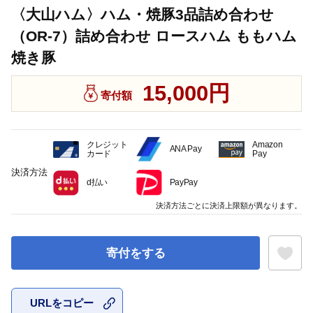
〈大山ハム〉ハム・焼豚3品詰め合わせ
（OR-7）詰め合わせ ロースハム ももハム
焼き豚
15,000円
寄付額
クレジット
Amazon
ANA Pay
カード
Pay
決済方法
d払い
PayPay
決済方法ごとに決済上限額が異なります。
寄付をする
URLをコピー
お気に入