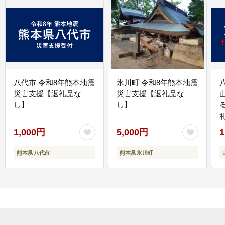
八代市 令和8年熊本地震
氷川町 令和8年熊本地震
災害支援【返礼品な
災害支援【返礼品な
し】
し】
1,000円
5,000円
1
熊本県 八代市
熊本県 氷川町