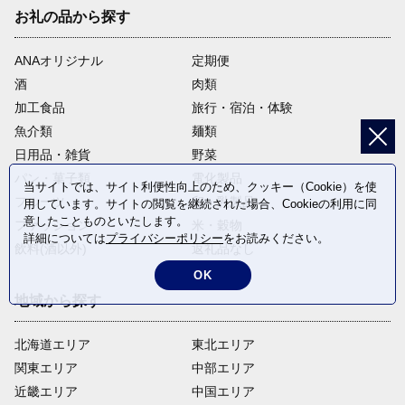
お礼の品から探す
ANAオリジナル
定期便
酒
肉類
加工食品
旅行・宿泊・体験
魚介類
麺類
日用品・雑貨
野菜
パン・菓子類
電化製品
当サイトでは、サイト利便性向上のため、クッキー（Cookie）を使
フルーツ
卵・乳製品
用しています。サイトの閲覧を継続された場合、Cookieの利用に同
意したことものといたします。
ファッション
米・穀物
詳細については
プライバシーポリシー
をお読みください。
飲料(酒以外)
返礼品なし
OK
地域から探す
北海道エリア
東北エリア
関東エリア
中部エリア
近畿エリア
中国エリア