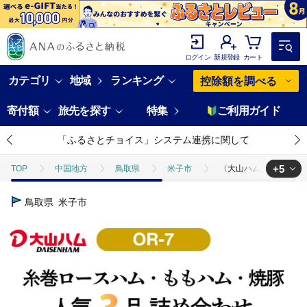
ログイン
新規登録
カート
カテゴリ
地域
ランキング
控除額を調べる
寄付額
旅先を探す
特集
ご利用ガイド
「ふるさとチョイス」システム連携に関して
+5
TOP
中国地方
鳥取県
米子市
〈大山ハム〉ハム・焼豚
TOP
肉
〈大山ハム〉ハム・焼豚3品詰め合わせ（OR-7）詰め合わせ
鳥取県
米子市
TOP
肉
豚肉
〈大山ハム〉ハム・焼豚3品詰め合わせ（OR-7
TOP
肉
加工肉
〈大山ハム〉ハム・焼豚3品詰め合わせ（OR-
TOP
肉
加工肉
ハム・ソーセージ
〈大山ハム〉ハム・
TOP
加工食品
〈大山ハム〉ハム・焼豚3品詰め合わせ（OR-7）詰