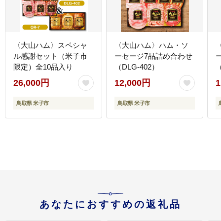
〈大山ハム〉スペシャ
〈大山ハム〉ハム・ソ
ル感謝セット（米子市
ーセージ7品詰め合わせ
限定）全10品入り
（DLG-402）
（
26,000円
12,000円
1
鳥取県 米子市
鳥取県 米子市
あなたにおすすめの返礼品