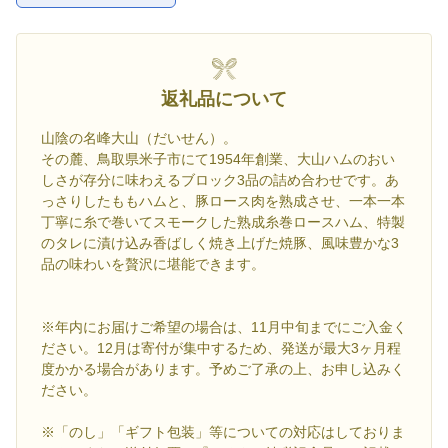
返礼品について
山陰の名峰大山（だいせん）。
その麓、鳥取県米子市にて1954年創業、大山ハムのおい
しさが存分に味わえるブロック3品の詰め合わせです。あ
っさりしたももハムと、豚ロース肉を熟成させ、一本一本
丁寧に糸で巻いてスモークした熟成糸巻ロースハム、特製
のタレに漬け込み香ばしく焼き上げた焼豚、風味豊かな3
品の味わいを贅沢に堪能できます。
※年内にお届けご希望の場合は、11月中旬までにご入金く
ださい。12月は寄付が集中するため、発送が最大3ヶ月程
度かかる場合があります。予めご了承の上、お申し込みく
ださい。
※「のし」「ギフト包装」等についての対応はしておりま