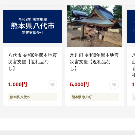
八代市 令和8年熊本地震
氷川町 令和8年熊本地震
災害支援【返礼品な
災害支援【返礼品な
し】
し】
1,000円
5,000円
1
熊本県 八代市
熊本県 氷川町