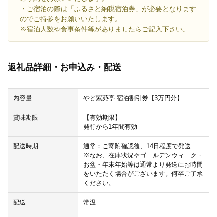
・ご宿泊の際は「ふるさと納税宿泊券」が必要となります
のでご持参をお願いいたします。
※宿泊人数や食事条件等がありましたらご記入下さい。
返礼品詳細・お申込み・配送
内容量
やど紫苑亭 宿泊割引券【3万円分】
賞味期限
【有効期限】
発行から1年間有効
配送時期
通常：ご寄附確認後、14日程度で発送
※なお、在庫状況やゴールデンウィーク・
お盆・年末年始等は通常より発送にお時間
をいただく場合がございます。何卒ご了承
ください。
配送
常温