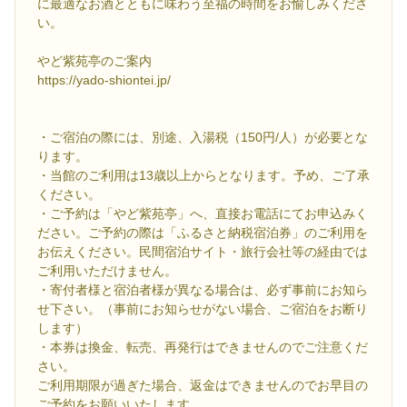
に最適なお酒とともに味わう至福の時間をお愉しみくださ
い。
やど紫苑亭のご案内
https://yado-shiontei.jp/
・ご宿泊の際には、別途、入湯税（150円/人）が必要とな
ります。
・当館のご利用は13歳以上からとなります。予め、ご了承
ください。
・ご予約は「やど紫苑亭」へ、直接お電話にてお申込みく
ださい。ご予約の際は「ふるさと納税宿泊券」のご利用を
お伝えください。民間宿泊サイト・旅行会社等の経由では
ご利用いただけません。
・寄付者様と宿泊者様が異なる場合は、必ず事前にお知ら
せ下さい。（事前にお知らせがない場合、ご宿泊をお断り
します）
・本券は換金、転売、再発行はできませんのでご注意くだ
さい。
ご利用期限が過ぎた場合、返金はできませんのでお早目の
ご予約をお願いいたします。