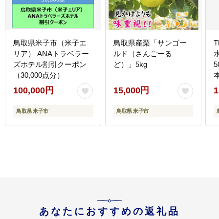
鳥取県米子市（米子エ
鳥取県産梨「サンゴー
T
リア） ANAトラベラー
ルド（さんごーる
ズホテル割引クーポン
ど）」5kg
5
（30,000点分）
100,000円
15,000円
1
鳥取県 米子市
鳥取県 米子市
あなたにおすすめの返礼品