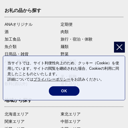
お礼の品から探す
ANAオリジナル
定期便
酒
肉類
加工食品
旅行・宿泊・体験
魚介類
麺類
日用品・雑貨
野菜
パン・菓子類
電化製品
当サイトでは、サイト利便性向上のため、クッキー（Cookie）を使
用しています。サイトの閲覧を継続された場合、Cookieの利用に同
フルーツ
卵・乳製品
意したことものといたします。
ファッション
米・穀物
詳細については
プライバシーポリシー
をお読みください。
飲料(酒以外)
返礼品なし
OK
地域から探す
北海道エリア
東北エリア
関東エリア
中部エリア