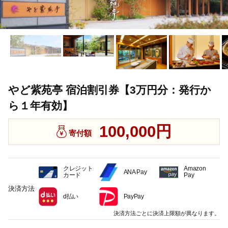
やど紫苑亭 宿泊割引券【3万円分：発行か
ら１年有効】
100,000円
寄付額
クレジット
Amazon
ANA Pay
カード
Pay
決済方法
d払い
PayPay
決済方法ごとに決済上限額が異なります。