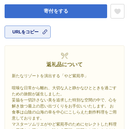
寄付をする
URLをコピー
お気に入
返礼品について
新たなリゾートを演出する「やど紫苑亭」
喧噪な日常から離れ、大切な人と静かなひとときを過ごす
ための旅館が誕生しました。
妥協を一切許さない美を追求した特別な空間の中で、心を
解き放つ最上の思い出づくりをお手伝いいたします。 お
食事は山陰の山海の幸を中心にこしらえた創作料理をご用
意しております。
マスターソムリエがやど紫苑亭のためにセレクトした料理