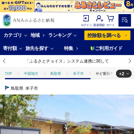
ログイン
新規登録
カート
カテゴリ
地域
ランキング
控除額を調べる
寄付額
旅先を探す
特集
ご利用ガイド
「ふるさとチョイス」システム連携に関して
+2
TOP
中国地方
鳥取県
米子市
やど紫苑亭 宿泊割引券
TOP
旅行・宿泊・体験
やど紫苑亭 宿泊割引券【3万円分：発行か
鳥取県
米子市
TOP
旅行・宿泊・体験
宿泊券
やど紫苑亭 宿泊割引券【3