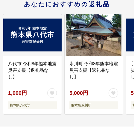
あなたにおすすめの返礼品
八代市 令和8年熊本地震
氷川町 令和8年熊本地震
災害支援【返礼品な
災害支援【返礼品な
し】
し】
し
1,000円
5,000円
5
熊本県 八代市
熊本県 氷川町