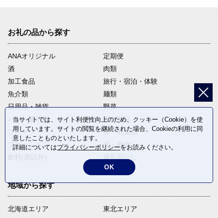
お礼の品から探す
ANAオリジナル
定期便
酒
肉類
加工食品
旅行・宿泊・体験
魚介類
麺類
日用品・雑貨
野菜
パン・菓子類
電化製品
当サイトでは、サイト利便性向上のため、クッキー（Cookie）を使
用しています。サイトの閲覧を継続された場合、Cookieの利用に同
フルーツ
卵・乳製品
意したことものといたします。
ファッション
米・穀物
詳細については
プライバシーポリシー
をお読みください。
飲料(酒以外)
返礼品なし
OK
地域から探す
北海道エリア
東北エリア