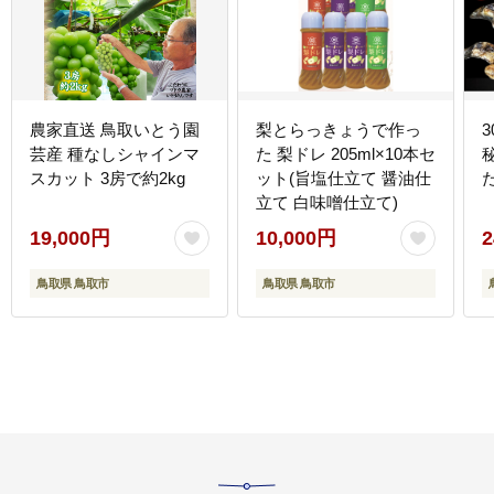
農家直送 鳥取いとう園
梨とらっきょうで作っ
芸産 種なしシャインマ
た 梨ドレ 205ml×10本セ
スカット 3房で約2kg
ット(旨塩仕立て 醤油仕
立て 白味噌仕立て)
19,000円
10,000円
2
鳥取県 鳥取市
鳥取県 鳥取市