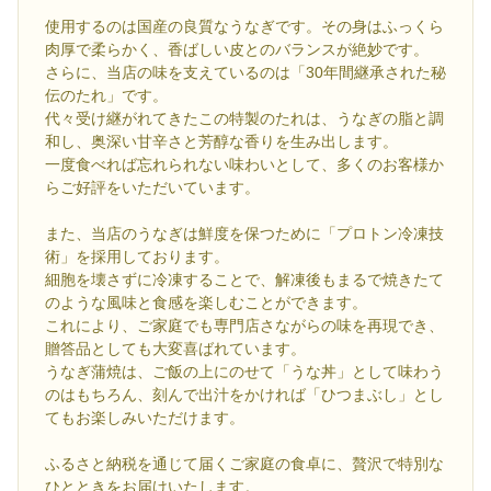
使用するのは国産の良質なうなぎです。その身はふっくら
肉厚で柔らかく、香ばしい皮とのバランスが絶妙です。
さらに、当店の味を支えているのは「30年間継承された秘
伝のたれ」です。
代々受け継がれてきたこの特製のたれは、うなぎの脂と調
和し、奥深い甘辛さと芳醇な香りを生み出します。
一度食べれば忘れられない味わいとして、多くのお客様か
らご好評をいただいています。
また、当店のうなぎは鮮度を保つために「プロトン冷凍技
術」を採用しております。
細胞を壊さずに冷凍することで、解凍後もまるで焼きたて
のような風味と食感を楽しむことができます。
これにより、ご家庭でも専門店さながらの味を再現でき、
贈答品としても大変喜ばれています。
うなぎ蒲焼は、ご飯の上にのせて「うな丼」として味わう
のはもちろん、刻んで出汁をかければ「ひつまぶし」とし
てもお楽しみいただけます。
ふるさと納税を通じて届くご家庭の食卓に、贅沢で特別な
ひとときをお届けいたします。