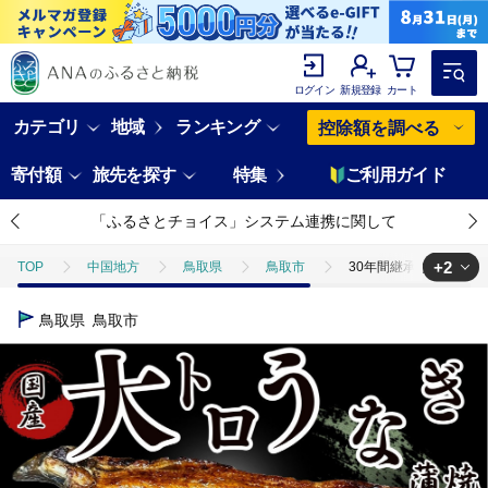
ログイン
新規登録
カート
カテゴリ
地域
ランキング
控除額を調べる
寄付額
旅先を探す
特集
ご利用ガイド
「ふるさとチョイス」システム連携に関して
+2
TOP
中国地方
鳥取県
鳥取市
30年間継承されてき
TOP
魚介類
30年間継承されてきた秘伝のタレで焼き上げたうなぎ
鳥取県
鳥取市
TOP
魚介類
うなぎ
30年間継承されてきた秘伝のタレで焼