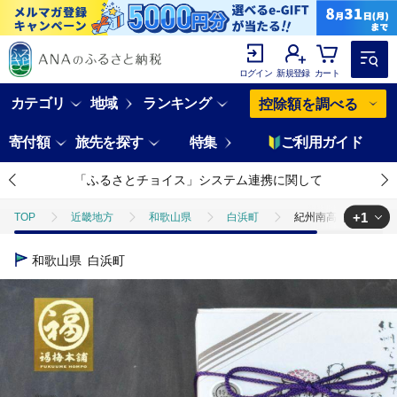
ログイン
新規登録
カート
カテゴリ
地域
ランキング
控除額を調べる
寄付額
旅先を探す
特集
ご利用ガイド
「ふるさとチョイス」システム連携に関して
+1
TOP
近畿地方
和歌山県
白浜町
紀州南高梅 梅の鏡1
TOP
加工食品
漬物・梅干
紀州南高梅 梅の鏡1段 あまみつ
和歌山県
白浜町