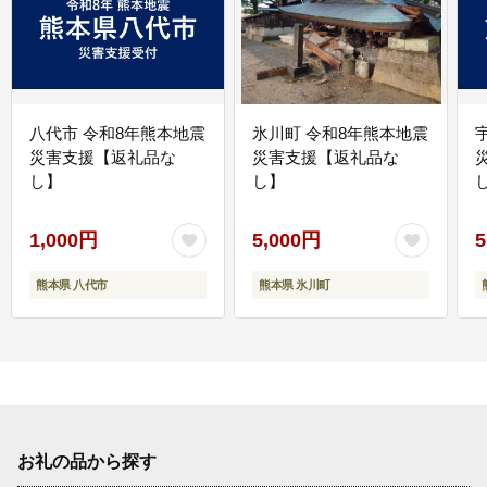
八代市 令和8年熊本地震
氷川町 令和8年熊本地震
災害支援【返礼品な
災害支援【返礼品な
し】
し】
し
1,000円
5,000円
5
熊本県 八代市
熊本県 氷川町
お礼の品から探す