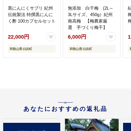
黒にんにくサプリ 紀州
無添加 白干梅 (2L～
伝統製法 特撰黒にんに
3Lサイズ、450g）紀州
く酢 100カプセルセット
南高梅 【梅農家厳
選 手づくり梅干】
22,000円
6,000円
1
和歌山県 白浜町
和歌山県 白浜町
あなたにおすすめの返礼品