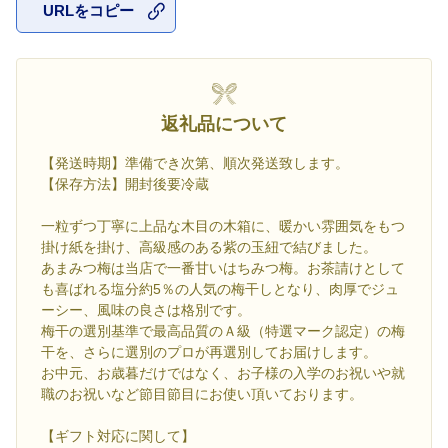
URLをコピー
お気に入
返礼品について
【発送時期】準備でき次第、順次発送致します。
【保存方法】開封後要冷蔵
一粒ずつ丁寧に上品な木目の木箱に、暖かい雰囲気をもつ
掛け紙を掛け、高級感のある紫の玉紐で結びました。
あまみつ梅は当店で一番甘いはちみつ梅。お茶請けとして
も喜ばれる塩分約5％の人気の梅干しとなり、肉厚でジュ
ーシー、風味の良さは格別です。
梅干の選別基準で最高品質のＡ級（特選マーク認定）の梅
干を、さらに選別のプロが再選別してお届けします。
お中元、お歳暮だけではなく、お子様の入学のお祝いや就
職のお祝いなど節目節目にお使い頂いております。
【ギフト対応に関して】