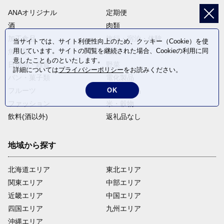
ANAオリジナル
定期便
酒
肉類
加工食品
旅行・宿泊・体験
当サイトでは、サイト利便性向上のため、クッキー（Cookie）を使
用しています。サイトの閲覧を継続された場合、Cookieの利用に同
魚介類
麺類
意したことものといたします。
日用品・雑貨
野菜
詳細については
プライバシーポリシー
をお読みください。
パン・菓子類
電化製品
フルーツ
卵・乳製品
OK
ファッション
米・穀物
飲料(酒以外)
返礼品なし
地域から探す
北海道エリア
東北エリア
関東エリア
中部エリア
近畿エリア
中国エリア
四国エリア
九州エリア
沖縄エリア