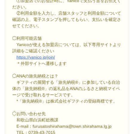
①加盟店でのお会計時に、Yanicoで支払う旨をお伝えく
ださい。
②利用金額を入力し、店舗スタッフと利用金額について
確認の上、電子スタンプを押してもらい、支払いを確定さ
せてください。
◯利用可能店舗
Yanicoが使える加盟店については、以下専用サイトより
詳細をご確認ください
https://yanico.jp/join/
＊外部サイトへ遷移します
◯ANAの旅先納税とは？
ギフティの展開する「旅先納税®」に参加している自治
体の「旅先納税®」の返礼品をANAのふるさと納税マイペ
ージで受け取れるサービスです。
*「旅先納税®」は株式会社ギフティの登録商標です。
◯お問い合わせ先
和歌山県白浜町総務課
E-mail：furusatoshirahama@town.shirahama.lg.jp
TEL：0739-43-7015