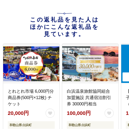
この返礼品を見た人は
ほかにこんな返礼品を
見ています。
とれとれ市場 6,000円分
白浜温泉旅館協同組合
商品券(500円×12枚) チ
加盟施設 共通宿泊割引
ケット
券 30000円相当
（
20,000円
100,000円
1
和歌山県 白浜町
和歌山県 白浜町