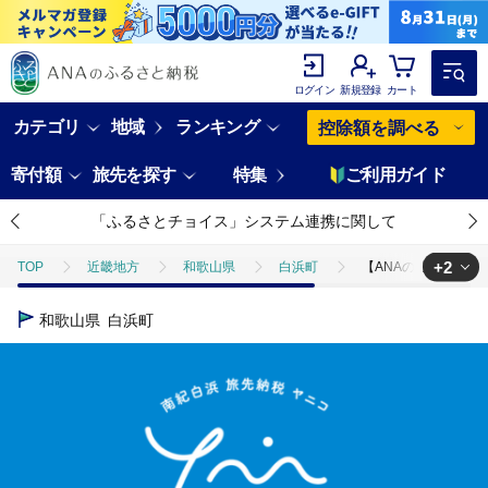
ログイン
新規登録
カート
カテゴリ
地域
ランキング
控除額を調べる
寄付額
旅先を探す
特集
ご利用ガイド
「ふるさとチョイス」システム連携に関して
+2
TOP
近畿地方
和歌山県
白浜町
【ANAの旅先納税】電子
TOP
旅行・宿泊・体験
体験チケット
【ANAの旅先納税】電子
和歌山県
白浜町
TOP
旅行・宿泊・体験
体験チケット
その他体験チケット