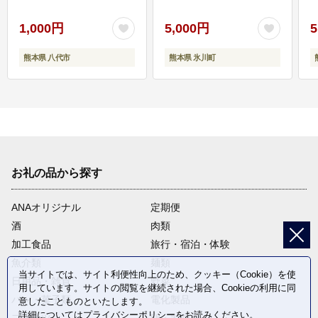
1,000円
5,000円
5
熊本県 八代市
熊本県 氷川町
お礼の品から探す
ANAオリジナル
定期便
酒
肉類
加工食品
旅行・宿泊・体験
魚介類
麺類
当サイトでは、サイト利便性向上のため、クッキー（Cookie）を使
日用品・雑貨
野菜
用しています。サイトの閲覧を継続された場合、Cookieの利用に同
パン・菓子類
電化製品
意したことものといたします。
詳細については
プライバシーポリシー
をお読みください。