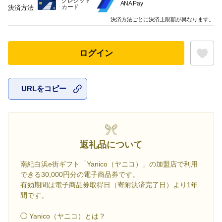
クレジット
ANA Pay
カード
決済方法
決済方法ごとに決済上限額が異なります。
ログイン
URLをコピー
お気に入
返礼品について
南紀白浜e街ギフト「Yanico（ヤニコ）」の加盟店で利用
できる30,000円分の電子商品券です。
有効期間は電子商品券取得日（寄附決済完了日）より1年
間です。
◯ Yanico（ヤニコ）とは？