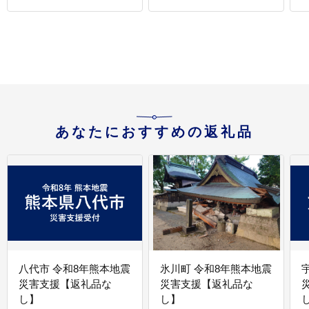
あなたにおすすめの返礼品
八代市 令和8年熊本地震
氷川町 令和8年熊本地震
災害支援【返礼品な
災害支援【返礼品な
し】
し】
し