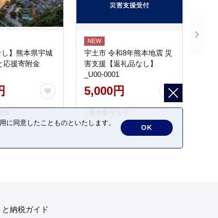
なし】熊本県宇城
宇土市 令和8年熊本地震 災
と応援寄附金
害支援【返礼品なし】
_U00-0001
円
5,000円
城市
熊本県 宇土市
の利用に同意したことものといたします。
OK
さと納税ガイド