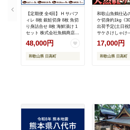
【定期便 全4回】 H サバフ
和歌山魚鶴仕込
ィレ 8枚 銀鮭切身 8枚 魚切
ケ切身約1kg《3
り身詰合せ 8枚 海鮮漬け 1
出荷予定(土日祝
セット 株式会社魚鶴商店
サケさけしゃけ--
《お申し込み月の翌月より
wsh_futstsc_30d
48,000円
17,000円
出荷開始》 和歌山県 日高
--
町 鮭 さけ 紅さけ 切り身 さ
和歌山県 日高町
和歌山県 日高町
ば 塩さば 焼き魚 焼くだけ
簡単 魚 さかな タラ サーモ
ン カンパチしらす---
wsh_uotteih_26_48000_mo4num1-
-