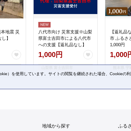
熊本地震 災
八代市向け 災害支援※山梨
【返礼品
なし】
県富士吉田市による八代市
市 ふるさ
への支援【返礼品なし】
1,000円
1,000円
1,000
山梨県 富士吉田市
熊本県 宇
kie）を使用しています。サイトの閲覧を継続された場合、Cookie
。
地域から探す
ふる