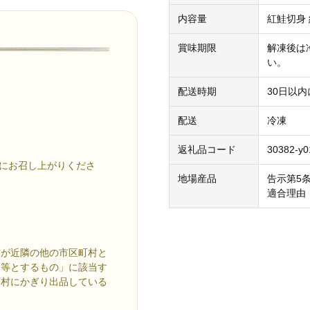
内容量
紅鮭切身 
賞味期限
解凍後は
い。
配送時期
30日以内
配送
冷凍
返礼品コード
30382-y0
めにお召し上がりくださ
地場産品
告示第5
適合理由
町村が近隣の他の市区町村と
品等とするもの」に該当す
町村にかぎり出品している