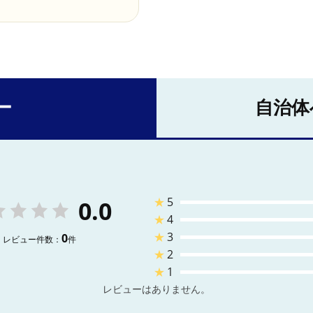
ー
自治体
★
5
0.0
★
4
★
3
0
レビュー件数：
件
★
2
★
1
レビューはありません。