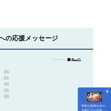
への応援メッセージ
(0)
(0)
(0)
(0)
(0)
和歌山魚鶴仕込の
天然紅サケ切身