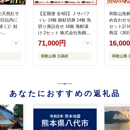
の天然紅サ
【定期便 全4回】 J サバフ
和歌山魚
0日以内に
ィレ 14枚 銀鮭切身 14枚 魚
め合わせセッ
除く)》鮭
切り身詰合せ 16枚 海鮮漬
セット計1
-
け 2セット 株式会社魚鶴商
商店《30
_25_17000_1kg-
店《お申し込み月の翌月よ
(土日祝除く
71,000円
16,00
り出荷開始》 和歌山県 日
wsh_fuot9
高町 鮭 さけ 紅さけ 切り身
--
和歌山県 日高町
和歌山県 
さば 塩さば 焼き魚 焼くだ
け 簡単 魚 さかな タラ サー
モン カンパチしらす---
wsh_uotteij_26_71000_mo4num1-
--
あなたにおすすめの返礼品