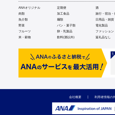
ANAオリジナル
定期便
酒
肉類
加工食品
旅行・宿泊・
魚介類
麺類
日用品・雑貨
野菜
パン・菓子類
電化製品
フルーツ
卵・乳製品
ファッション
米・穀物
飲料(酒以外)
返礼品なし
会社概要
利用者情報の