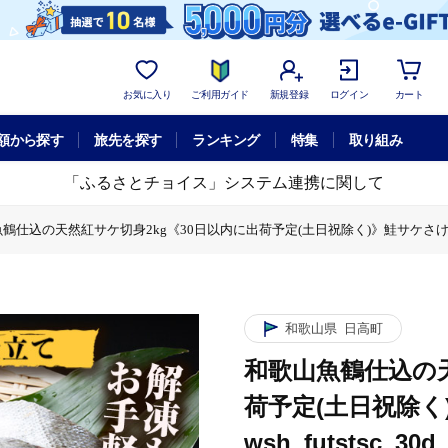
お気に入り
ご利用ガイド
新規登録
ログイン
カート
額から探す
旅先を探す
ランキング
特集
取り組み
「ふるさとチョイス」システム連携に関して
仕込の天然紅サケ切身2kg《30日以内に出荷予定(土日祝除く)》鮭サケさけしゃけ---wsh_
に出荷予定(土日祝除く)》鮭サケさけしゃけ---wsh_futstsc_30d_25_29000
g《30日以内に出荷予定(土日祝除く)》鮭サケさけしゃけ---wsh_futstsc_30d_2
込の天然紅サケ切身2kg《30日以内に出荷予定(土日祝除く)》鮭サケさけしゃけ---wsh_fu
和歌山県
日高町
和歌山魚鶴仕込の天
荷予定(土日祝除く
wsh_futstsc_30d_