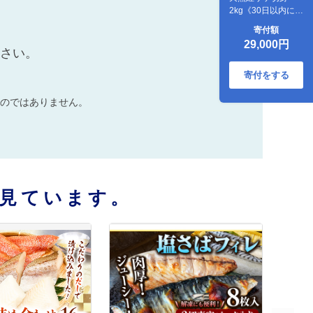
2kg《30日以内に出
荷予定(土日祝除
寄付額
く)》鮭サケさけし
29,000円
ゃけ---
ださい。
wsh_futstsc_30d_25
--
寄付をする
のではありません。
見ています。