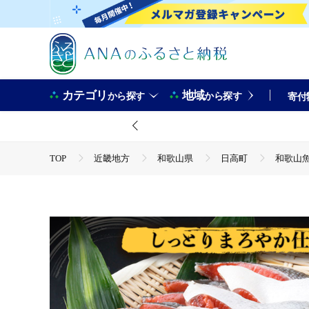
カテゴリ
地域
から探す
から探す
寄付
TOP
近畿地方
和歌山県
日高町
和歌山魚鶴
TOP
魚介類
和歌山魚鶴仕込の天然紅サケ切身2kg《30日以内
TOP
魚介類
鮮魚
和歌山魚鶴仕込の天然紅サケ切身2k
TOP
魚介類
鮮魚
ほかの鮮魚
和歌山魚鶴仕