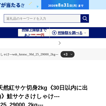
控除上限額まで
控除額を調べる
あと
***,***円
+3
futstsc_30d_25_29000_2kg---
_2kg---
5_29000_2kg---
tstsc_30d_25_29000_2kg---
然紅サケ切身2kg《30日以内に出
)》鮭サケさけしゃけ---
25_29000_2kg---