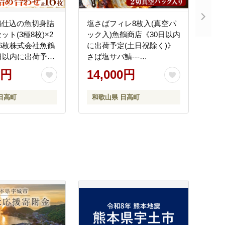
鶴仕込の魚切身詰
塩さばフィレ8枚入(真空パ
ト(3種8枚)×2
ック入)魚鶴商店《30日以内
6枚株式会社魚鶴
に出荷予定(土日祝除く)》
日以内に出荷予定
さば塩サバ鯖---
)》魚切り身---
wsh_futssbf_30d_25_14000_8p-
0円
14,000円
_30d_25_16000_2s-
--
日高町
和歌山県 日高町