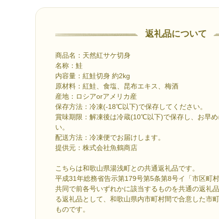
返礼品について
商品名：天然紅サケ切身
名称：鮭
内容量：紅鮭切身 約2kg
原材料：紅鮭、食塩、昆布エキス、梅酒
産地：ロシアorアメリカ産
保存方法：冷凍(-18℃以下)で保存してください。
賞味期限：解凍後は冷蔵(10℃以下)で保存し、お早
い。
配送方法：冷凍便でお届けします。
提供元：株式会社魚鶴商店
こちらは和歌山県湯浅町との共通返礼品です。
平成31年総務省告示第179号第5条第8号イ「市区
共同で前各号いずれかに該当するものを共通の返礼
る返礼品として、和歌山県内市町村間で合意した市
ものです。