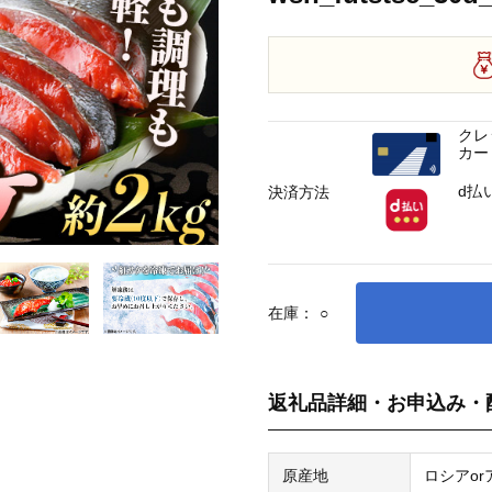
クレ
カー
d払
決済方法
在庫：
○
返礼品詳細・お申込み・
原産地
ロシアo