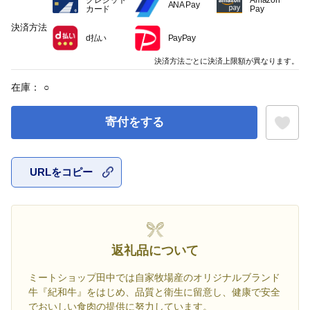
クレジット
Amazon
ANA Pay
カード
Pay
決済方法
d払い
PayPay
決済方法ごとに決済上限額が異なります。
在庫：
○
寄付をする
URLをコピー
お気に入
返礼品について
ミートショップ田中では自家牧場産のオリジナルブランド
牛『紀和牛』をはじめ、品質と衛生に留意し、健康で安全
でおいしい食肉の提供に努力しています。