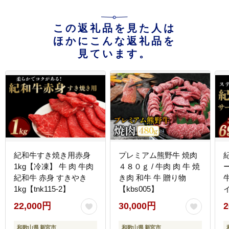
この返礼品を見た人は
ほかにこんな返礼品を
見ています。
紀和牛すき焼き用赤身
プレミアム熊野牛 焼肉
1kg【冷凍】 牛 肉 牛肉
４８０ｇ / 牛肉 肉 牛 焼
紀和牛 赤身 すきやき
き肉 和牛 牛 贈り物
1kg【tnk115-2】
【kbs005】
イ
22,000円
30,000円
2
和歌山県 新宮市
和歌山県 新宮市