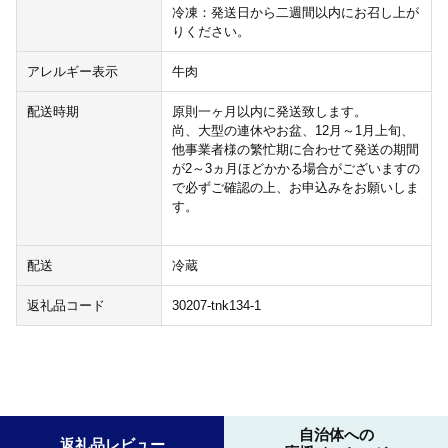
冷凍：発送日から二週間以内にお召し上が
りください。
アレルギー表示
牛肉
配送時期
原則一ヶ月以内に発送致します。
尚、大型の連休やお盆、12月～1月上旬、
他事業者様の繁忙期に合わせて発送の期間
が2～3ヵ月ほどかかる場合がございますの
で必ずご確認の上、お申込みをお願いしま
す。
配送
冷蔵
返礼品コード
30207-tnk134-1
自治体への
返礼品レビュー