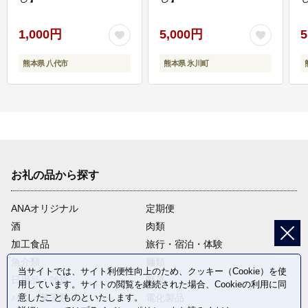
1,000円
5,000円
5
熊本県 八代市
熊本県 氷川町
お礼の品から探す
ANAオリジナル
定期便
酒
肉類
加工食品
旅行・宿泊・体験
魚介類
麺類
当サイトでは、サイト利便性向上のため、クッキー（Cookie）を使
日用品・雑貨
野菜
用しています。サイトの閲覧を継続された場合、Cookieの利用に同
パン・菓子類
電化製品
意したことものといたします。