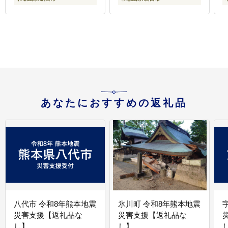
あなたにおすすめの返礼品
八代市 令和8年熊本地震
氷川町 令和8年熊本地震
災害支援【返礼品な
災害支援【返礼品な
し】
し】
し