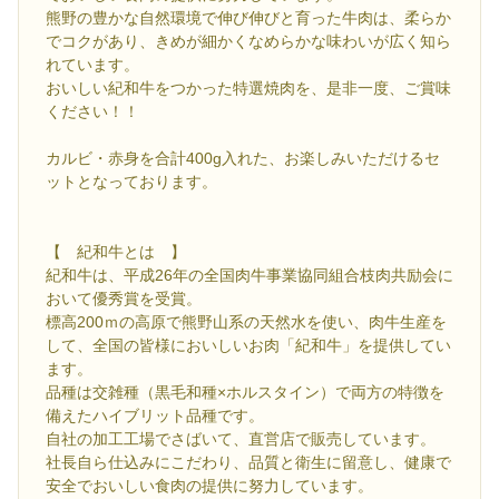
熊野の豊かな自然環境で伸び伸びと育った牛肉は、柔らか
でコクがあり、きめが細かくなめらかな味わいが広く知ら
れています。
おいしい紀和牛をつかった特選焼肉を、是非一度、ご賞味
ください！！
カルビ・赤身を合計400g入れた、お楽しみいただけるセ
ットとなっております。
【 紀和牛とは 】
紀和牛は、平成26年の全国肉牛事業協同組合枝肉共励会に
おいて優秀賞を受賞。
標高200ｍの高原で熊野山系の天然水を使い、肉牛生産を
して、全国の皆様においしいお肉「紀和牛」を提供してい
ます。
品種は交雑種（黒毛和種×ホルスタイン）で両方の特徴を
備えたハイブリット品種です。
自社の加工工場でさばいて、直営店で販売しています。
社長自ら仕込みにこだわり、品質と衛生に留意し、健康で
安全でおいしい食肉の提供に努力しています。