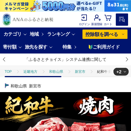
ログイン
新規登録
カート
カテゴリ
地域
ランキング
控除額を調べる
寄付額
旅先を探す
特集
ご利用ガイド
「ふるさとチョイス」システム連携に関して
+2
TOP
近畿地方
和歌山県
新宮市
紀和牛 焼肉赤身＆カルビ 
TOP
肉
牛肉
紀和牛 焼肉赤身＆カルビ 合計400g 【冷蔵】/ 牛 
和歌山県
新宮市
TOP
肉
牛肉
焼肉(牛肉)
紀和牛 焼肉赤身＆カルビ 合計40