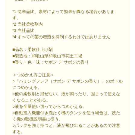
*1 従来品比、素材によって効果が異なる場合がありま
す。
*2 当社柔軟剤内
*3 当社品比
*4 すべての菌の増殖を抑制するわけではありません
■品名：柔軟仕上げ剤
■製造地：和歌山県和歌山市花王工場
■香り・色・味：サボン デ サボンの香り
＜つめかえ方ご注意＞
○「ハミングフレア（サボン デ サボンの香り）」のボトル
につめかえる。
○他の柔軟剤と混ぜない。液が濁ったり、固まって使えな
くなることがある。
○液を全量使い切ってからつめかえる。
○自動投入機能付き洗たく機のタンクを使う場合は、洗た
く機の取扱説明書に従う。
○パックを強く持つと、液が飛び出ることがあるので注意
する。