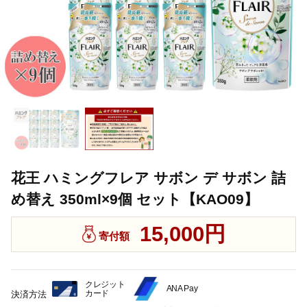
花王 ハミングフレア サボン デ サボン 詰
め替え 350ml×9個 セット【KAO09】
15,000円
寄付額
クレジット
ANA Pay
カード
決済方法