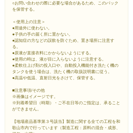
○お問い合わせの際に必要な場合があるため、このパック
を保管する。
＜使用上の注意＞
●用途外に使わない。
●子供の手の届く所に置かない。
●認知症の方などの誤飲を防ぐため、置き場所に注意す
る。
●原液が直接衣料にかからないようにする。
●使用の時は、液が目に入らないように注意する。
●柔軟仕上げ剤の投入口や、自動投入機能付き洗たく機の
タンクを使う場合は、洗たく機の取扱説明書に従う。
●高温や低温、直射日光をさけて、保管する。
■注意事項/その他
※画像はイメージです。
※到着希望日（時期）・ご不在日等のご指定は、承ること
ができません。
【地場産品基準第３号該当】製造に関する全ての工程を和
歌山市内で行っています（製造工程：原料の混合・成形、