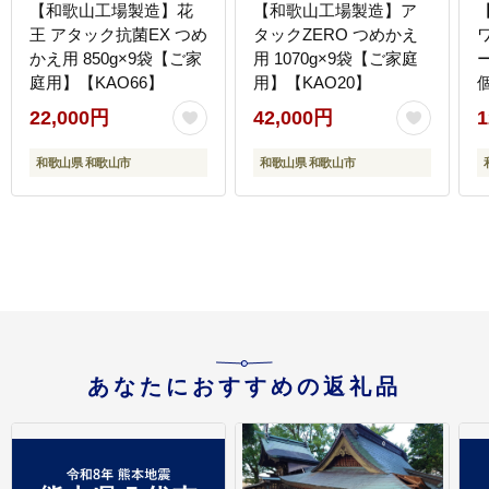
【和歌山工場製造】花
【和歌山工場製造】ア
王 アタック抗菌EX つめ
タックZERO つめかえ
かえ用 850g×9袋【ご家
用 1070g×9袋【ご家庭
ー
庭用】【KAO66】
用】【KAO20】
22,000円
42,000円
1
和歌山県 和歌山市
和歌山県 和歌山市
あなたにおすすめの返礼品