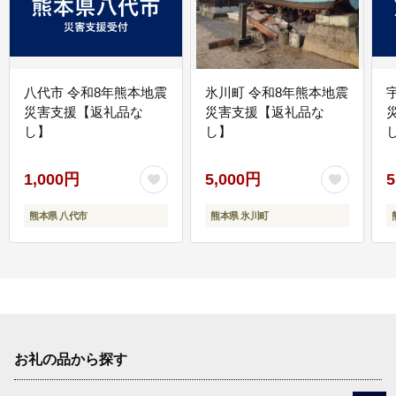
八代市 令和8年熊本地震
氷川町 令和8年熊本地震
災害支援【返礼品な
災害支援【返礼品な
し】
し】
し
1,000円
5,000円
5
熊本県 八代市
熊本県 氷川町
お礼の品から探す