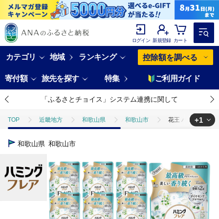
ログイン
新規登録
カート
カテゴリ
地域
ランキング
控除額を調べる
寄付額
旅先を探す
特集
ご利用ガイド
「ふるさとチョイス」システム連携に関して
+1
TOP
近畿地方
和歌山県
和歌山市
花王 ハミングフレア 
TOP
日用品・雑貨
ほかの雑貨・日用品
花王 ハミングフレア 
和歌山県
和歌山市