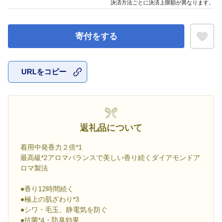
決済方法ごとに決済上限額が異なります。
寄付をする
URLをコピー
お気に入
返礼品について
着用中発香力２倍*1
最高級*2アロマバランスで美しい香り続くダイアモンドア
ロマ製法
●香り12時間続く
●極上の肌ざわり*3
●シワ・毛玉、静電気を防ぐ
●抗菌*4・防臭効果