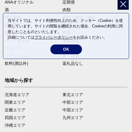
ANAオリジナル
定期便
酒
肉類
加工食品
旅行・宿泊・体験
当サイトでは、サイト利便性向上のため、クッキー（Cookie）を使
魚介類
麺類
用しています。サイトの閲覧を継続された場合、Cookieの利用に同
意したことものといたします。
日用品・雑貨
野菜
詳細については
プライバシーポリシー
をお読みください。
パン・菓子類
電化製品
フルーツ
卵・乳製品
OK
ファッション
米・穀物
飲料(酒以外)
返礼品なし
地域から探す
北海道エリア
東北エリア
関東エリア
中部エリア
近畿エリア
中国エリア
四国エリア
九州エリア
沖縄エリア