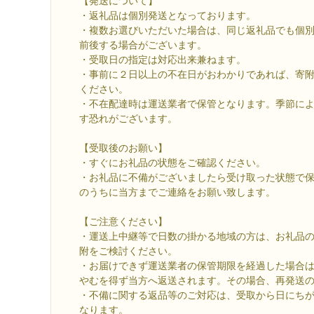
【発送について】
・返礼品は個別発送となっております。
・複数お選びいただいた場合は、同じ返礼品でも個
前後する場合がございます。
・受取日の指定は対応出来兼ねます。
・事前に２日以上の不在日がおわかりであれば、寄
ください。
・不在配達時は運送業者で保管となります。季節に
す恐れがございます。
【受取後のお願い】
・すぐにお礼品の状態をご確認ください。
・お礼品に不備がございましたら受け取った状態で
のうちに当方までご連絡をお願い致します。
【ご注意ください】
・運送上中継等で日数の掛かる地域の方は、お礼品
附をご検討ください。
・お届けできず運送業者の保管期限を経過した場合
やむを得ず当方へ返送されます。その場合、再発送
・不備に関する返品等のご対応は、受取から日にち
なります。