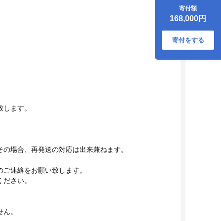
まご 玉子 生卵 鶏卵
寄付額
生たまご たまごか
168,000円
けごはん 卵焼き 目
玉焼き 冷蔵 チルド
古都風雅ファーム
寄付をする
奈良県 宇陀市 ふる
さと納税
致します。
その場合、再発送の対応は出来兼ねます。
のご連絡をお願い致します。
ください。
せん。