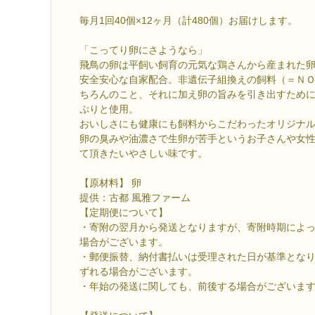
毎月1回40個×12ヶ月（計480個）お届けします。
「こってり卵にさようなら」
飛鳥の卵は平飼い飼育の元気な鶏さんから産まれた
安全安心な自家配合。非遺伝子組換えの飼料（＝ＮＯ
ちろんのこと、それに加え卵の旨みを引き出すため
ぷりと使用。
おいしさにも健康にも飼料からこだわったオリジナ
卵の臭みや油濃さで生卵が苦手というお子さんや女
て頂きたいやさしい味です。
【原材料】 卵
提供：古都 風雅ファーム
【定期便について】
・寄附の翌月から発送となりますが、寄附時期によ
場合がございます。
・郵便振替、納付書払いは受理された日が基準とな
ずれる場合がございます。
・年始の発送に関しても、前後する場合がございま