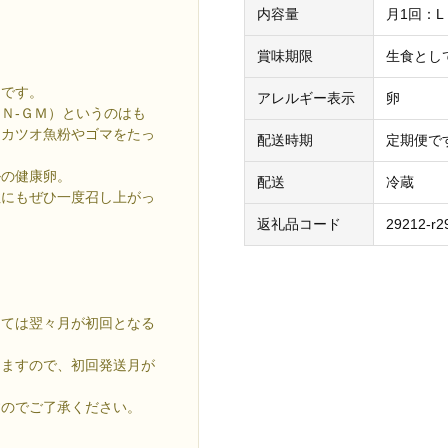
内容量
月1回：L
賞味期限
生食とし
卵です。
アレルギー表示
卵
Ｎ-ＧＭ）というのはも
にカツオ魚粉やゴマをたっ
配送時期
定期便で
ルの健康卵。
配送
冷蔵
性にもぜひ一度召し上がっ
返礼品コード
29212-r2
っては翌々月が初回となる
りますので、初回発送月が
すのでご了承ください。