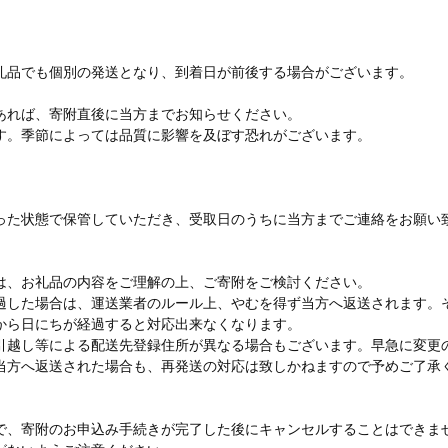
礼品でも個別の発送となり、到着日が前後する場合がございます。
あれば、寄附直後に当方までお知らせください。
す。季節によっては品質に影響を及ぼす恐れがございます。
。
った状態で保管していただき、受取日のうちに当方までご連絡をお願い
は、お礼品の内容をご理解の上、ご寄附をご検討ください。
過した場合は、運送業者のルール上、やむを得ず当方へ返送されます。
から日にちが経過すると対応出来なくなります。
引越し等による配送先登録住所が異なる場合もございます。早急に変更
当方へ返送された場合も、再発送の対応は致しかねますので予めご了承
で、寄附のお申込み手続きが完了した後にキャンセルすることはできま