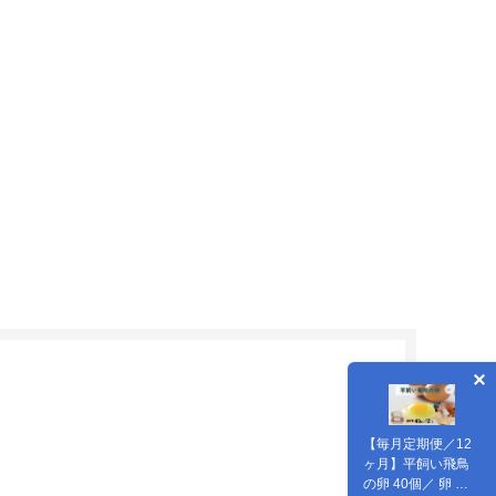
【毎月定期便／12
ヶ月】平飼い飛鳥
の卵 40個／ 卵 た