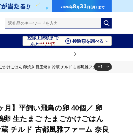
控除上限額まで
控除額を調べる
あと
***,***円
+1
まごかけごはん 卵焼き 目玉焼き 冷蔵 チルド 古都風雅ファーム 奈良県 宇陀市
ファーム 奈良県 宇陀市 ふるさと納税
ヶ月】平飼い飛鳥の卵 40個／ 卵
 鶏卵 生たまご たまごかけごはん
冷蔵 チルド 古都風雅ファーム 奈良