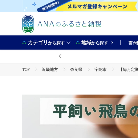
カテゴリ
地域
から探す
から探す
寄付
TOP
近畿地方
奈良県
宇陀市
【毎月定期
TOP
卵・乳製品
卵
【毎月定期便／12ヶ月】平飼い飛鳥の卵 40個／ 卵 たまご 玉子 