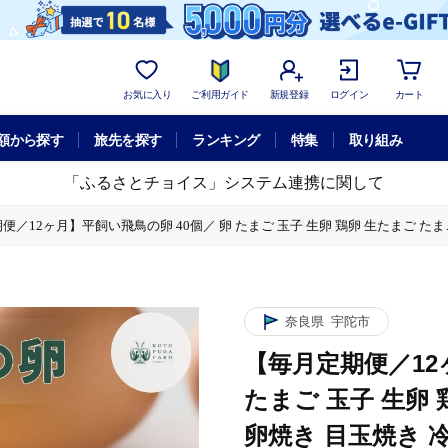
お気に入り
ご利用ガイド
新規登録
ログイン
カート
額から探す
旅先を探す
ランキング
特集
取り組み
「ふるさとチョイス」システム連携に関して
便／12ヶ月】平飼い飛鳥の卵 40個／ 卵 たまご 玉子 生卵 鶏卵 生たまご た
生卵 鶏卵 生たまご たまごかけごはん 卵焼き 目玉焼き 冷蔵 チルド 古都風雅
奈良県
宇陀市
【毎月定期便／12
たまご 玉子 生卵
卵焼き 目玉焼き 