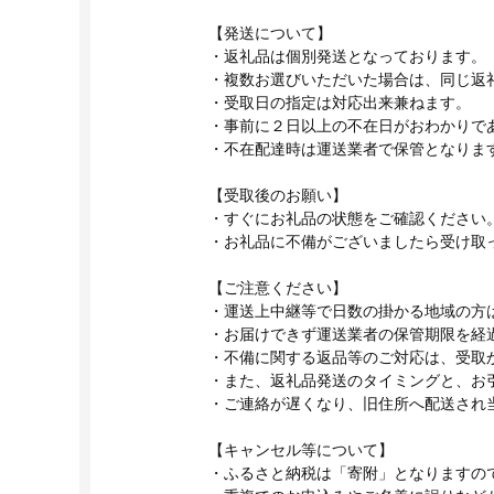
【発送について】
・返礼品は個別発送となっております。
・複数お選びいただいた場合は、同じ返
・受取日の指定は対応出来兼ねます。
・事前に２日以上の不在日がおわかりで
・不在配達時は運送業者で保管となりま
【受取後のお願い】
・すぐにお礼品の状態をご確認ください
・お礼品に不備がございましたら受け取
【ご注意ください】
・運送上中継等で日数の掛かる地域の方
・お届けできず運送業者の保管期限を経
・不備に関する返品等のご対応は、受取
・また、返礼品発送のタイミングと、お
・ご連絡が遅くなり、旧住所へ配送され
【キャンセル等について】
・ふるさと納税は「寄附」となりますの