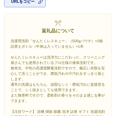
URLをコピー
お気に入
返礼品について
洗濯用洗剤「せんたくレスキュー」（500gパウチ）×3個
詰替えボトル（中身は入っていません）×1本
せんたくレスキューは洗浄力にこだわった、クリーニング
屋さんでも使用されているプロ仕様の液体洗剤です。
無蛍光、中性の高濃度酵素洗剤ですので、幅広い衣類を安
心して洗うことができ、襟垢汚れや汗汚れをすっきり落と
します。
通常の洗濯はもちろん、頑固なシミ・襟垢汚れに直接塗る
ことで、シミ抜きとしても使用できます。
また無香料ですので、柔軟剤の香りをそのまま感じる事が
できます。
【注目ワード】 浴槽 掃除 除菌 洗浄 詰替 ギフト 洗濯洗剤