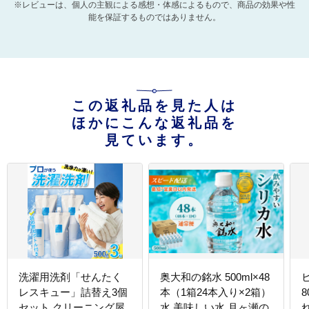
※レビューは、個人の主観による感想・体感によるもので、商品の効果や性
能を保証するものではありません。
この返礼品を見た人は
ほかにこんな返礼品を
見ています。
洗濯用洗剤「せんたく
奥大和の銘水 500ml×48
レスキュー」詰替え3個
本（1箱24本入り×2箱）
8
セット クリーニング屋
水 美味しい水 月ヶ瀬の