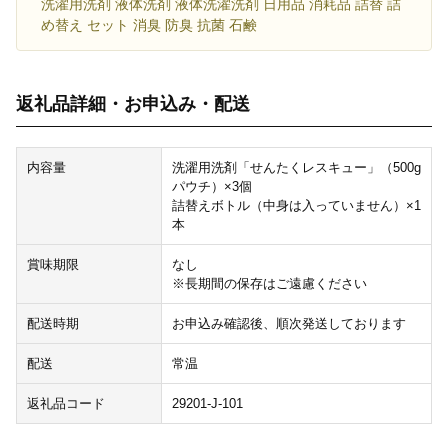
洗濯用洗剤 液体洗剤 液体洗濯洗剤 日用品 消耗品 詰替 詰
め替え セット 消臭 防臭 抗菌 石鹸
返礼品詳細・お申込み・配送
内容量
洗濯用洗剤「せんたくレスキュー」（500g
パウチ）×3個
詰替えボトル（中身は入っていません）×1
本
賞味期限
なし
※長期間の保存はご遠慮ください
配送時期
お申込み確認後、順次発送しております
配送
常温
返礼品コード
29201-J-101