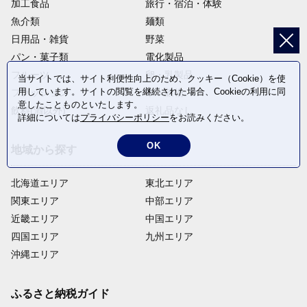
加工食品
旅行・宿泊・体験
魚介類
麺類
日用品・雑貨
野菜
パン・菓子類
電化製品
フルーツ
卵・乳製品
当サイトでは、サイト利便性向上のため、クッキー（Cookie）を使
用しています。サイトの閲覧を継続された場合、Cookieの利用に同
ファッション
米・穀物
意したことものといたします。
飲料(酒以外)
返礼品なし
詳細については
プライバシーポリシー
をお読みください。
OK
地域から探す
北海道エリア
東北エリア
関東エリア
中部エリア
近畿エリア
中国エリア
四国エリア
九州エリア
沖縄エリア
ふるさと納税ガイド