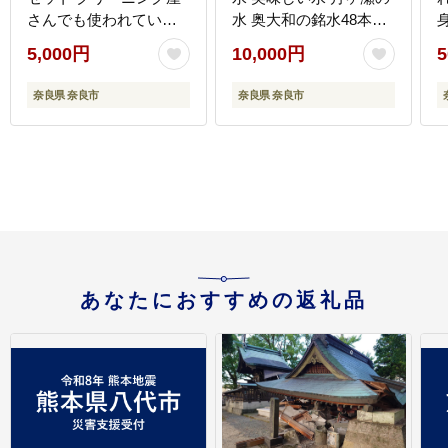
さんでも使われていま
水 奥大和の銘水48本セ
す J-101
ット シリカ水 軟水 賞味
5,000円
10,000円
5
期限2年 長期間保存可能
永伸商事株式会社
肉
奈良県 奈良市
奈良県 奈良市
あなたにおすすめの返礼品