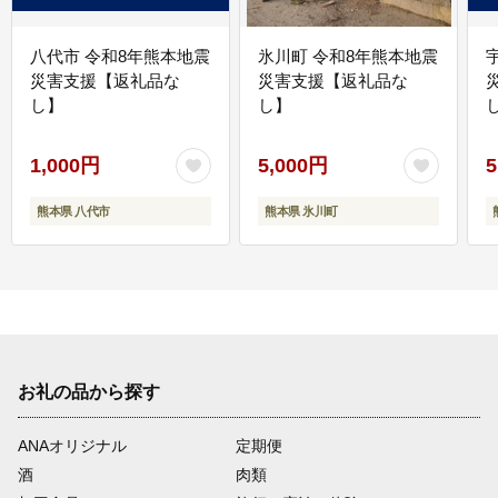
八代市 令和8年熊本地震
氷川町 令和8年熊本地震
災害支援【返礼品な
災害支援【返礼品な
し】
し】
し
1,000円
5,000円
5
熊本県 八代市
熊本県 氷川町
お礼の品から探す
ANAオリジナル
定期便
酒
肉類