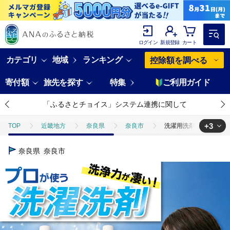
ログイン
新規登録
カート
カテゴリ
地域
ランキング
控除額を調べる
寄付額
旅先を探す
特集
ご利用ガイド
「ふるさとチョイス」システム連携に関して
+3
TOP
近畿地方
奈良県
奈良市
洗濯用洗剤「せんたくレ
TOP
日用品・雑貨
美容雑貨
洗濯用洗剤「せんたくレスキュー
奈良県
奈良市
TOP
日用品・雑貨
ほかの雑貨・日用品
洗濯用洗剤「せんた
TOP
ファッション
その他ファッション
洗濯用洗剤「せんた