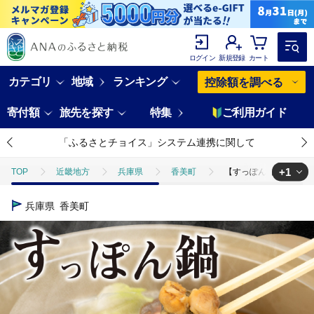
ログイン
新規登録
カート
カテゴリ
地域
ランキング
控除額を調べる
寄付額
旅先を探す
特集
ご利用ガイド
「ふるさとチョイス」システム連携に関して
+1
TOP
近畿地方
兵庫県
香美町
【すっぽん 鍋セット（す
TOP
加工食品
惣菜・レトルト
【すっぽん 鍋セット（すっぽ
兵庫県
香美町