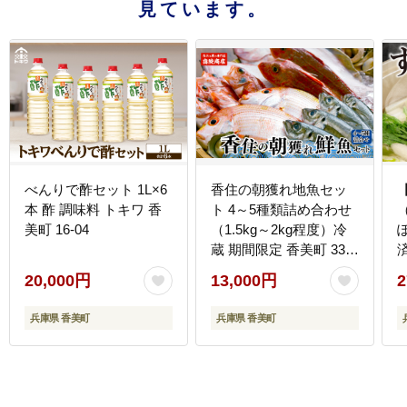
見ています。
べんりで酢セット 1L×6
香住の朝獲れ地魚セッ
本 酢 調味料 トキワ 香
ト 4～5種類詰め合わせ
美町 16-04
（1.5kg～2kg程度）冷
蔵 期間限定 香美町 33-
済 冷凍】 
11
7
20,000円
13,000円
2
兵庫県 香美町
兵庫県 香美町