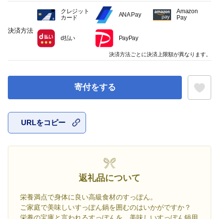
クレジット
Amazon
ANA Pay
カード
Pay
決済方法
d払い
PayPay
決済方法ごとに決済上限額が異なります。
寄付をする
URLをコピー
お気に入
返礼品について
栄養満点で身体に良い高級食材のすっぽん。
ご家庭で美味しいすっぽん鍋を囲むのはいかがですか？
栄養の宝庫と言われるすっぽんを、美味しいすっぽん鍋用