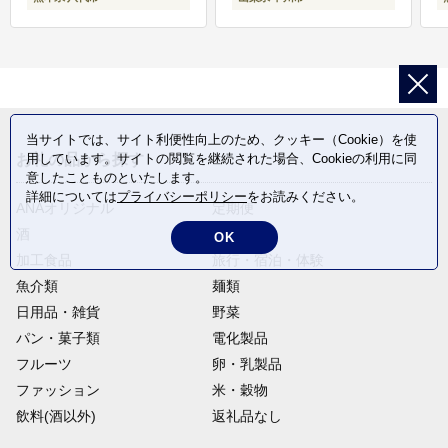
当サイトでは、サイト利便性向上のため、クッキー（Cookie）を使
用しています。サイトの閲覧を継続された場合、Cookieの利用に同
お礼の品から探す
意したことものといたします。
詳細については
プライバシーポリシー
をお読みください。
ANAオリジナル
定期便
酒
肉類
OK
加工食品
旅行・宿泊・体験
魚介類
麺類
日用品・雑貨
野菜
パン・菓子類
電化製品
フルーツ
卵・乳製品
ファッション
米・穀物
飲料(酒以外)
返礼品なし