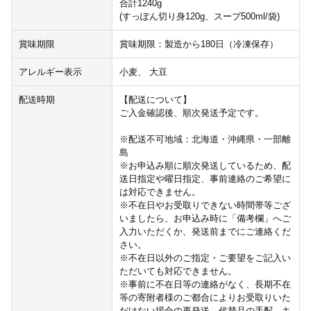
合計1240g
(すっぽん切り身120g、スープ500ml/袋)
賞味期限
賞味期限：製造から180日（冷凍保存）
アレルギー表示
小麦、 大豆
配送時期
【配送について】
ご入金確認後、順次発送予定です。
※配送不可地域：北海道・沖縄県・一部離
島
※お申込み順に順次発送しているため、配
送日指定や曜日指定、事前連絡のご希望に
は対応できません。
※不在日やお受取りできない時間帯等ござ
いましたら、お申込み時に「備考欄」へご
入力いただくか、発送前までにご連絡くだ
さい。
※不在日以外のご指定・ご要望をご記入い
ただいても対応できません。
※事前に不在日等の連絡がなく、長期不在
等の寄附者様のご都合によりお受取りいた
だけない場合の再発送、代替品の手配、キ