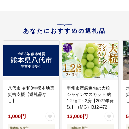
あなたにおすすめの返礼品
八代市 令和8年熊本地震
甲州市産厳選旬の大粒
災害支援【返礼品な
シャインマスカット 約
し】
1.2kg 2～3房【2027年発
送】（MG）B12-472
1,000円
13,000円
5
熊本県 八代市
山梨県 甲州市