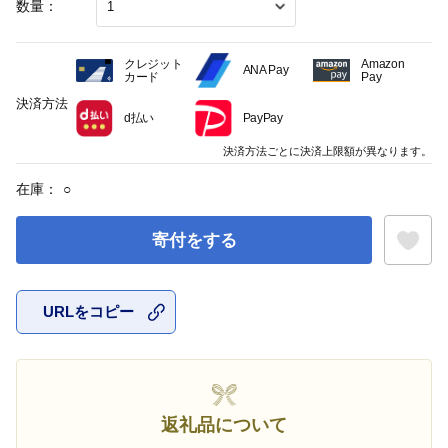
数量：
クレジット
Amazon
ANA Pay
カード
Pay
決済方法
d払い
PayPay
決済方法ごとに決済上限額が異なります。
在庫：
○
寄付をする
URLをコピー
お気に入
返礼品について