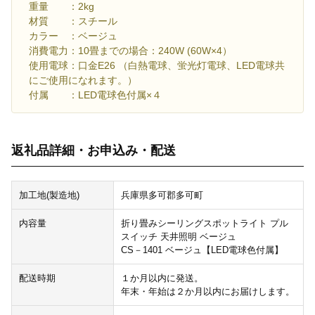
重量 ：2kg
材質 ：スチール
カラー ：ベージュ
消費電力：10畳までの場合：240W (60W×4）
使用電球：口金E26 （白熱電球、蛍光灯電球、LED電球共
にご使用になれます。）
付属 ：LED電球色付属×４
返礼品詳細・お申込み・配送
加工地(製造地)
兵庫県多可郡多可町
内容量
折り畳みシーリングスポットライト プル
スイッチ 天井照明 ベージュ
CS－1401 ベージュ【LED電球色付属】
配送時期
１か月以内に発送。
年末・年始は２か月以内にお届けします。