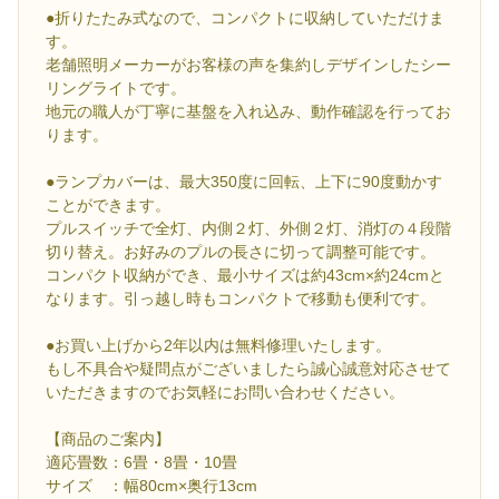
●折りたたみ式なので、コンパクトに収納していただけま
す。
老舗照明メーカーがお客様の声を集約しデザインしたシー
リングライトです。
地元の職人が丁寧に基盤を入れ込み、動作確認を行ってお
ります。
●ランプカバーは、最大350度に回転、上下に90度動かす
ことができます。
プルスイッチで全灯、内側２灯、外側２灯、消灯の４段階
切り替え。お好みのプルの長さに切って調整可能です。
コンパクト収納ができ、最小サイズは約43cm×約24cmと
なります。引っ越し時もコンパクトで移動も便利です。
●お買い上げから2年以内は無料修理いたします。
もし不具合や疑問点がございましたら誠心誠意対応させて
いただきますのでお気軽にお問い合わせください。
【商品のご案内】
適応畳数：6畳・8畳・10畳
サイズ ：幅80cm×奥行13cm