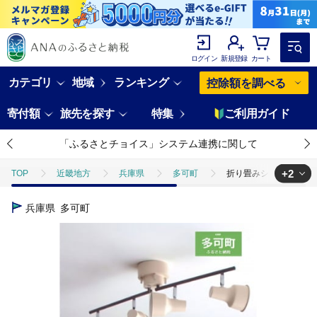
ログイン
新規登録
カート
カテゴリ
地域
ランキング
控除額を調べる
寄付額
旅先を探す
特集
ご利用ガイド
「ふるさとチョイス」システム連携に関して
+2
TOP
近畿地方
兵庫県
多可町
折り畳みシーリングライト
TOP
日用品・雑貨
インテリア雑貨
折り畳みシーリングライト 
兵庫県
多可町
TOP
電化製品
照明器具
折り畳みシーリングライト プルスイッ