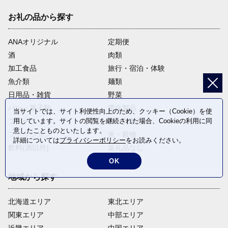
お礼の品から探す
ANAオリジナル
定期便
酒
肉類
加工食品
旅行・宿泊・体験
魚介類
麺類
日用品・雑貨
野菜
パン・菓子類
電化製品
当サイトでは、サイト利便性向上のため、クッキー（Cookie）を使
フルーツ
卵・乳製品
用しています。サイトの閲覧を継続された場合、Cookieの利用に同
意したことものといたします。
ファッション
米・穀物
詳細については
プライバシーポリシー
をお読みください。
飲料(酒以外)
返礼品なし
OK
地域から探す
北海道エリア
東北エリア
関東エリア
中部エリア