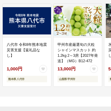
八代市 令和8年熊本地震
甲州市産厳選旬の大粒
災害支援【返礼品な
シャインマスカット 約
し】
1.2kg 2～3房【2027年発
送】（MG）B12-472
1,000円
13,000円
5
熊本県 八代市
山梨県 甲州市