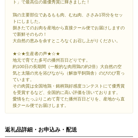
ト」で最高位の最優秀賞に輝きました！
鶏の主要部位であるもも肉、むね肉、ささみ1羽分をセッ
トにしました。
捌きたてのお肉を産地から直接クール便でお届けしますの
で新鮮そのもの！
大自然の恵みを余すところなくお召し上がりください。
★☆★生産者の声★☆★
地元で育てた多可の播州百日どりです。
約100日の長期間（一般的な肉用鶏の約2倍）大自然の空
気と太陽の光を浴びながら（解放平飼鶏舎）のびのび育っ
ています。
その肉質は全国地鶏・銘柄鶏好感度コンテストにて優秀賞
を受賞するなど、全国的に高い評価を頂いております。
愛情をたっぷりこめて育てた播州百日どりを、産地から直
接クール便でお届けします。
返礼品詳細・お申込み・配送