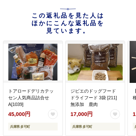
この返礼品を見た人は
ほかにこんな返礼品を
見ています。
トアロードデリカテッ
ジビエのドッグフード
セン人気商品詰合せ
ドライフード 3袋 [211]
種
A[1039]
無添加 鹿肉
45,000円
17,000円
1
兵庫県 多可町
兵庫県 多可町