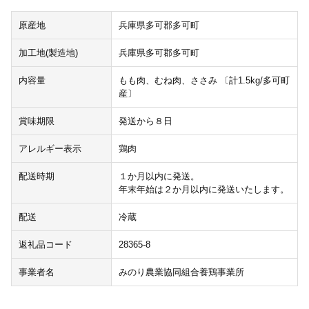
原産地
兵庫県多可郡多可町
加工地(製造地)
兵庫県多可郡多可町
内容量
もも肉、むね肉、ささみ 〔計1.5kg/多可町
産〕
賞味期限
発送から８日
アレルギー表示
鶏肉
配送時期
１か月以内に発送。
年末年始は２か月以内に発送いたします。
配送
冷蔵
返礼品コード
28365-8
事業者名
みのり農業協同組合養鶏事業所