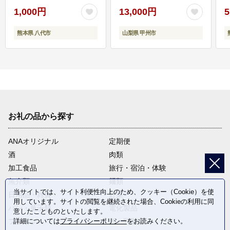
1,000円
13,000円
5
熊本県 八代市
山梨県 甲州市
お礼の品から探す
ANAオリジナル
定期便
酒
肉類
加工食品
旅行・宿泊・体験
魚介類
麺類
当サイトでは、サイト利便性向上のため、クッキー（Cookie）を使
日用品・雑貨
野菜
用しています。サイトの閲覧を継続された場合、Cookieの利用に同
パン・菓子類
電化製品
意したことものといたします。
詳細については
プライバシーポリシー
をお読みください。
フルーツ
卵・乳製品