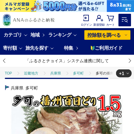
ログイン
新規登録
カート
カテゴリ
地域
ランキング
控除額を調べる
寄付額
旅先を探す
特集
ご利用ガイド
「ふるさとチョイス」システム連携に関して
+1
TOP
近畿地方
兵庫県
多可町
多可の播州百日どり正肉セ
TOP
肉
鶏肉
多可の播州百日どり正肉セット[008]
兵庫県
多可町