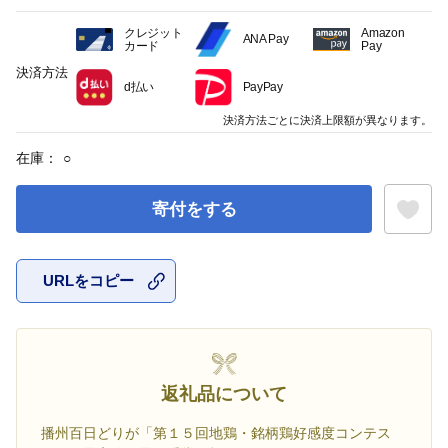
クレジット
Amazon
ANA Pay
カード
Pay
決済方法
d払い
PayPay
決済方法ごとに決済上限額が異なります。
在庫：
○
寄付をする
URLをコピー
お気に入
返礼品について
播州百日どりが「第１５回地鶏・銘柄鶏好感度コンテス