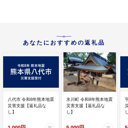
あなたにおすすめの返礼品
八代市 令和8年熊本地震
氷川町 令和8年熊本地震
災害支援【返礼品な
災害支援【返礼品な
し】
し】
し
1,000円
5,000円
5