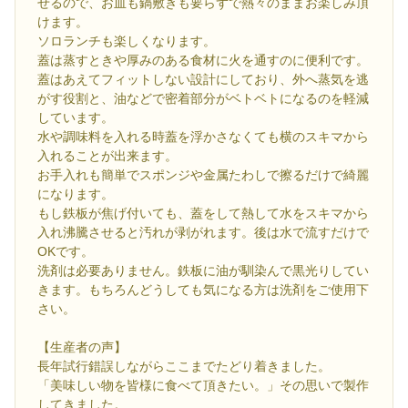
せるので、お皿も鍋敷きも要らずで熱々のままお楽しみ頂
けます。
ソロランチも楽しくなります。
蓋は蒸すときや厚みのある食材に火を通すのに便利です。
蓋はあえてフィットしない設計にしており、外へ蒸気を逃
がす役割と、油などで密着部分がベトベトになるのを軽減
しています。
水や調味料を入れる時蓋を浮かさなくても横のスキマから
入れることが出来ます。
お手入れも簡単でスポンジや金属たわしで擦るだけで綺麗
になります。
もし鉄板が焦げ付いても、蓋をして熱して水をスキマから
入れ沸騰させると汚れが剥がれます。後は水で流すだけで
OKです。
洗剤は必要ありません。鉄板に油が馴染んで黒光りしてい
きます。もちろんどうしても気になる方は洗剤をご使用下
さい。
【生産者の声】
長年試行錯誤しながらここまでたどり着きました。
「美味しい物を皆様に食べて頂きたい。」その思いで製作
してきました。