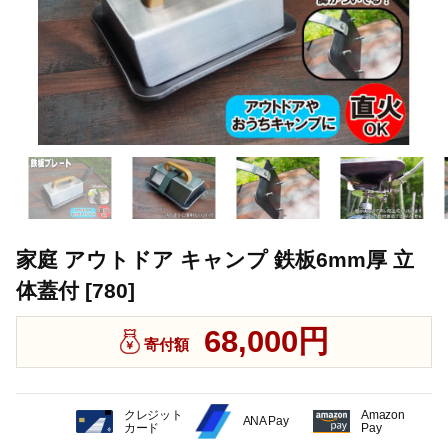
家庭 アウトドア キャンプ 鉄板6mm厚 立
体蓋付 [780]
68,000円
寄付額
クレジット
Amazon
ANA Pay
カード
Pay