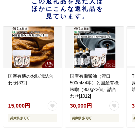
この返礼品を見た人は
ほかにこんな返礼品を
見ています。
国産有機のお味噌詰合
国産有機醤油（濃口
わせ[332]
500ml×4本）と国産有機
味噌（900g×2個）詰合
焼
わせ[1012]
15,000円
30,000円
3
兵庫県 多可町
兵庫県 多可町