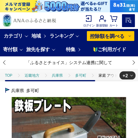
ログイン
新規登録
カート
カテゴリ
地域
ランキング
控除額を調べる
寄付額
旅先を探す
特集
ご利用ガイド
「ふるさとチョイス」システム連携に関して
+2
TOP
近畿地方
兵庫県
多可町
家庭 アウトドア キャンプ
TOP
日用品・雑貨
スポーツ用品
家庭 アウトドア キャンプ 鉄
兵庫県
多可町
TOP
日用品・雑貨
ほかの雑貨・日用品
家庭 アウトドア キャ