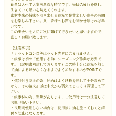
食事は人生で大変有意義な時間です。毎日の疲れを癒し、
生きていく活力を与えてくれます。
素材本来の旨味を引き出せる鉄板で是非楽しい食事の時間
をお楽しみ下さい。又、皆様のお声をお聞かせ頂ければ幸
いです。
この出会いを大切に次に繋げて行きたいと思いますので、
宜しくお願い致します。
【注意事項】
＊カセットコンロ等はセット内容に含まれません。
・鉄板は初めて使用する前にシーズニング作業が必要で
す。（説明書同封しております）この時十分に鉄板を熱し
て油による煙がなくなるまでよく加熱するのがPOINTで
す。
・焦げ付き防止の為、始めはよく鉄板を熱して十分温めて
から、その後火加減は中火から弱火でじっくり調理して下
さい。
・鉄素材の為、重量があります。ご使用時は十分注意して
お取り扱い下さい。
・長期間使用しない場合は、使用後に油を塗っておくと錆
付き防止になります。