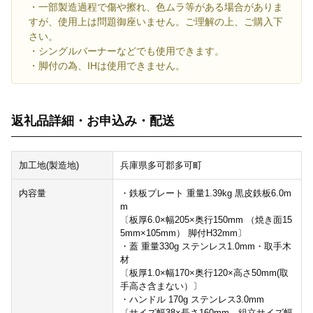
・一部製造過程で傷や擦れ、色ムラ等がある場合がありま
すが、使用上は問題御座いません。ご理解の上、ご購入下
さい。
・シングルバーナーなどでも使用できます。
・脚付の為、IHは使用できません。
返礼品詳細・お申込み・配送
加工地(製造地)
兵庫県多可郡多可町
内容量
・鉄板プレート 重量1.39kg 黒皮鉄板6.0m
m
〔板厚6.0×幅205×奥行150mm （焼き面15
5mm×105mm） 脚付H32mm〕
・蓋 重量330g ステンレス1.0mm・取手木
材
〔板厚1.0×幅170×奥行120×高さ50mm(取
手高さ含まない）〕
・ハンドル 170g ステンレス3.0mm
〔サイズ幅38×長さ160mm、組立サイズ幅