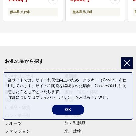
熊本県 八代市
熊本県 氷川町
お礼の品から探す
ANAオリジナル
定期便
当サイトでは、サイト利便性向上のため、クッキー（Cookie）を使
酒
肉類
用しています。サイトの閲覧を継続された場合、Cookieの利用に同
意したことものといたします。
加工食品
旅行・宿泊・体験
詳細については
プライバシーポリシー
をお読みください。
魚介類
麺類
日用品・雑貨
野菜
OK
パン・菓子類
電化製品
フルーツ
卵・乳製品
ファッション
米・穀物